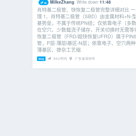
MilkeZhang
Write down
11:48
36
肖特基二极管、快恢复二极管完整详细对比 
理 1、肖特基二极管（SBD）由金属材料+N
基势垒，不属于传统PN结；仅依靠电子（多
在空穴、少数载流子储存，开关切换时无需等待
恢复二极管（FRD/超快恢复UFRD）属于PIN
管，P层‑薄层I基区‑N层；依靠电子、空穴两
薄基区、掺杂工艺缩
24小时内
广东省深圳市
Blog