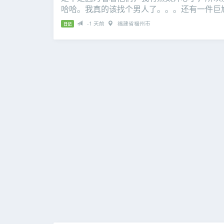
哈哈。我真的该找个男人了。。。还有一件巨
-1 天前
福建省福州市
日记