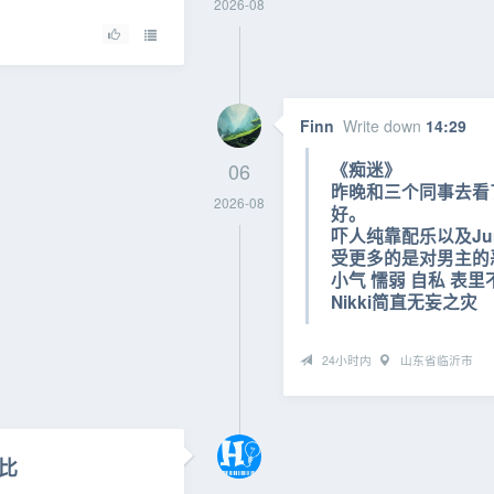
2026-08
Finn
Write down
14:29
06
《痴迷》
昨晚和三个同事去看
2026-08
好。
吓人纯靠配乐以及Ju
受更多的是对男主的
小气 懦弱 自私 表
Nikki简直无妄之灾
24小时内
山东省临沂市
比