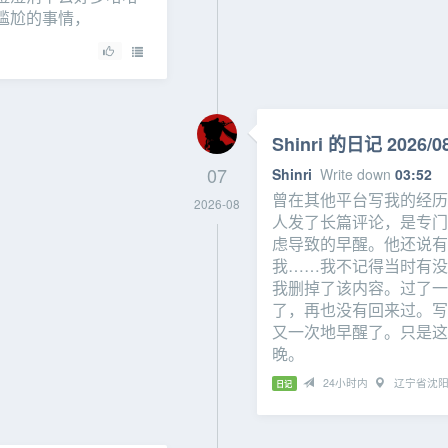
尴尬的事情，
Shinri 的日记 2026/08
07
Shinri
Write down
03:52
曾在其他平台写我的经历
2026-08
人发了长篇评论，是专门
虑导致的早醒。他还说有
我……我不记得当时有没
我删掉了该内容。过了一
了，再也没有回来过。写
又一次地早醒了。只是这
晚。
24小时内
辽宁省沈
日记