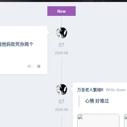
Now
我他妈砍死你两个
07
2026-08
万圣老人繁绿fl
Write down
07
心情 好难过
2026-08