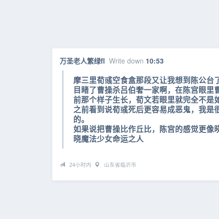
万圣老人繁绿fl
Write down
10:53
摩三里荀彧空食盒那段又让我想到陈公台
目睹了曹操杀吕伯奢一家啊，在陈宫眼里
前那个样子生长，荀文若眼里就完全不是
之前看到说荀彧死后更容易成恶鬼，我是
的。
如果说把曹操比作丘比，陈宫的感觉更像
晓魔法少女命运之人
24小时内
山东省临沂市