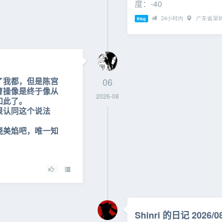
度：‑40
24小时内
广东省深
Blog
了我都，但是陈宫
06
曹操像是终于像从
2026-08
如此了。
很认同这个说法
晓美焰吧，唯一知
Shinri 的日记 2026/08