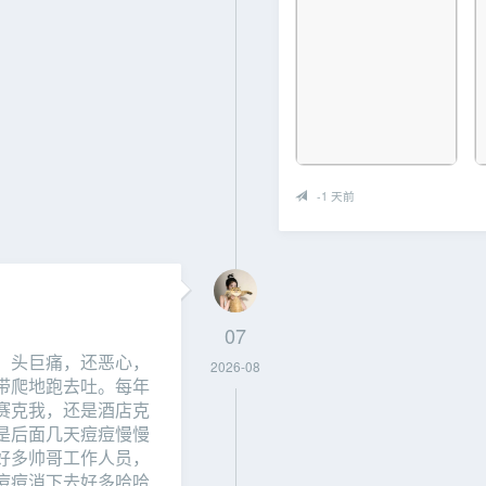
-1 天前
07
，头巨痛，还恶心，
2026-08
带爬地跑去吐。每年
赛克我，还是酒店克
是后面几天痘痘慢慢
好多帅哥工作人员，
痘痘消下去好多哈哈