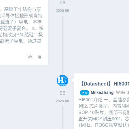
06
一、基础工作结构与原
2026-08
‑型半导体接触形成肖特
数载流子）导电，不存
载流子复合。 2、快
结构改良PN‑结硅二极
种载流子导电；通过减
【Datasheet】HI60
06
MilkeZhang
Write 
36
HI6001介绍 一、基础参数1
2026-08
列)2. 芯片类型：内置NM
SOP‑10贴片，底部带有散热
置开关MOS耐压60V，芯片
1MHz，ROSC悬空默认