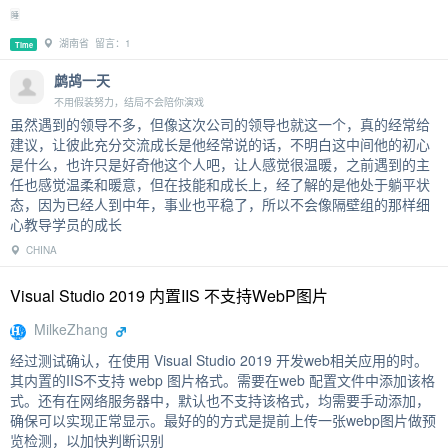
睡
湖南省 留言：1
Time
鹧鸪一天
不用假装努力，结局不会陪你演戏
虽然遇到的领导不多，但像这次公司的领导也就这一个，真的经常给
建议，让彼此充分交流成长是他经常说的话，不明白这中间他的初心
是什么，也许只是好奇他这个人吧，让人感觉很温暖，之前遇到的主
任也感觉温柔和暖意，但在技能和成长上，经了解的是他处于躺平状
态，因为已经人到中年，事业也平稳了，所以不会像隔壁组的那样细
心教导学员的成长
CHINA
Visual Studio 2019 内置IIS 不支持WebP图片
MilkeZhang
经过测试确认，在使用 Visual Studio 2019 开发web相关应用的时。
其内置的IIS不支持 webp 图片格式。需要在web 配置文件中添加该格
式。还有在网络服务器中，默认也不支持该格式，均需要手动添加，
确保可以实现正常显示。最好的的方式是提前上传一张webp图片做预
览检测，以加快判断识别