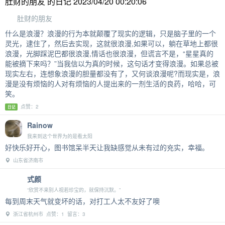
肚财的朋友 的日记 2023/04/20 00:20:06
肚财的朋友
什么是浪漫？浪漫的行为本就颠覆了现实的逻辑，只是脑子里的一个
灵光，逮住了，然后去实现，这就很浪漫,如果可以，躺在草地上都很
浪漫，光脚踩泥巴都很浪漫,情话也很浪漫，但谎言不是，“星星真的
能被摘下来吗？”当我信以为真的时候，这句话才变得浪漫。如果总被
现实左右，连想象浪漫的胆量都没有了，又何谈浪漫呢?而现实是，浪
漫是没有烦恼的人对有烦恼的人提出来的一剂生活的良药，哈哈，可
笑。
点赞：2
日记
Rainow
我来到这个世界为的是看太阳
好快乐好开心，图书馆呆半天让我缺感觉从未有过的充实，幸福。
山东省济南市
式颜
“欣赏不来别人视若珍宝的，就保持沉默。”
每到周末天气就变坏的话，对打工人太不友好了噢
浙江省杭州市 点赞：1 留言：3