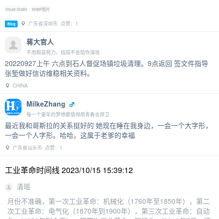
Visual Studio
WebP图片
广东省深圳市 点赞：1
Blog
蒋大官人
不用假装努力，结局不会陪你演戏
20220927上午 六点到石人督促场镇垃圾清理。9点返回 签文件指导
张堑做好信访维稳相关资料。
CHINA
MilkeZhang
每一个童年的梦想都值得用青春去捍卫
最近我和哥斯拉的关系挺好的 她现在睡在我身边，一会一个大字形，
一会一个人字形。哈哈，这属于老爹的幸福
广东省汕头市 点赞：1
工业革命时间线 2023/10/15 15:39:12
清瑶
月份不准确，第一次工业革命：机械化（1760年至1850年），第二
次工业革命：电气化（1870年到1900年），第三次工业革命：自动