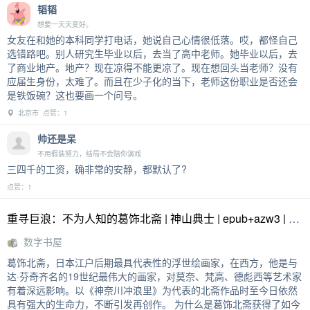
韬韬
想要一天天变好。
女友在和她的本科同学打电话，她说自己心情很低落。哎，都怪自己
选错路吧。别人研究生毕业以后，去当了高中老师。她毕业以后，去
了商业地产。地产？现在凉得不能更凉了。现在想回头当老师？没有
应届生身份，太难了。而且在少子化的当下，老师这份职业是否还会
是铁饭碗？这也要画一个问号。
北京市 点赞：1
帅还是呆
不用假装努力，结局不会陪你演戏
三四千的工资，确非常的安静，都默认了?
点赞：1
重寻巨浪：不为人知的葛饰北斋 | 神山典士 | epub+azw3 | 数字书屋
数字书屋
葛饰北斋，日本江户后期最具代表性的浮世绘画家，在西方，他是与
达·芬奇齐名的19世纪最伟大的画家，对莫奈、梵高、德彪西等艺术家
有着深远影响。以《神奈川冲浪里》为代表的北斋作品时至今日依然
具有强大的生命力，不断引发再创作。 为什么是葛饰北斋获得了如今