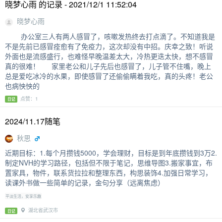
晓梦心雨 的记录 - 2021/12/1 11:52:04
晓梦心雨
办公室三人有两人感冒了，咳嗽发热终去打点滴了。不知道我是
不是先前已感冒痊愈有了免疫力，这次却没有中招。庆幸之致！听说
外面也是流感盛行，也难怪早晚温差太大，冷热更迭太快，想不感冒
真的很难！ 家里老公和儿子先后也感冒了，儿子管不住嘴，晚上
总是爱吃冰冷的水果，即使感冒了还偷偷瞒着我吃，真的头疼！老公
也病怏怏的
点赞：1
日记
2024/11.17随笔
秋思
近期目标：1.每个月攒钱5000，学会理财，目标是到年底攒钱到3万2.
制定NVH的学习路径，包括但不限于笔记，思维导图3.搬家事宜，布
置家具，物件，联系货拉拉和整理东西，构思装饰4.加强日常学习，
读课外书做一些简单的记录，金句分享（远离焦虑）
平淡生活，安享乐趣
湖北省武汉市
日记