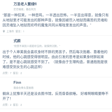
万圣老人繁绿fl
茫茫暗夜，路在何方
“那是一种狂笑，一种悲鸣，一半透出恐怖，一半显出得意，就像只有
从地狱里才可能发出的那种声音，就像因被罚入地狱而痛苦的灵魂和
因灵魂坠入地狱而欢呼的魔鬼共同从喉咙里发出的声音。”
上海市 留言：1
式颜
“欣赏不来别人视若珍宝的，就保持沉默。”
出于个人审美我会喜欢身材不胖的男孩子，然后每次抱着、靠着他的
时候，他的心跳感受得很明显。由此引发的思考是如果身材胖起来
了，是不是心跳就感受不到了。（就像由于生理构造，普通抱抱是很
难感受到女生的心跳这样）
点赞：7 留言：2
Finn
我会在骨头里放炮
躺床上犹豫半天还是没去图书馆，反而昏昏欲睡。 好难啊眼睛要睁不
开了！
点赞：2 留言：2