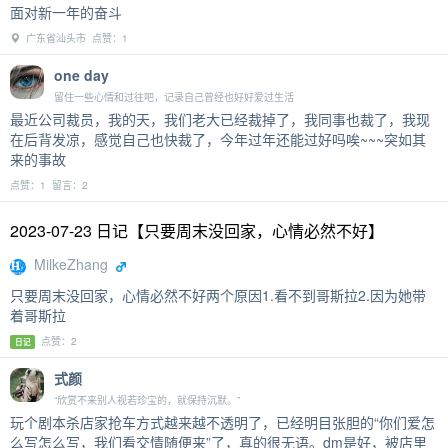
面对新一年的奋斗
广东省汕头市 点赞：1
one day
留住一些心情和过往吧，记录自己曾经也好好爱过生活
最近公司裁员，我的天，我们老大已经裁掉了，我同事也裁了，我现
在后背发凉，感觉自己也快裁了，今年过年还能过好吗唉~~~突如其
来的事故
点赞：1 留言：2
2023-07-23 日记【只要周末没回家，心情必然不好】
MilkeZhang
只要周末没回家，心情必然不好两个原因1.看不到哥斯拉2.因为她带
着哥斯拉
点赞：2
日记
式颜
“欣赏不来别人视若珍宝的，就保持沉默。”
玩个剧本杀店家抢车方式越来越不透明了，已经明目张胆的“你们爱怎
么写怎么写，我们看交情随便来”了，真的很无语。dm是好，被店里