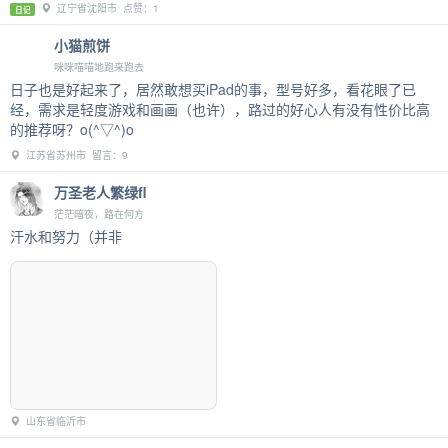
辽宁省沈阳市 点赞：1
日记
小猫煎饼
咪咪喵喵地跑来跑去
日子也是好起来了，居然敢想买iPad的事，型号好多，看花眼了已
经，需求是轻度游戏和画画（也许），路过的好心人有没有性价比高
的推荐呀？o(^▽^)o
江苏省苏州市 留言：9
万圣老人繁绿fl
茫茫暗夜，路在何方
汗水和努力（并非
山东省临沂市