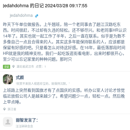
jedahdohma 的日记 2024/03/28 09:17:55
jedahdohma
昨天下午单位做报告。上午翘班，陪一个老同事去了趟江汉路吃东
西。时间很赶，不过却有久违的轻松。还不够尽兴。和老同事HR认识
14年了。其实也就一起工作了半年，之后一直在联系。似乎是为数不
多像自己一点且合得来的人。其实这多年能保持联系的人，应该都是
保留有好感的吧。只是看怎么对待这好感。在16年，最低落那段时间
HR就是我的精神支柱。我们一起吃饭逛街看电影，出来时都很开心，
至少可以忘记家里的种种问题。那时只
湖北省武汉市 点赞：1
日记
式颜
“欣赏不来别人视若珍宝的，就保持沉默。”
上班路上突然看到国旗才有了点国庆的实感。听办公室人讨论才惊觉
临近放假公司人是越来越少了。希望问题少一点，轻松一点。然后晚
上早点睡。
浙江省
弱智发言了：
汪汪碎碎念念