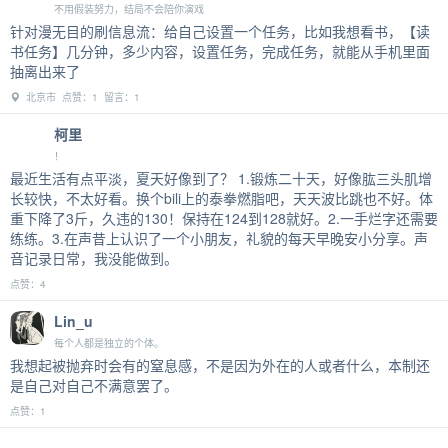
不用假装努力，结局不会陪你演戏
针对漫无目的刷信息流：给自己设置一个任务，比如我想看书，【读
书任务】几分钟，多少内容，设置任务，完成任务，就能从手机里面
抽离出来了
北京市 点赞：1 留言：1
柯里
！
最近生活有点平淡，夏天好像到了？ 1.锻炼二十天，好像肱三头肌增
长较快，不太好看。换个bili上的泰拳燃脂吧，天天波比跳也不好。体
重下降了3斤，久违的130！保持在124到128就好。2.一手烂字还需要
练练。3.在声昔上认识了一个小朋友，礼貌的每天早晚安小分享。声
音记录日常，我没能做到。
点赞：4
Lin_u
每个人都是独立的个体。
我想起被抛弃时会有的窒息感，不是因为外在的人或者什么，本制还
是自己对自己不满意罢了。
点赞：1