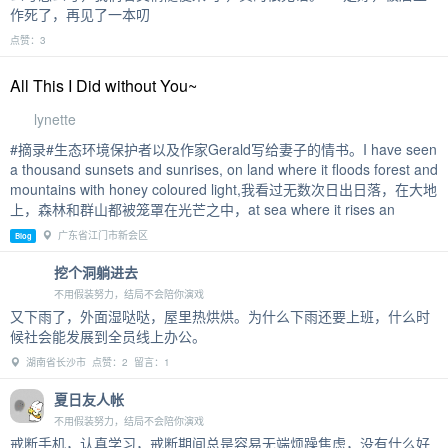
作死了，再见了一本叨
点赞：3
All This I Did without You~
lynette
#摘录#生态环境保护者以及作家Gerald写给妻子的情书。I have seen
a thousand sunsets and sunrises, on land where it floods forest and
mountains with honey coloured light,我看过无数次日出日落，在大地
上，森林和群山都被笼罩在光芒之中，at sea where it rises an
广东省江门市新会区
Blog
挖个洞躺进去
不用假装努力，结局不会陪你演戏
又下雨了，外面湿哒哒，屋里热烘烘。为什么下雨还要上班，什么时
候社会能发展到全员线上办公。
湖南省长沙市 点赞：2 留言：1
夏日友人帐
不用假装努力，结局不会陪你演戏
戒断手机，认真学习，戒断期间总是容易无端烦躁焦虑，没有什么好