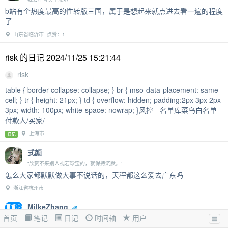
b站有个热度最高的性转版三国，属于是想起来就点进去看一遍的程度
了
山东省临沂市 点赞：1
risk 的日记 2024/11/25 15:21:44
risk
table { border-collapse: collapse; } br { mso-data-placement: same-
cell; } tr { height: 21px; } td { overflow: hidden; padding:2px 3px 2px
3px; width: 100px; white-space: nowrap; }风控 - 名单库菜鸟白名单
付款人/买家/
上海市
日记
式颜
“欣赏不来别人视若珍宝的，就保持沉默。”
怎么大家都默默做大事不说话的，天秤都这么爱去广东吗
浙江省杭州市
MilkeZhang
首页
笔记
日记
时间轴
用户
每一个童年的梦想都值得用青春去捍卫