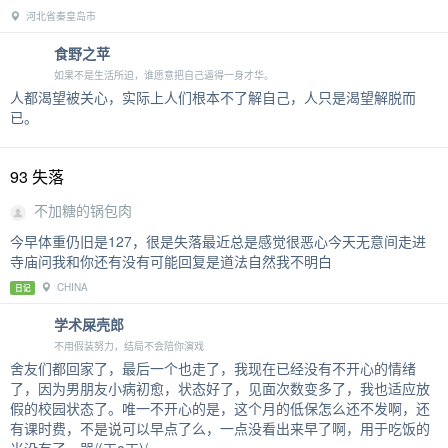
河北省秦皇岛市
食野之苹
如果不是生活所迫，谁愿意把自己逼得一身才华。
人都渴望被关心，实际上人们根本不了解自己，人只是渴望解脱而
已。
93 失落
不加糖的锅包肉
今早体重仍旧是127，很是失落最近总是感觉很恶心今天无意间走进
寺庙问我和你还有没有可能回复是道法自然我不明白
CHINA
日记
学术屎壳郎
不用假装努力，结局不会陪你演戏
舍友们都回家了，最后一个也走了，我现在已经没有不开心的情绪
了，因为男朋友小病初愈，状态好了，见面次数变多了，我也适应放
假的校园状态了。唯一不开心的是，这个月的低保怎么还不发啊，还
有课时费，不是说可以早点了么，一点没看出来早了啊，用于吃饭的
米没有了，哭/(ㄒoㄒ)/~~