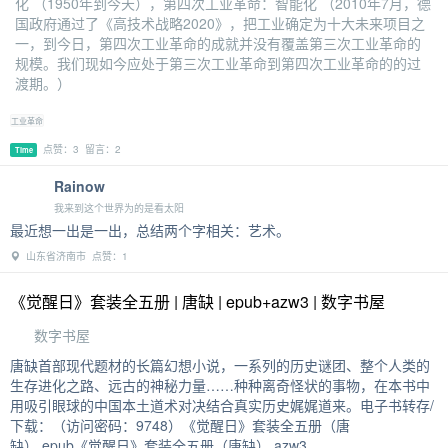
化 （1950年到今天），第四次工业革命：智能化 （2010年7月，德
国政府通过了《高技术战略2020》，把工业确定为十大未来项目之
一，到今日，第四次工业革命的成就并没有覆盖第三次工业革命的
规模。我们现如今应处于第三次工业革命到第四次工业革命的的过
渡期。）
工业革命
点赞：3 留言：2
Time
Rainow
我来到这个世界为的是看太阳
最近想一出是一出，总结两个字相关：艺术。
山东省济南市 点赞：1
《觉醒日》套装全五册 | 唐缺 | epub+azw3 | 数字书屋
数字书屋
唐缺首部现代题材的长篇幻想小说，一系列的历史谜团、整个人类的
生存进化之路、远古的神秘力量……种种离奇怪状的事物，在本书中
用吸引眼球的中国本土道术对决结合真实历史娓娓道来。电子书转存/
下载：（访问密码：9748）《觉醒日》套装全五册（唐
缺）.epub《觉醒日》套装全五册（唐缺）.azw3