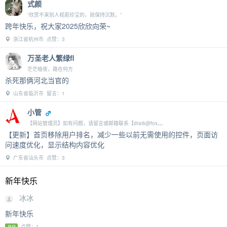
式颜
“欣赏不来别人视若珍宝的，就保持沉默。”
跨年快乐，祝大家2025欣欣向荣~
浙江省杭州市 点赞：3
万圣老人繁绿fl
茫茫暗夜，路在何方
杀死那俩河北当官的
山东省临沂市 留言：1
小管
【网站管理员】如有问题，请留言或邮箱联系【dratk@foxmail.com】
【更新】首页移除用户排名，减少一些以前无需使用的控件，页面访
问速度优化，显示结构内容优化
广东省汕头市 点赞：3
新年快乐
冰冰
新年快乐
点赞：1
日记