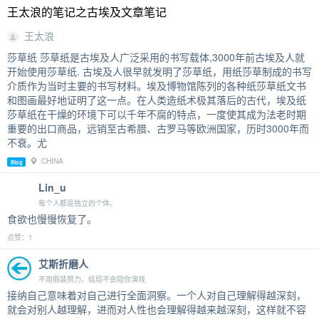
王太浪的笔记之古埃及文章笔记
王太浪
莎草纸 莎草纸是古埃及人广泛采用的书写载体,3000年前古埃及人就
开始使用莎草纸. 古埃及人很早就发明了莎草纸，用纸莎草制成的书写
介质作为当时主要的书写材料。埃及博物馆陈列的各种纸莎草纸文书
和图画最好地证明了这一点。在人类造纸术极其落后的古代，埃及纸
莎草纸在干燥的环境下可以千年不腐的特点，一度使其成为法老时期
重要的出口商品，远销至古希腊、古罗马等欧洲国家，历时3000年而
不衰。尤
CHINA
Blog
Lin_u
每个人都是独立的个体。
食欲也慢慢恢复了。
点赞：1
艾斯折磨人
不用假装努力，结局不会陪你演戏
接纳自己意味着对自己进行全面洞察。一个人对自己理解得越深刻，
就会对别人越理解，进而对人性也会理解得越来越深刻，这样就不容