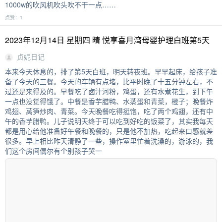
1000w的吹风机吹头吹不干一点……
点赞：1
2023年12月14日 星期四 晴 悦享喜月湾母婴护理白班第5天
贞妮日记
本来今天休息的，排了第5天白班，明天转夜班。早早起床，给孩子准
备了今天的三餐。今天的车辆有点堵，比平时晚了十五分钟左右，不
过还是来得及的。早餐吃了卤汁河粉，鸡蛋，还有水煮花生，到下午
一点也没觉得饿了。中餐是香芋腊鸭、水蒸蛋和青菜，橙子；晚餐炸
鸡翅、莴笋炒肉、青菜。今天晚餐吃得挺饱，吃了两个鸡翅，还有中
午的香芋腊鸭。儿子说明天终于可以吃到好吃的饭菜了，其实我每天
都是用心给他准备好午餐和晚餐的，只是他不加热，吃起来口感就差
很多。早上相比昨天清静了一些，操作室里忙着洗澡的，游泳的，我
们这个房间偶尔有个别孩子哭一