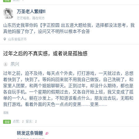
万圣老人繁绿fl
茫茫暗夜，路在何方
山东历史我草你妈【字正腔圆 出五道大题给我，选择都没法思考，我
真他妈服了你了，设问又不明所以根本不会答
山东省临沂市
过年之后的不真实感，或者说是孤独感
夙兴
过年之前，迫不及待，每天点个外卖，打打游戏，一天就过去，总想
着快到了，快到了。等妈妈回来就不用我自己做饭，自己洗碗了，和
家里人团聚，和两个姐姐聊聊天。正到过年，却没什么期待，都也是
各自玩手机。一个星期的假期过去，又各自开始上班，我又变成了孤
单的一个人。躺在沙发上，不知道该看点什么，朋友出去玩，无暇和
我打游戏。看着外面的天色一点点的变黑……变黑……
孤独
点赞：2 留言：2
日记
转发这条锦鲤