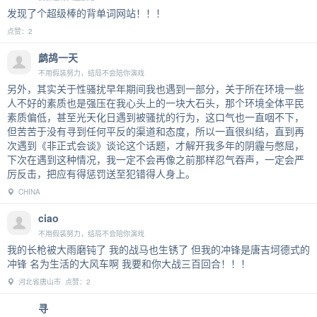
发现了个超级棒的背单词网站！！！
点赞：2
鹧鸪一天
不用假装努力，结局不会陪你演戏
另外，其实关于性骚扰早年期间我也遇到一部分，关于所在环境一些
人不好的素质也是强压在我心头上的一块大石头，那个环境全体平民
素质偏低，甚至光天化日遇到被骚扰的行为，这口气也一直咽不下，
但苦苦于没有寻到任何平反的渠道和态度，所以一直很纠结，直到再
次遇到《非正式会谈》谈论这个话题，才解开我多年的阴霾与憋屈，
下次在遇到这种情况，我一定不会再像之前那样忍气吞声，一定会严
厉反击，把应有得惩罚送至犯错得人身上。
CHINA
ciao
不用假装努力，结局不会陪你演戏
我的长枪被大雨磨钝了 我的战马也生锈了 但我的冲锋是唐吉坷德式的
冲锋 名为生活的大风车啊 我要和你大战三百回合！！！
河北省唐山市 点赞：2
寻