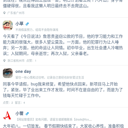
僵硬得很，且看我这懒人明日最终去不去爬这山。
广东省广州市
小草
不用假装努力，结局不会陪你演戏
今天看了《今日说法》詹恩贵盗窃公款的节目，他的学习能力和工作
能力真的很强大，很多人望尘莫及。一方面，他的犯罪行为让人唾
弃；另一方面，他的命运让人同情。初中毕业，出生社会遭人冷嘲热
讽；入狱期间，母亲逝世；再次入狱，父亲垂老。
浙江省杭州市 点赞：1
one day
留住一些心情和过往吧，记录自己曾经也好好爱过生活
同事今早请假，bug我来修复，希望他快点回来，新项目马上开始
了，紧张，毕了业出来工作才发现，时间不在是自由的了，而是为了
钱每天忙碌于工作中。
点赞：2 留言：4
小管
【网站管理员】如有问题，请留言或邮箱联系【dratk@foxmail.com】
大年初八，一切皆发。 春节假期快结束了，大家收心养性，准备积极