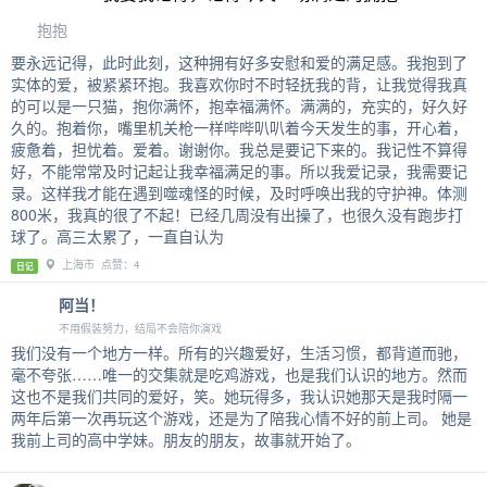
抱抱
要永远记得，此时此刻，这种拥有好多安慰和爱的满足感。我抱到了
实体的爱，被紧紧环抱。我喜欢你时不时轻抚我的背，让我觉得我真
的可以是一只猫，抱你满怀，抱幸福满怀。满满的，充实的，好久好
久的。抱着你，嘴里机关枪一样哔哔叭叭着今天发生的事，开心着，
疲惫着，担忧着。爱着。谢谢你。我总是要记下来的。我记性不算得
好，不能常常及时记起让我幸福满足的事。所以我爱记录，我需要记
录。这样我才能在遇到噬魂怪的时候，及时呼唤出我的守护神。体测
800米，我真的很了不起！已经几周没有出操了，也很久没有跑步打
球了。高三太累了，一直自认为
上海市 点赞：4
日记
阿当！
不用假装努力，结局不会陪你演戏
我们没有一个地方一样。所有的兴趣爱好，生活习惯，都背道而驰，
毫不夸张……唯一的交集就是吃鸡游戏，也是我们认识的地方。然而
这也不是我们共同的爱好，笑。她玩得多，我认识她那天是我时隔一
两年后第一次再玩这个游戏，还是为了陪我心情不好的前上司。 她是
我前上司的高中学妹。朋友的朋友，故事就开始了。