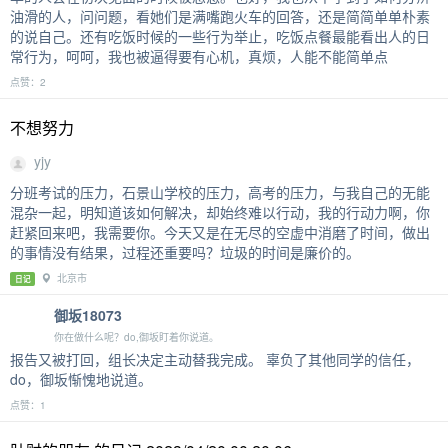
油滑的人，问问题，看她们是满嘴跑火车的回答，还是简简单单朴素
的说自己。还有吃饭时候的一些行为举止，吃饭点餐最能看出人的日
常行为，呵呵，我也被逼得要有心机，真烦，人能不能简单点
点赞：2
不想努力
yjy
分班考试的压力，石景山学校的压力，高考的压力，与我自己的无能
混杂一起，明知道该如何解决，却始终难以行动，我的行动力啊，你
赶紧回来吧，我需要你。今天又是在无尽的空虚中消磨了时间，做出
的事情没有结果，过程还重要吗？垃圾的时间是廉价的。
北京市
日记
御坂18073
你在做什么呢？do,御坂盯着你说道。
报告又被打回，组长决定主动替我完成。 辜负了其他同学的信任，
do，御坂惭愧地说道。
点赞：1