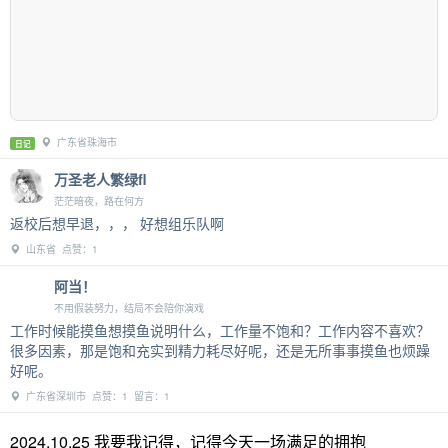
广东省珠海市
日记
万圣老人繁绿fl
茫茫暗夜，路在何方
返校后想早退，，， 好想组乐队啊
山东省 点赞：1
阿当！
不用假装努力，结局不会陪你演戏
工作时候能摸鱼想摸鱼说明什么，工作量不饱和？工作内容不喜欢？
很多因素，那是饱和充实到精力耗尽好呢，还是无所事事摸鱼也烦躁
好呢。
广东省深圳市 点赞：1 留言：1
2024.10.25 我要我记得，记得今天一场满足的拥抱