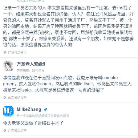
凡事发生必有利于我
记录一个莫名其妙的人 本来想着搬来这里没有一个朋友，去xhs找了
一个，结果每天都说莫名其妙的话，伪人？ 疯狂发消息然后撤回，好
奇怪的人，莫名其妙就去了惠州干活进了厂，然后又不干了，被一个
男的骗回本地，结果开房了睡醒就把她丢下了，前因后果我是不知道
的，都是突然来找我说的，家也不肯回，居然想我收留她或者借钱给
她 都快三十岁了，跟家里关系差，还没有一个朋友，如果她不是想骗
钱的话，原来这世界是真的有伪人的
广东省茂名市
万圣老人繁绿fl
茫茫暗夜，路在何方
事情是我昨晚在伯千直播间发sc点歌，我虎牙账号叫complex-
green，这人就念个comp，然后我点的life itself，他念出来的感觉大
概是来福itsafe，大概就是英语造诣这一块真的没招了
山东省临沂市
MilkeZhang
每一个童年的梦想都值得用青春去捍卫
今天老爹又去做了肾结石手术了
广东省深圳市