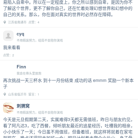
易陷入自卑中。所以在一定程度上，你之所以感到自卑，是因为你不
了解这个世界，更不了解你自己，还在忙着处理幻想世界和幻想中的
自己的关系。那么，你在面对真实的世界时必然存在障碍。
江苏省南通市 点赞：4
cyq
不用假装努力，结局不会陪你演戏
我来看看
点赞：2
Finn
我会在骨头里放炮
再次挑战一天三杯水 到十一月份结束 成功的话 emmm 奖励一个新本
子
山东省临沂市 留言：1
刺猬窝
不用假装努力，结局不会陪你演戏
今天是元旦假期第二天，实属难得3天都无需值班，昨日与朋友约见，
看了阿凡达3，吃了西餐，倾听朋友最近的追星经历，吐槽我的相亲，
小小快乐了一天；今日虽不用值班，但备着班，就这样将就着在家宅
到现在，晚点还得回去加班一会；明日计划着去爬个六片山，身子骨