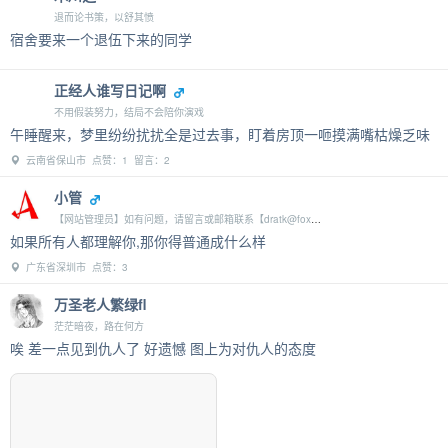
退而论书策，以舒其愤
宿舍要来一个退伍下来的同学
正经人谁写日记啊
不用假装努力，结局不会陪你演戏
午睡醒来，梦里纷纷扰扰全是过去事，盯着房顶一咂摸满嘴枯燥乏味
云南省保山市 点赞：1 留言：2
小管
【网站管理员】如有问题，请留言或邮箱联系【dratk@foxmail.com】
如果所有人都理解你,那你得普通成什么样
广东省深圳市 点赞：3
万圣老人繁绿fl
茫茫暗夜，路在何方
唉 差一点见到仇人了 好遗憾 图上为对仇人的态度