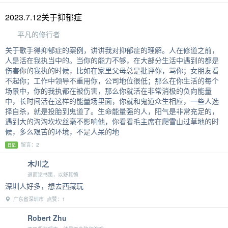
2023.7.12关于抑郁症
平凡的修行者
关于歌手得抑郁症的案例，讲讲我对抑郁症的理解。人在修道之前，
人是活在我执当中的。当你的能力不够，在大部分生活中遇到的都是
伤害你的我执的时候，比如在家里父母总是批评你，骂你；女朋友看
不起你；工作中领导不重用你，公司地位很低；那么在你生活的每个
场景中，你的我执都在被伤害，那么你就活在非常消极的负向能量
中，长时间活在这样的能量场里面，你就和鬼道众生相应，一些人选
择自杀，就是投胎到鬼道了。生命能量强的人，阳气是非常充足的，
遇到大的沟沟坎坎丝毫不影响他，你看看毛主席在爬雪山过草地的时
候，多么艰苦的环境，不是人呆的地
留言：2
日记
木川之
退而论书策，以舒其愤
深圳人好多，想去西藏玩
广东省深圳市 点赞：1
Robert Zhu