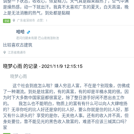
调整一下状态，收收心，恢复精力。天气真是越来越热了，空气中满
是燥热感，动一下就出汗。我真不太喜欢广东的夏天，白天高温，晚
上是无法消散的热气，到处都是黏糊
广东省深圳市 点赞：1
日记
哈哈
君问归期未有期 巴山夜雨涨秋池
比较喜欢古建筑
江苏省南通市
晓梦心雨 的记录 - 2021/11/9 12:15:15
晓梦心雨
这个社会到底怎么啦？嫌人穷忌人富，不在是个别现象，仿佛成
了一种潮流。到处是炫富的，有的真富，有的却是半桶水晃的很。因
为时下大多数中国家庭都很富足，除了整日游手好闲不愿出去工作
的。 我怎么也不能明白，物质上的富有有什么可以向人大肆喧扬
的？无非你吃的比人好还是穿的比人好，要么你就是住的比人好，那
又有什么讲头的？享受的是你，无关他人事。还有的收入并不高，但
身处要位，靠不能见光的黑色收入致富的，难道不应该三缄其口吗？
家