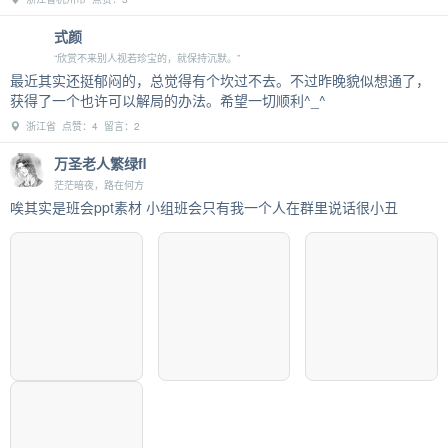
式颜
“欣赏不来别人视若珍宝的，就保持沉默。”
最近其实还挺郁闷的，总觉得有个坎过不去。不过昨晚貌似想通了，
获得了一个也许可以解局的办法。希望一切顺利^_^
浙江省 点赞：4 留言：2
万圣老人繁绿fl
茫茫暗夜，路在何方
唉其实是班会ppt素材 小组班会只有我一个人在群里说话很小丑