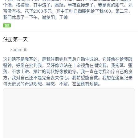
个澡，按按摩，其中涛子，高航，半夜直接走了，我是真的服气。元
富没有按。花了2000多元，其中王帅自掏腰包给了我400。第二天，
我们休息了一下午，谢梦阳，王帅
日记
注册第一天
kommrib
这句话不是我写的，是我注册完账号后自动生成的。它好像在给我敲
警钟，好像在批判我，又好像谁站在上帝视角在嘲笑我，我拖延、堕
落、不求上进、摆烂的现状好像被戳穿。我一直在寻找治疗自己的良
方，我对自己还不是完全丧失信心，我希望能自救。我想在这里记录
每天迸发的奇思妙想、疑惑、不解，甚至还有矫情。