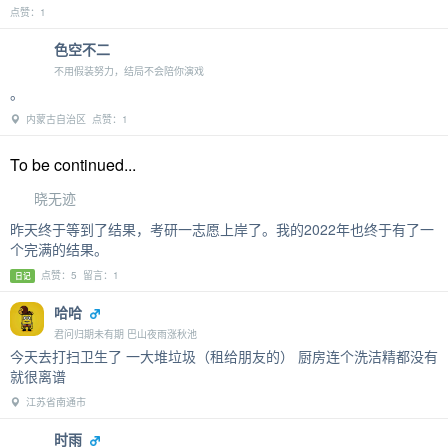
点赞：1
色空不二
不用假装努力，结局不会陪你演戏
。
内蒙古自治区 点赞：1
To be continued...
晓无迹
昨天终于等到了结果，考研一志愿上岸了。我的2022年也终于有了一
个完满的结果。
点赞：5 留言：1
日记
哈哈
君问归期未有期 巴山夜雨涨秋池
今天去打扫卫生了 一大堆垃圾（租给朋友的） 厨房连个洗洁精都没有
就很离谱
江苏省南通市
时雨