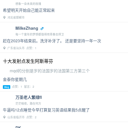
想象一朵未来的玫瑰
希望明天开始自己能正常起来
河北省邯郸市
MilkeZhang
每一个童年的梦想都值得用青春去捍卫
赶在2023年结束前。洗牙补牙了。 还是要坚持一年一次
广东省汕头市 点赞：1
十大发射点发生阿斯蒂芬
mqd的分别是岁的法国岁的法国第三方第三个
金泰你星期几
点赞：1 留言：2
Blog
万圣老人繁绿fl
茫茫暗夜，路在何方
牛逼吗12点睡觉今早打算复习英语结果我5点醒了
山东省临沂市 点赞：2
DK