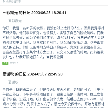
山东省临沂市
五彩霞光 的日记 2023/06/25 18:29:41
五彩霞光
你好，我是一名31岁的女性。我没有过上太好的人生，因此我觉得对
不起父母。他们非常优秀，也很努力，实现了自己的阶级跨越。而我
不过是运气好，成为了他们的孩子。如今我31岁，凭自己的实力只能
勉强维持生计而已。我喜欢的名牌包，我沉湎的娱乐活动，这些都靠
家人的支持。他们无条件地支持自己的孩子，喜欢什么就给买什么。
当我抱怨说打车去某个地方太贵了，公交却又很慢的时候，妈妈给我
发红包，让我舒服地打车去。当我发微博
点赞：1
日记
夏谢秋 的日记 2024/05/07 22:49:23
夏谢秋
虽然是上班的第二天了，但是今天比昨天还累，更加的困了。上午下
午都出外业，下午是考核项目去了，回来已经是下班时间。晚上准备
看书学会，没看几眼，哎！出去剪个头发，然后出去跑步4.2km，时
间21分钟22秒，到家十点左右了，感觉今天没做什么，开始有意识地