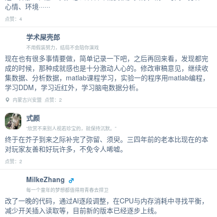
心情、环境······
点赞：4
学术屎壳郎
不用假装努力，结局不会陪你演戏
现在也有很多事情要做，简单记录一下吧，之后再回来看，发现都完
成的时候，那种成就感也是十分激动人心的。修改审稿意见，继续收
集数据、分析数据，matlab课程学习，实验一的程序用matlab编程，
学习DDM，学习近红外，学习脑电数据分析。
内蒙古兴安盟 点赞：2
式颜
“欣赏不来别人视若珍宝的，就保持沉默。”
终于在芥子到来之际补完了弥留、须臾。三四年前的老本比现在的本
对玩家友善和好玩许多，不免令人唏嘘。
点赞：2
MilkeZhang
每一个童年的梦想都值得用青春去捍卫
改了一晚的代码，通过AI逐段调整，在CPU与内存消耗中寻找平衡，
减少开关插入读取等，目前新的版本已经逐步上线。