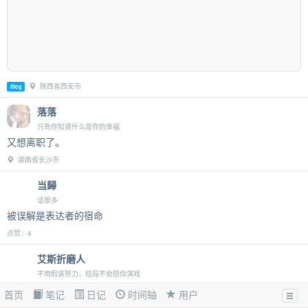
陕西省西安市
Blog
落落
只有你知道什么是你的幸福
又想离职了。
湖南省长沙市
当歸
话很多
被误解是表达者的宿命
点赞：4
艾斯折磨人
不用假装努力，结局不会陪你演戏
不呆在一起，成为孩子和大人避免吵架的唯一办法，也是够悲哀的
首页
笔记
日记
时间轴
用户
江苏省南通市 点赞：3 留言：3