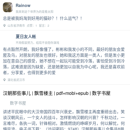
Rainow
我来到这个世界为的是看太阳
总是被我妈淘到好用的猫砂？！什么运气？！
山东省济南市 点赞：1 留言：2
夏日友人帐
不用假装努力，结局不会陪你演戏
有点豁然开朗，我好像懂了，彬彬和我发小的不同，最好的朋友会爱
屋及乌，对朋友的朋友也很好，她和我这方面是一类人，但是发小更
加在意自己的感受，她不想在一起玩可能受到冷落，害怕受到冷到冷
落，这难道是因为缺爱，还是她更加以自我为中心呢，我还是喜欢前
者，分享爱，也得到更多的爱
湖北省武汉市
汉朝那些事儿 | 飘雪楼主 | pdf+mobi+epub | 数字书屋
数字书屋
讲述平民眼中的大汉帝国四百年兴衰史，飘雪楼主再度重磅出击，笑
谈汉朝风云，一个女人的战斗，怎样影响汉朝的兴衰？千秋功过，一
言难尽，各执一词，针锋相对。激情燃烧的峥嵘岁月，何以解忧，何
惧风流。电子书下载：（访问密码：9748）汉朝那些事儿合集共8册