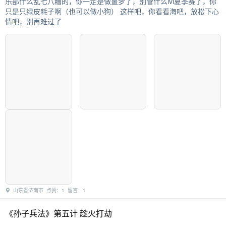
乐部什么乱七八糟的，你一定是做噩梦了，别管什么ivl夏季赛了，你
只是只绿皮耗子啊（也可以做小狗） 这样吧，你看看海吧，放松下心
情吧，别再难过了
山东省济南市 点赞：1 留言：1
《孙子兵法》第五计 趁火打劫