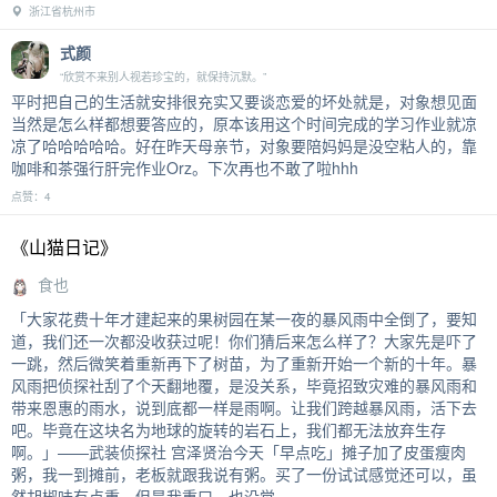
浙江省杭州市
式颜
“欣赏不来别人视若珍宝的，就保持沉默。”
平时把自己的生活就安排很充实又要谈恋爱的坏处就是，对象想见面
当然是怎么样都想要答应的，原本该用这个时间完成的学习作业就凉
凉了哈哈哈哈哈。好在昨天母亲节，对象要陪妈妈是没空粘人的，靠
咖啡和茶强行肝完作业Orz。下次再也不敢了啦hhh
点赞：4
《山猫日记》
食也
「大家花费十年才建起来的果树园在某一夜的暴风雨中全倒了，要知
道，我们还一次都没收获过呢！你们猜后来怎么样了？大家先是吓了
一跳，然后微笑着重新再下了树苗，为了重新开始一个新的十年。暴
风雨把侦探社刮了个天翻地覆，是没关系，毕竟招致灾难的暴风雨和
带来恩惠的雨水，说到底都一样是雨啊。让我们跨越暴风雨，活下去
吧。毕竟在这块名为地球的旋转的岩石上，我们都无法放弃生存
啊。」——武装侦探社 宫泽贤治今天「早点吃」摊子加了皮蛋瘦肉
粥，我一到摊前，老板就跟我说有粥。买了一份试试感觉还可以，虽
然胡椒味有点重，但是我重口，也没觉