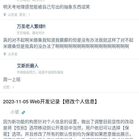
明天考地理感觉能被自己写出的抽象东西逗笑
山东省 留言：1
万圣老人繁绿fl
茫茫暗夜，路在何方
真的对不起啊米娜桑我知道我癫癫的但是没有办法我就这样了对不起
米娜桑但是我真的没办法了啊啊啊啊啊啊啊啊啊啊啊啊啊啊啊啊啊
山东省
艾斯折磨人
不用假装努力，结局不会陪你演戏
周一上班
点赞：1
2023-11-05 Web开发记录【修改个人信息】
小管
因为新功能的构思针对个人信息的设置，做出了调整目前显性的改动
是将【性别】选项移动到公开类目中当然，用户依旧可以选择【保
密】选项。并且修改了所有的默认性别均为保密如果愿意做出展示，