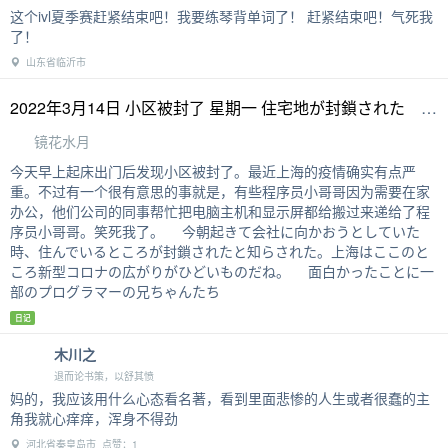
这个ivl夏季赛赶紧结束吧！我要练琴背单词了！ 赶紧结束吧！气死我
了！
山东省临沂市
2022年3月14日 小区被封了 星期一 住宅地が封鎖された 月曜日
镜花水月
今天早上起床出门后发现小区被封了。最近上海的疫情确实有点严
重。不过有一个很有意思的事就是，有些程序员小哥哥因为需要在家
办公，他们公司的同事帮忙把电脑主机和显示屏都给搬过来递给了程
序员小哥哥。笑死我了。 今朝起きて会社に向かおうとしていた
時、住んでいるところが封鎖されたと知らされた。上海はここのと
ころ新型コロナの広がりがひどいものだね。 面白かったことに一
部のプログラマーの兄ちゃんたち
日记
木川之
退而论书策，以舒其愤
妈的，我应该用什么心态看名著，看到里面悲惨的人生或者很蠢的主
角我就心痒痒，浑身不得劲
河北省秦皇岛市 点赞：1