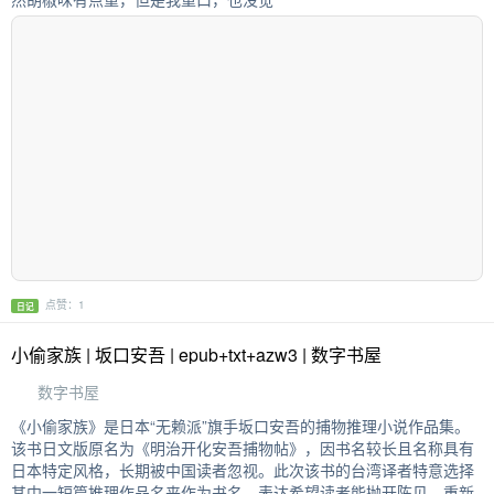
点赞：1
日记
小偷家族 | 坂口安吾 | epub+txt+azw3 | 数字书屋
数字书屋
《小偷家族》是日本“无赖派”旗手坂口安吾的捕物推理小说作品集。
该书日文版原名为《明治开化安吾捕物帖》，因书名较长且名称具有
日本特定风格，长期被中国读者忽视。此次该书的台湾译者特意选择
其中一短篇推理作品名来作为书名，表达希望读者能抛开陈见，重新