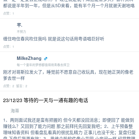
都说是半年到一年，但是从5D来看，能有半个月一个月就谢天谢地咯
点赞：1
芊.
不努力
缠住吻住春风吹住我吗 就是说这句话用粤语唱巨好听
点赞：1
MilkeZhang
每一个童年的梦想都值得用青春去捍卫
刚才对哥斯拉发火了，睡觉前不愿意自己收玩具，现在她正哭的像老
爹去世一样
点赞：2 留言：2
23/12/23 等待的一天与一通有趣的电话
海蒂
1、两则面试我还是蛮有把握的 但今天都没回消息；即便回了 能做到
赚钱么？又回到了能力问题 那之前拜托先回复我吧；2、上午预备整
理味知香资料 但看盘乱看真的很扰乱精力 正事儿也没干完；复盘归复
盘 下盘后复更有效；3、思维个股软件像小花园 小房间一样 经常整理