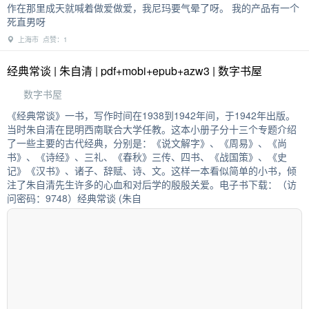
作在那里成天就喊着做爱做爱，我尼玛要气晕了呀。 我的产品有一个
死直男呀
上海市 点赞：1
经典常谈 | 朱自清 | pdf+mobi+epub+azw3 | 数字书屋
数字书屋
《经典常谈》一书，写作时间在1938到1942年间，于1942年出版。
当时朱自清在昆明西南联合大学任教。这本小册子分十三个专题介绍
了一些主要的古代经典，分别是：《说文解字》、《周易》、《尚
书》、《诗经》、三礼、《春秋》三传、四书、《战国策》、《史
记》《汉书》、诸子、辞赋、诗、文。这样一本看似简单的小书，倾
注了朱自清先生许多的心血和对后学的殷殷关爱。电子书下载：（访
问密码：9748）经典常谈 (朱自