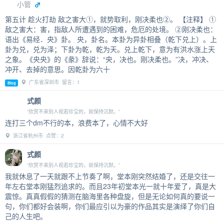
小管
第五计 趁火打劫 敌之害大①，就势取利，刚决柔也②。 【注释】 ①
敌之害大：害，指敌人所遭遇到的困难，危厄的处境。 ②刚决柔也：
语出《易经．央》卦。 央，卦名。本卦为异卦相叠（乾下兑上）。上
卦为兑，兑为泽；下卦为乾，乾为天。兑上乾下，意为有洪水涨上天
之象。《央央》的《彖》辞说：“央，决也。刚决柔也。”决，冲决、
冲开、去掉的意思。因乾卦为六十
广东省深圳市 留言：1
Blog
式颜
“欣赏不来别人视若珍宝的，就保持沉默。”
连打三个dm不行的本，浪费本了，心情不大好
浙江省杭州市 点赞：2
式颜
“欣赏不来别人视若珍宝的，就保持沉默。”
我就休息了一天就跟不上节奏了啊，堂本刚突然结婚了，还是交往一
年左右堂本刚猛烈追求的。而且23年初堂本光一就十年爱了，真是大
震惊。真真假假的猜测在脑海里各种盘旋，但是无论如何真的要说一
句，你们都好会装啊，你们最应引以为豪的作品其实是演绎了你们自
己的人生吧。