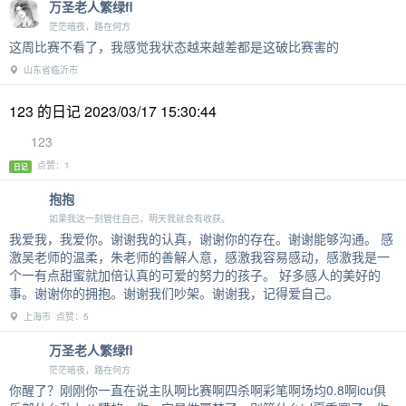
万圣老人繁绿fl
茫茫暗夜，路在何方
这周比赛不看了，我感觉我状态越来越差都是这破比赛害的
山东省临沂市
123 的日记 2023/03/17 15:30:44
123
点赞：1
日记
抱抱
如果我这一刻管住自己，明天我就会有收获。
我爱我，我爱你。谢谢我的认真，谢谢你的存在。谢谢能够沟通。 感
激吴老师的温柔，朱老师的善解人意，感激我容易感动，感激我是一
个一有点甜蜜就加倍认真的可爱的努力的孩子。 好多感人的美好的
事。谢谢你的拥抱。谢谢我们吵架。谢谢我，记得爱自己。
上海市 点赞：5
万圣老人繁绿fl
茫茫暗夜，路在何方
你醒了？刚刚你一直在说主队啊比赛啊四杀啊彩笔啊场均0.8啊icu俱