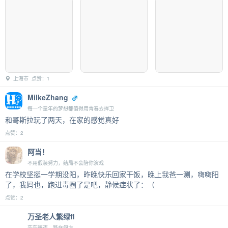
上海市 点赞：1
MilkeZhang
每一个童年的梦想都值得用青春去捍卫
和哥斯拉玩了两天，在家的感觉真好
点赞：2
阿当！
不用假装努力，结局不会陪你演戏
在学校坚挺一学期没阳，昨晚快乐回家干饭，晚上我爸一测，嗨嗨阳
了，我妈也，跑进毒圈了是吧，静候症状了：（
点赞：2
万圣老人繁绿fl
茫茫暗夜，路在何方