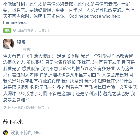
不能被打倒，还有太多事情必须去做，还有太多事情想去做。一定
要，战胜它。要始终警惕，更要一直学习，人总是可以改变的。当上
天不回应你时，说明上天相信你。God helps those who help
themselves.
山东省青岛市 点赞：1
日记
噗噗
be happy.
今天看完了《生活大爆炸》 足足12季呢 我是一个对影视作品都会留
念很久的人 所以我想 只要它集数够长 我就可以一直看下去了吧 可是
我看完了 感触很深 我倒不想谈论它的情节以及它有多好看 因为这些
只有看过的人才懂 许多道理我也是从那里才明白的 人是会成长的 可
我总是对改变报有抵触的心理 我讨厌离别 我也不知道我在说些什么
总是感觉很乱吧 陪了我一年多的剧看完了 而我对每周六晚上必看生活
大爆炸已经形成了习惯 不管是这部剧 还是哈利波特 暮光之城也好 我
总是会意难平
国内未能识别的地区 留言：1
静下心来
波澜不惊的INFJ