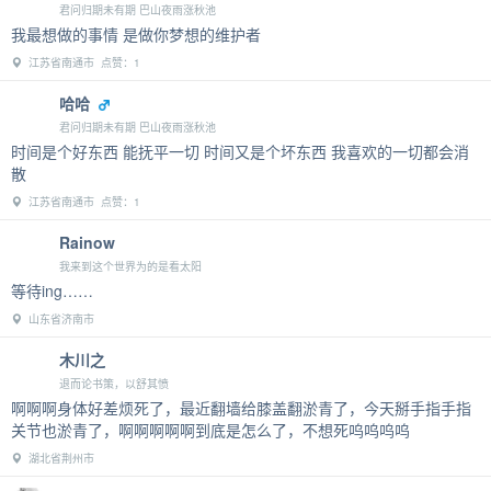
君问归期未有期 巴山夜雨涨秋池
我最想做的事情 是做你梦想的维护者
江苏省南通市 点赞：1
哈哈
君问归期未有期 巴山夜雨涨秋池
时间是个好东西 能抚平一切 时间又是个坏东西 我喜欢的一切都会消
散
江苏省南通市 点赞：1
Rainow
我来到这个世界为的是看太阳
等待ing……
山东省济南市
木川之
退而论书策，以舒其愤
啊啊啊身体好差烦死了，最近翻墙给膝盖翻淤青了，今天掰手指手指
关节也淤青了，啊啊啊啊啊到底是怎么了，不想死呜呜呜呜
湖北省荆州市