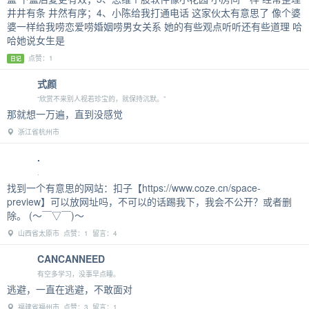
井井有条 井然有序；4、小陈给我打通电话 这家伙太有意思了 像个婆
婆一样给我唠恋爱唠婚姻唠男女关系 她的有些观点听听还有些道理 哈
哈她说女生是
点赞：1
日记
式颜
“欣赏不来别人视若珍宝的，就保持沉默。”
那就想一万遍，直到没感觉
浙江省杭州市
.
.
找到一个有意思的网站：扣子【https://www.coze.cn/space-
preview】可以放网址吗，不可以的话踢我下，我会不公开？或者删
除。 (～￣▽￣)～
山西省太原市 点赞：1 留言：4
CANCANNEED
有空多学习，没事早点睡。
逃避，一直在逃避，不敢面对
福建省福州市 点赞：3 留言：1