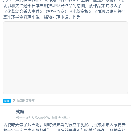
认识和关注这部日本早期推理经典作品的意图。该作品集共收入了
《化装舞会杀人事件》《密室奇案》《小偷家族》《血溅珍珠》等11
篇连环捕物推理小说。捕物推理小说，作为
陕西省西安市
Blog
式颜
“欣赏不来别人视若珍宝的，就保持沉默。”
话说昨天做了超声炮，即时效果真的很立竿见影（当然如果大家要去
做一定一定要去正规场所）。现在就是说不知道能管多久，各种资料