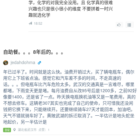
学，化学的对我完全没用。且 化学真的很难
兴趣也只是很小很小的维度 不要拼着一时兴
趣就选化学
18:52
自助餐。。。8年后的。。。
jedahdohma
年已过半了。时间就是这么快。油费开销过大，买了辆电瓶车，偶尔
用它上下班省点油。感觉它和汽车差不多的时间，不走高速的
话。。。但电瓶车比汽车危险太多。武汉的交通真是一言难尽，哪里
都堵，下雨变天更是堵。每月油费自从改95号后是1200多，之前92好
像要1400，还是省了一点。昨天换电瓶换机油等又是一笔费用，真的
不想去修车。这辆老307其实也完成了自己的使命，只可惜我还没闲
钱把它换下来，只能继续开。还要继续骑车27天才能回本，加油吧。
天气不错就骑车好了。黄陂武湖的拆迁取消了。一半估计是地头蛇坐
地起价，另一半估计是
湖北省武汉市 点赞：1
日记