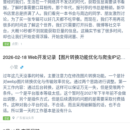
曾经的我们，生活在一个网络并不发达的时代，获取信息需要读书看
报，了解时事需要口耳相传。那个年代，报刊亭的书总是畅销，新华
书店里总是挤满了人。我们看完一本书会与周边的同学、朋友激烈讨
论，为了买一张专辑可以好几天都不吃早餐。而现在，我们不用再花
很多的时间去了解这个世界，我们只需要打开抖音、微博等社交平
台，大概10秒都不到就能获取巨量的信息。这确实节省了很多时间，
却也让我们开始变得浮躁、开始变得闭塞、开
点赞：1
日记
2026-02-18 Web开发记录【图片转换功能优化与爬虫IP记录】
小管
过年这几天没事的时候，主要注意力在修改图片转换功能。一个是针
对webp图片转换优化与传输效率优化。通过两个思路进行调整。第一
天工作内容：通过后台转换，这样可以保证万无一失，但是受限两个
条件。一个是平台版本等级太低，这个暂时在2027年下半年前不会做
出调整，另个是插件方式，但是后续遇到的问题的是需要采取付费插
件。这种对我小平台的话，不合适，而且采用破解版的话，也不合
适。所以第一天的工作基本是没有什么
广东省汕头市
日记