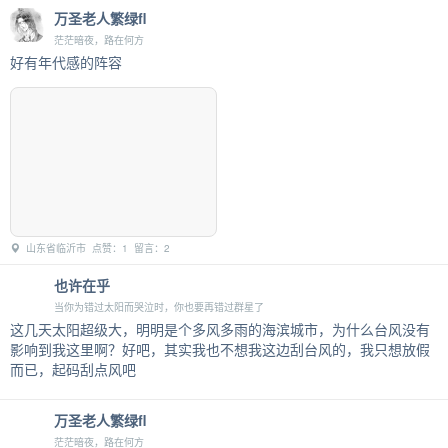
万圣老人繁绿fl
茫茫暗夜，路在何方
好有年代感的阵容
山东省临沂市 点赞：1 留言：2
也许在乎
当你为错过太阳而哭泣时，你也要再错过群星了
这几天太阳超级大，明明是个多风多雨的海滨城市，为什么台风没有
影响到我这里啊？好吧，其实我也不想我这边刮台风的，我只想放假
而已，起码刮点风吧
万圣老人繁绿fl
茫茫暗夜，路在何方