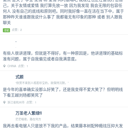
己，关于友情或爱情 我打算先放一放 因为我发现 我会无限的包容任
何人 没有自己的底线和原则吧。同时我好像一直在活在当下中，属于
那种昨天谁谁跟我说什么事了 我都毫无有印象的那种 或者 别人跟我
聊关
点赞：2
日记
.
.
有些人很讲道理，但就是不得好，有一种原因是，他讲道理的基础标
准有问题，属于自我偏见或者自我满意度。
CHINA 点赞：1
式颜
“欣赏不来别人视若珍宝的，就保持沉默。”
是今年的喜单确实没那么好笑了，还是我变得不爱大笑了？但明明线
下看王越刘旸都笑死了
浙江省杭州市 点赞：1
万圣老人繁绿fl
茫茫暗夜，路在何方
我再去看电锯人只是放不下我的产品，结果藤本树配种瘾炫压抑大发