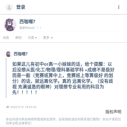
登录
西咖喱7
谢谢你dratk！！！
动态
原创
分类
更多
西咖喱7
如果这儿有初中or高一小妹妹的话，给个提醒：以
后没想从医/化工/物理/理科基础学科 +成绩不是极好
而是一般（竞赛班算中上，竞赛班上等算极好 的划
分）的话，就远离化学。真的 远离化学。（没有歧
视 充满诚恳的眼神）对理想专业有用的科目为
先！！！！！
2022/3/12 18:50:32
版权声明
本站内容均来自网络转载或网友提供，如有侵权请及时联系我们删除！本站不承担任
何争议和法律责任！