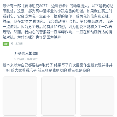
最近有一部《赛博朋克2077：边缘行者》的动漫挺火。以下是我的胡
思乱想。这是一部为高中没毕业的小孩准备的动漫。如果我在高三时
看到它，它会成为我一生都不可摆脱的烙印，成为我的信条和支柱。
然而，我在27岁才看到它。我会感动吗？会的。第10集结尾时，我差
一点流泪。因为男主最后的疯狂和幻想，因为他说不能和女主一起去
月球。然而，我内心的警报器一直哔哔作响，一直在和动画传达的情
绪对抗。为什么呢？也许是因为嫉妒
北京市
日记
万圣老人繁绿fl
茫茫暗夜，路在何方
我本来以为自己都要被ai取代了 结果写了几次民案作业我发现并非并
非呀 给大家看看乐子 前三张是我朋友的 后三张是我的