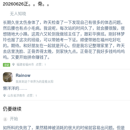
20260626正。。骨。。
无人知晓
长期久坐太伤身体了，昨天检查了一下发现自己有很多的体态问题。
然后腰也有点小毛病。我说呢，每次站的时间久了，就会腰很酸，很
想随地大小蹲。这周六又轮到我做班主任了，跟彩华换班。刚好林梦
玲也报了这次的班级，可以带她考一下证。顺便带她在福州吃好吃
的。期待。和好朋友在一起就是开心。但是我忘记整理家里了，昨天
去店里洗脸、正骨弄得太晚，到家快九点。正骨花了我好多钱呜呜呜
呜。又要开始拼命赚钱了。
福建省福州市 点赞：1
日记
Rainow
我来到这个世界为的是看太阳
懒洋洋的……
山东省济南市 点赞：1
仍要继续
开始
如所料的失败了，果然精神被消耗的很大的时候就容易出问题。但是