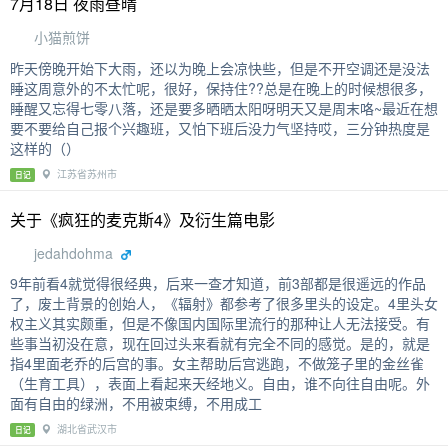
7月18日 夜雨昼晴
小猫煎饼
昨天傍晚开始下大雨，还以为晚上会凉快些，但是不开空调还是没法
睡这周意外的不太忙呢，很好，保持住??总是在晚上的时候想很多，
睡醒又忘得七零八落，还是要多晒晒太阳呀明天又是周末咯~最近在想
要不要给自己报个兴趣班，又怕下班后没力气坚持哎，三分钟热度是
这样的（）
江苏省苏州市
日记
关于《疯狂的麦克斯4》及衍生篇电影
jedahdohma
9年前看4就觉得很经典，后来一查才知道，前3部都是很遥远的作品
了，废土背景的创始人，《辐射》都参考了很多里头的设定。4里头女
权主义其实颇重，但是不像国内国际里流行的那种让人无法接受。有
些事当初没在意，现在回过头来看就有完全不同的感觉。是的，就是
指4里面老乔的后宫的事。女主帮助后宫逃跑，不做笼子里的金丝雀
（生育工具），表面上看起来天经地义。自由，谁不向往自由呢。外
面有自由的绿洲，不用被束缚，不用成工
湖北省武汉市
日记