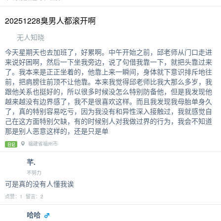
20251228臭男人都滚开啊
无人知晓
今天星期天也去加班了，好累啊。中午开始之前，邱老师从门口走进
来说好困啊，然后一下坐我旁边，说了句借我靠一下，就把头靠过来
了。我本来是正正坐着的，他靠上来一瞬间，身体就下意识排斥地往
前，把肩膀往前顶不让他靠。本来我觉得邱老师比我大那么多岁，我
跟他关系也挺好的，所以很多时候没怎么特别防备他，但是我发现他
越来越没有边界感了，我不是很喜欢这样。而且我发现我母胎单身久
了，真的特别容易吃亏，因为我没有和异性深入接触过，我就感觉自
己在这方面特别欠缺，有的时候别人对我做过界的行为，我会不知道
那是别人恶意这样的，还是只是单
福建省福州市
日记
芊.
不努力
可是真的没有人懂我诶
点赞：1 留言：2
哈哈