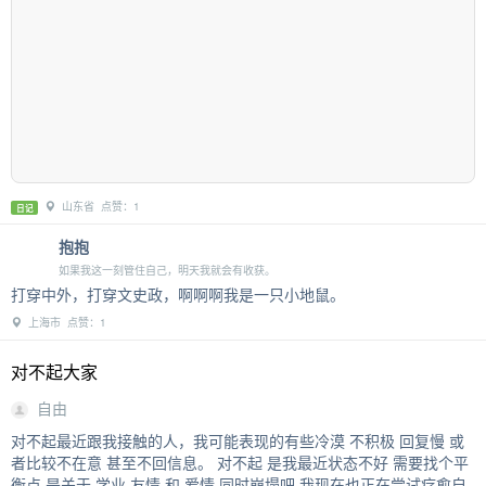
山东省 点赞：1
日记
抱抱
如果我这一刻管住自己，明天我就会有收获。
打穿中外，打穿文史政，啊啊啊我是一只小地鼠。
上海市 点赞：1
对不起大家
自由
对不起最近跟我接触的人，我可能表现的有些冷漠 不积极 回复慢 或
者比较不在意 甚至不回信息。 对不起 是我最近状态不好 需要找个平
衡点 是关于 学业 友情 和 爱情 同时崩塌吧 我现在也正在尝试疗愈自