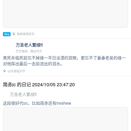
陕西省西安市
Blog
万圣老人繁绿fl
茫茫暗夜，路在何方
黑死牟临死前忘不掉缘一平日淡漠的双眼，更忘不了垂垂老矣的缘一
对他挥出最后一击前流出的泪水。
山东省临沂市
简赤jc 的日记 2024/10/05 23:47:20
万圣老人繁绿fl
这段很好代oc，比如简赤还有treshew