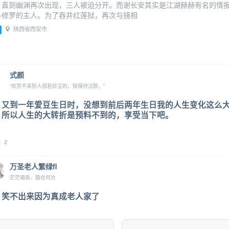
，直到幽渊再次出现，三人被迫分开。而谢长安其实是江湖赫赫有名的情
—修罗的主人。为了吞并红莲狱，再次与镜相
陕西省西安市
式颜
“欣赏不来别人视若珍宝的，就保持沉默。”
又到一年爱豆生日时，没想到前后两年生日我的人生变化这么大
所以人生的大转折是预料不到的，享受当下吧。
：2
万圣老人繁绿fl
茫茫暗夜，路在何方
笑不出来因为真成老人家了