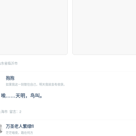
东省临沂市
抱抱
如果我这一刻管住自己，明天我就会有收获。
唉……天明，鸟叫。
海市 留言：2
万圣老人繁绿fl
茫茫暗夜，路在何方