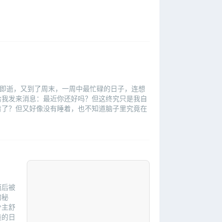
样转瞬即逝，又到了周末，一周中最忙碌的日子，连想
给我发来消息：最近你还好吗？但这终究只是我自
着了？但又好像没有睡着，也不知道脑子里究竟在
而后被
的秘
少主舒
淡的日