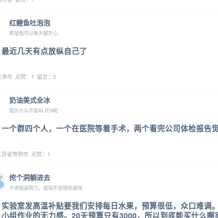
红鲤鱼吐泡泡
希望我可以每天都开心
最近几天有点放纵自己了
津市 点赞：1 留言：2
奶油美式全冰
我为什么不是ALIEN呢
一个群四个人，一个在医院等着手术，两个看完公司体检报告觉
苏省常熟市 点赞：1
挖个洞躺进去
不用假装努力，结局不会陪你演戏
实验室发高温补贴要我们安排每日水果，预算很低，众口难调。
小组作业的无力感。20天预算只有3000，所以到底能买什么啊家人