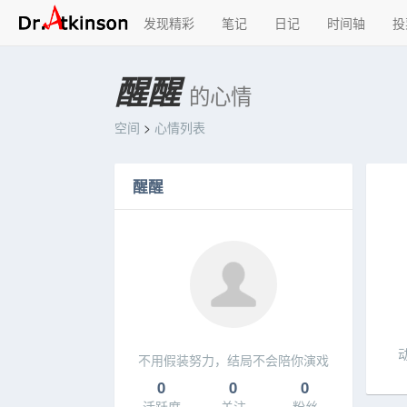
发现精彩
笔记
日记
时间轴
投
醒醒
的心情
空间
>
心情列表
醒醒
不用假装努力，结局不会陪你演戏
0
0
0
活跃度
关注
粉丝