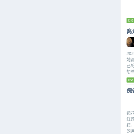
日记
离
20
她
己
想
日记
傀儡
镜
红
籍
朗