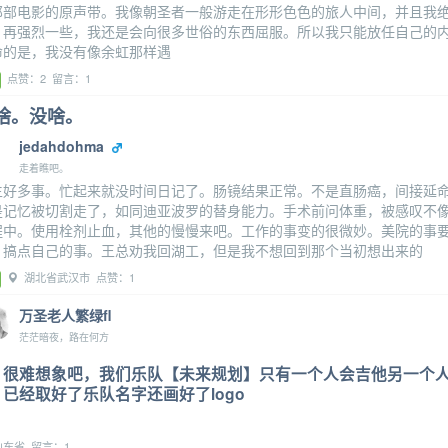
那部电影的原声带。我像朝圣者一般游走在形形色色的旅人中间，并且我
、再强烈一些，我还是会向很多世俗的东西屈服。所以我只能放任自己的内
命的是，我没有像余虹那样遇
点赞：2 留言：1
啥。没啥。
jedahdohma
走着瞧吧。
生好多事。忙起来就没时间日记了。肠镜结果正常。不是直肠癌，间接延命
是记忆被切割走了，如同迪亚波罗的替身能力。手术前问体重，被感叹不像
程中。使用栓剂止血，其他的慢慢来吧。工作的事变的很微妙。美院的事要
，搞点自己的事。王总劝我回湖工，但是我不想回到那个当初想出来的
湖北省武汉市 点赞：1
万圣老人繁绿fl
茫茫暗夜，路在何方
很难想象吧，我们乐队【未来规划】只有一个人会吉他另一个
已经取好了乐队名字还画好了logo
东省 留言：1