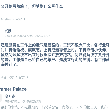
又开始写随笔了，但梦到什么写什么
东省临沂市 点赞：1
式颜
“欣赏不来别人视若珍宝的，就保持沉默。”
还是感觉在工作上的运气是最强的，工资不跟大厂比，各行业
门）有话语权、成就感，上有成熟靠谱上司，下有靠谱小伙伴
虽然问题解决不出来时候想摆烂放弃跑路，问题能解决了又开开心
的是，工作是自己给自己的尊严、是独立行走的关键。有工作
海神针了。
江省 点赞：5 留言：3
mmer Palace
晓无迹
不用假装努力，结局不会陪你演戏
更多的事情，不过最烦的事情总算是告一段落了。 考完的第二天，我在Sum