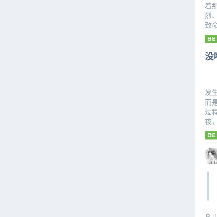
着
烈
致
日记
没
发
而
过
夜
日记
山