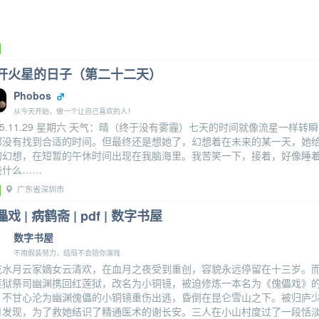
开火星的日子（第二十二天）
Phobos
从今天开始，做一个让自己喜欢的人！
25.11.29 星期六 天气：晴（终于没有雾霾）七天的时间就像流星一
都没有找到合适的时间。但最终还是想她了，幻想着在未来的某一天，她
的幻想，在短暂的午休时间出现在我脑海里。我苦笑一下，接着，好像睡
些什么……
广东省深圳市
戏 | 病鹤斋 | pdf | 数字书屋
数字书屋
不用假装努力，结局不会陪你演戏
花水月云家嫡女云清欢，在血月之夜受到重创，容貌永远停留在十三岁。
莲狱祭司幽渊携回红莲狱，改名为小铜镜，被迫修炼一本名为《傀儡戏》
。不甘心沦为幽渊傀儡的小铜镜重伤出逃，昏倒在昆仑雪山之下。被归庐
月发现，为了救她结识了精通医术的谢长安。三人在小山村度过了一段恬