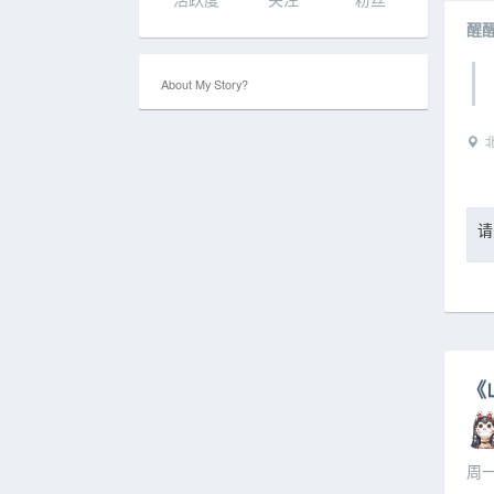
醒
About My Story?
北
请
《
周