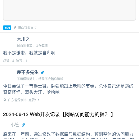
陕西省西安市
Blog
木川之
退而论书策，以舒其愤
我不是谦虚，我就是自卑啊
点赞：2 留言：1
差不多先生
不用假装努力，结局不会陪你演戏
今日尝试了一节爵士舞，勉强能跟上老师的节奏，总体自己还是跳的
奇奇怪怪，满头大汗，哈哈哈。
广东省深圳市 点赞：1
2024-06-12 Web开发记录【网站访问能力的提升 】
小管
原来在一年前，通过修改了数据库与数据结构，预测整体的访问能力