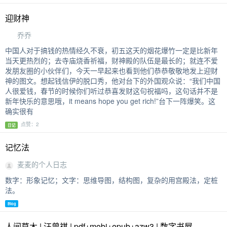
迎财神
乔乔
中国人对于搞钱的热情经久不衰，初五这天的烟花爆竹一定是比新年
当天更热烈的；去寺庙烧香祈福，财神殿的队伍是最长的；就连不爱
发朋友圈的小伙伴们，今天一早起来也看到他们恭恭敬敬地发上迎财
神的图文。想起钱信伊的脱口秀，他对台下的外国观众说：“我们中国
人很爱钱，春节的时候你们听过恭喜发财这句祝福吗，这句话并不是
新年快乐的意思哦，it means hope you get rich!”台下一阵爆笑。这
确实很有
点赞：2
日记
记忆法
麦麦的个人日志
数字：形象记忆；文字：思维导图，结构图，复杂的用宫殿法，定桩
法。
Blog
人间草木 | 汪曾祺 | pdf+mobi+epub+azw3 | 数字书屋