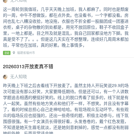
这一周轮到我值班，几乎天天晚上加班，我人都麻了。同时也是颓废
的一周，中午不想做饭，都在点外卖。也没看书，一个字都没看。房
间也乱七八糟没收拾，地没拖，衣服也不折全都一股脑团成一团塞进
衣柜，桌子的杂物散的到处都是，用完不放回原位，鞋子不收回盒子
里，一地上都是。目之所及就是混乱，我自己回家都没地方下脚。我
真是受不了了。。。但是这几天实在不想整理，连续好几周周末都加
班，平常也在加班，真的好累。晚上事情多，
福建省福州市
日记
20260313开放麦真不错
无人知晓
昨天晚上下班之后去看线下开放麦了。虽然主持人开玩笑说29.9的场
次可能没有那么好笑，大家要降低期待。但是还可以，有一个人讲数
学题追击相遇的梗挺好笑的。线上的脱口秀看了挺多的，线下就是有
人一起笑。虽然有些地方笑点和他们不一样，不想笑。并且没有字幕
了，看的时候总担心自己走神哈哈哈。有现场观众互动环节，有些观
众的临场反应也挺强的，还出一些奇怪的题，积极主动参与，线下氛
围感很强。有一个女演员长得很好看，头发卷卷的，戴个红色发箍，
不知道是她天生眉毛就淡，还是她刻意剃掉的，感觉一点都没有削弱
她的外貌，反而非常适合她，