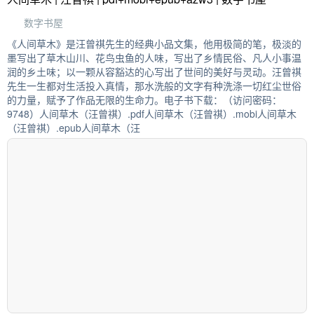
数字书屋
《人间草木》是汪曾祺先生的经典小品文集，他用极简的笔，极淡的
墨写出了草木山川、花鸟虫鱼的人味，写出了乡情民俗、凡人小事温
润的乡土味；以一颗从容豁达的心写出了世间的美好与灵动。汪曾祺
先生一生都对生活投入真情，那水洗般的文字有种洗涤一切红尘世俗
的力量，赋予了作品无限的生命力。电子书下载：（访问密码：
9748）人间草木（汪曾祺）.pdf人间草木（汪曾祺）.mobi人间草木
（汪曾祺）.epub人间草木（汪