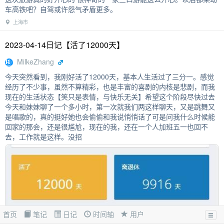
车高铁吧？自驾或许怨气矛盾更多。
上海市
2023-04-14日记【活了12000天】
MilkeZhang
今天突然看到，我刚好活了12000天，基本人生活过了三分一。感觉
经历了不少事，虽然不算精彩，也是丰富的喜剧的内核是悲剧，而我
现在的生活状态【笑只是表情，与快乐无关】希望这个阶段尽快过去
今天和妹妹聊了一个多小时，第一次就我们两这样聊天，又是跳舞又
是唱歌的，真的挺好她也会偷偷和我说悄悄话了可是问我什么时候能
回家的那会，还是很尴尬，现在的我，还在一个人加班五一也回不
去，工作就是这样。没招
首页
笔记
日记
时间轴
用户
点赞：6 留言：3
日记