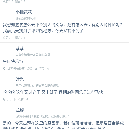
点赞：3 留言：2
小桂花花
随心所欲的玩闹
我想知道该怎么去评论别人的文章，还有怎么去回复别人的评论呢？
我前几天找到了评论的地方，今天又找不到了
点赞：2 留言：1
落落
只有你知道什么是你的幸福
生日快乐??
湖南省长沙市 点赞：2 留言：6
时光
不用假装努力，结局不会陪你演戏
哈哈哈 这年又过完了 又上班了 假期的时间总是过得飞快
天津市 点赞：4
式颜
“欣赏不来别人视若珍宝的，就保持沉默。”
是的，今天出现在这里的原因是，我在值班哈哈哈。但是后面会换成
调休或者加班费，所以还OK，毕竟是真没假去拍婚纱照了