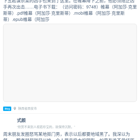
下五起谋杀案的凶手也来到了这里。在帷幕降下之前，他必须阻止凶
手再次出击……电子书下载：（访问密码：9748）帷幕（阿加莎·克里
斯蒂）.pdf帷幕（阿加莎·克里斯蒂）.mobi帷幕（阿加莎·克里斯
蒂）.epub帷幕（阿加莎
陕西省西安市
Blog
式颜
“欣赏不来别人视若珍宝的，就保持沉默。”
周末朋友发圈怒骂某地抠门男，表示以后都要地域黑了。我深以为
然，一颗老鼠屎就足以给一个人带来极大的阴影。如果有谁不曾经历