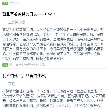
点赞：4
日记
暂且写着的努力日志——Day 7
三分钟热度
我是万万没有想到的，大学的假期还能够体验一下高中去抢食堂，期
末周抢图书馆位置的状况...今天早上起了个早去市图书馆，然后提前
二十分钟到，差点没有抢到位子，当然也有我自己没有跑起来的原因
哈哈哈哈，但是这个天气跑起来真的会热死的感觉，现在空调也才刚
刚开启，没有完全的冷却下来。今日早餐又是超级健康的粗粮鸡蛋酸
奶，每次假期回来都是如此，慢慢的减下来了，虽然减得很少很慢，
但是也确实是有效的。昨晚的效果虽然还
广西壮族自治区玉林市 点赞：1
日记
我不怕死亡。只害怕遗忘。
豆纸
打算偷梁换柱几日换一个小长假。却没想好带着小豆豆去哪里浪。有
没有什么靠谱的建议？ 大家最近都在忙着扫墓的事情了吧。 小豆豆问
我。妈妈什是么扫墓啊。我说。扫墓就是去看看已经去世的人。让他
们知道我们很想他们。还记得他们。小豆豆说。那他们就会很开心。