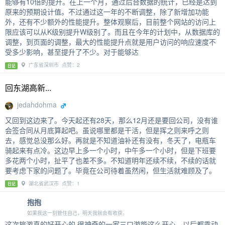
能够有10倍的提升。在上一个月，通过后台数据的统计，已经是达到
原来的预期设计值。不过通过这一年的不断调整，除了新增加功能
外，还有不少额外的性能提升。整体观察后，目前整个网站的访问上
限应该可以从K级别提升W级别了。而且在今年的计划中，从数据库的
调整，到页面的调整，最大的性能提升点就是用户访问的响应速度不
受多少影响，甚至提升了不少。对于能够达
广东省深圳市 点赞：2
日记
回东湖高新...
jedahdohma
又回到这边来了。今天起还有28天，那么12月还是要回公司，没有谁
会签合同从月底算起吧。虽说哪里都是干活，但是挥之则来呼之则
去，感觉总没那么好。再就是不知道油补还有没有，冬天了，电瓶车
骑起来有点冷。这边早上多一个小时，中午多一个小时，但是下班要
多花两个小时，扯平了也差不多。不知道明年还续不续，不续的话就
要考虑下家的问题了。毕竟在公司待着虽然闲，但生活就难顾及了。
湖北省武汉市 点赞：1
日记
抱抱
如果我这一刻管住自己，明天我就会有收获。
这次旅游真的好开心的 很神奇的一家三口游能这么开心。以后都乘动