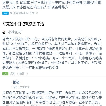
这是我自传 最终章 写这首长诗 用一生时光 躯壳会解脱 药罐和空 我
从婴儿床 再走回光芒 有没有人 知道某种秘方
湖南省永州市 点赞：2
Blog
写完这个日记就滚去干活
小桂花花
老大昨天英语口语100分，今天看老师发的照片，应该是语文年终小
测试100分的样子，很开心很开心。其实对于姑娘的教育而言，我对
成绩并不是很在意，一切都有个循序渐进的过程，让我开心的是她能
懂，那些我告诉她到了年终要收敛一下准备冲刺一小段，他懂了，而
且做了，告诉她有一个个小毛病，可以一个个改正，其中粗心的毛病
如果能考100分就证明她改掉了，她也改掉了。其实孩子们，大致都
是大差不差，不一样的就是家庭的引导
点赞：1 留言：1
日记
韬韬
想要一天天变好。
发现自己不能通过谷歌搜索到自己的博客。我按照官方教程几次确认
自己的博客能被谷歌搜索到。可能是之前在博客里说过很多不符合美
国主流价值观的话吧！草草看了眼自己写过的博客，差不多是悲观、