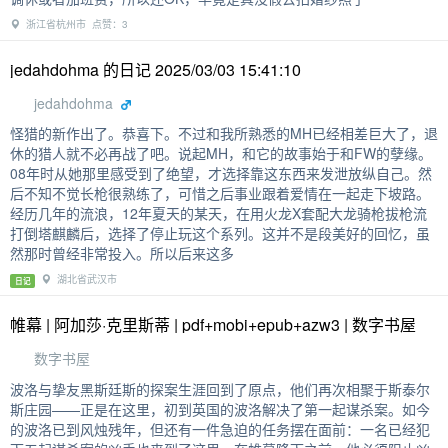
浙江省杭州市 点赞：3
jedahdohma 的日记 2025/03/03 15:41:10
jedahdohma
怪猎的新作出了。恭喜下。不过和我所熟悉的MH已经相差巨大了，退
休的猎人就不必再战了吧。说起MH，和它的故事始于和FW的孽缘。
08年时从她那里感受到了绝望，才选择靠这东西来发泄放纵自己。然
后不知不觉长枪很熟练了，可惜之后事业跟着爱情在一起走下坡路。
经历几年的流浪，12年夏天的某天，在用火龙X套配大龙骑枪拔枪流
打倒塔麒麟后，选择了停止玩这个系列。这并不是段美好的回忆，虽
然那时曾经非常投入。所以后来这多
湖北省武汉市
日记
帷幕 | 阿加莎·克里斯蒂 | pdf+mobi+epub+azw3 | 数字书屋
数字书屋
波洛与挚友黑斯廷斯的探案生涯回到了原点，他们再次相聚于斯泰尔
斯庄园——正是在这里，初到英国的波洛解决了第一起谋杀案。如今
的波洛已到风烛残年，但还有一件急迫的任务摆在面前：一名已经犯