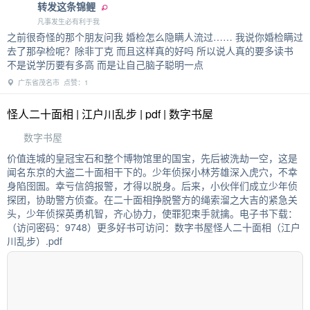
转发这条锦鲤
凡事发生必有利于我
之前很奇怪的那个朋友问我 婚检怎么隐瞒人流过…… 我说你婚检瞒过
去了那孕检呢？除非丁克 而且这样真的好吗 所以说人真的要多读书
不是说学历要有多高 而是让自己脑子聪明一点
广东省茂名市 点赞：1
怪人二十面相 | 江户川乱步 | pdf | 数字书屋
数字书屋
价值连城的皇冠宝石和整个博物馆里的国宝，先后被洗劫一空，这是
闻名东京的大盗二十面相干下的。少年侦探小林芳雄深入虎穴，不幸
身陷囹圄。幸亏信鸽报警，才得以脱身。后来，小伙伴们成立少年侦
探团，协助警方侦查。在二十面相挣脱警方的绳索溜之大吉的紧急关
头，少年侦探英勇机智，齐心协力，使罪犯束手就擒。电子书下载：
（访问密码：9748）更多好书可访问：数字书屋怪人二十面相（江户
川乱步）.pdf