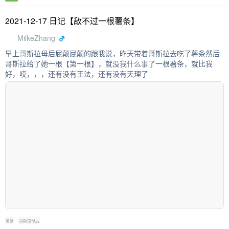
2021-12-17 日记【敌不过一根薯条】
MilkeZhang
早上哥斯拉母后屁颠屁颠的跟我说，昨天带着哥斯拉去吃了薯条然后
哥斯拉给了她一根【第一根】，就没我什么事了一根薯条，就比我
好，哎，，，还有没有王法，还有没有天理了
薯条
哥斯拉母后