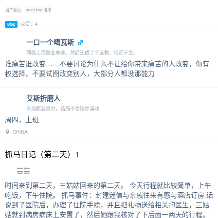
用户意见
markdown语法
点赞：4
Blog
一口一个噶瓦斯
网络工程肄业未遂，然后还成了个废物，啥都不会。
谁痛苦谁改变……不要讨论为什么不让给你带来痛苦的人改变，你有
权选择，不要试图改变别人，大部分人都没那能力
艾斯折磨人
不用假装努力，结局不会陪你演戏
周四，上班
CHINA
抓马日记（第二天）1
芸芸
时间来到第二天，三姑姑回来的第二天。 今天行程就比较简单，上午
吃饭，下午住院。 抓马事件：封建迷信与亲戚往来有感与酒店订房 话
说到了医院后，办理了住院手续，并且把礼物送给相关的医生，三姑
姑就到病房病床上安置了，然后她跟我核对了下后面一两天的行程。