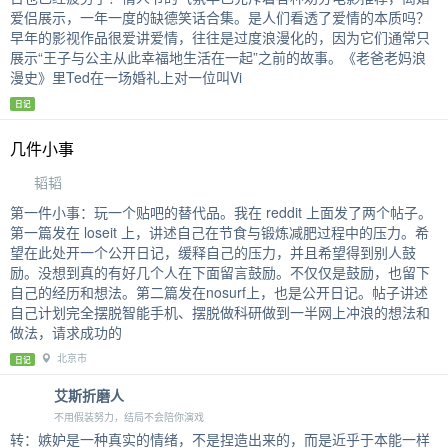
爱侣展示，一年一度的缺德笑话合集。是人们看透了爱情的本质吗？
早年的影视作品很爱讲爱情，往往是过度浪漫化的，因为它们通常只
展示“王子与公主从此幸福地生活在一起”之前的故事。《老爸老妈浪
漫史》里Ted在一场婚礼上对一位叫Vi
日记
几件小事
韬韬
第一件小事：玩一个贴吧的替代品。我在 reddit 上面发了两个帖子。
第一篇发在 loseit 上，讲述自己在节食与锻炼减肥过程中的压力。希
望在此处开一个公开日记，缓释自己的压力，并且希望得到别人鼓
励。没想到真的有好几个人在下面留言鼓励。不仅仅是鼓励，也留下
自己的经历和想法。第二篇发在nosurf上，也是公开日记。帖子讲述
自己计划完全摆脱智能手机、摆脱做科研做到一半网上冲浪的想法和
做法，请求成功的
北京市
日记
艾斯折磨人
不用假装努力，结局不会陪你演戏
转：嫉妒是一种真实的情绪，不是捏造出来的，而是近乎于本能一样