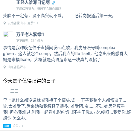
正经人谁写日记啊
不用假装努力，结局不会陪你演戏
头脑不一定有，没不高兴就不戳。——记转岗报道后第一天。
云南省保山市 点赞：1
万圣老人繁绿fl
茫茫暗夜，路在何方
事情是我昨晚在伯千直播间发sc点歌，我虎牙账号叫complex-
green，这人就念个comp，然后我点的life itself，他念出来的感觉大
概是来福itsafe，大概就是英语造诣这一块真的没招了
山东省临沂市
今天是个值得记得的日子
三三
早上她什么都没说就喊我换了个情头,诶,一下子我整个人都懵逼了...
诶,太难受了,后来她和我解释了很多,,难受阿,宝,.....不过她居然尊重
我!,担心我难过,叫我一起看电影吃饭,,!还抱了我6,7次,哎呀,..我爱你,好
想你,怎么办,,
点赞：1
Blog