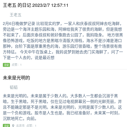
王老五 的日记 2023/2/7 12:57:11
王老五
2月6日晚做梦记录 比较现实的梦，一家人和庆泰叔叔阿婶去吃海鲜，
旁边是一个海洋主题乐园和海，阿婶给我夹了很贵的海鲜，但是我想
不起来了，后面庆泰叔叔和爸好像跑去公园了，我妈隐身。 地方很黑
像恐怖游戏，吃饭的地方是黑暗冷清版大排档，海水不是沙滩是港口
那种，台阶下面是厚重黑色的海，游乐园灯很昏暗，整个场景很有南
方特征。 今天中午在饭桌上，我妈说梦到她去虎门买海鲜了，问了一
下是一个人去的，说是最近想
点赞：1
日记
未来是光明的
韬韬
未来是光明的。未来是属于少数人的。大多数人一生都会沉溺于黑
暗，生于黑暗，死于黑暗，仅在见过电视屏幕另一侧的光鲜亮丽，并
且不能确定那是不是光明。未来是光明的，光明是属于少数人的。这
是一个负和游戏。股市是人生也是。我已经准备好，未来某一时刻，
沉默地死亡。向前。
北京市 点赞：1
日记