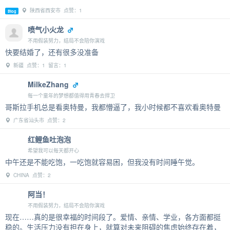
陕西省西安市 点赞：1
Blog
喷气小火龙
不用假装努力，结局不会陪你演戏
快要结婚了，还有很多没准备
新疆 点赞：1 留言：1
MilkeZhang
每一个童年的梦想都值得用青春去捍卫
哥斯拉手机总是看奥特曼，我都懵逼了，我小时候都不喜欢看奥特曼
广东省汕头市 点赞：2
红鲤鱼吐泡泡
希望我可以每天都开心
中午还是不能吃饱，一吃饱就容易困，但我没有时间睡午觉。
CHINA 点赞：2
阿当！
不用假装努力，结局不会陪你演戏
现在……真的是很幸福的时间段了。爱情、亲情、学业，各方面都挺
稳的。生活压力没有担在身上，就算对未来阻碍的焦虑始终存在着，