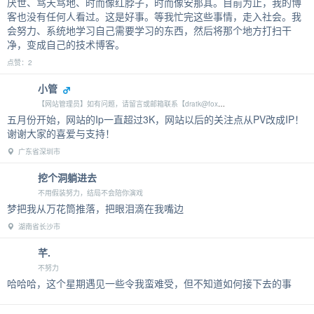
厌世、骂天骂地、时而像红脖子，时而像安那其。目前为止，我的博
客也没有任何人看过。这是好事。等我忙完这些事情，走入社会。我
会努力、系统地学习自己需要学习的东西，然后将那个地方打扫干
净，变成自己的技术博客。
点赞：2
小管
【网站管理员】如有问题，请留言或邮箱联系【dratk@foxmail.com】
五月份开始，网站的Ip一直超过3K，网站以后的关注点从PV改成IP！
谢谢大家的喜爱与支持！
广东省深圳市
挖个洞躺进去
不用假装努力，结局不会陪你演戏
梦把我从万花筒推落，把眼泪滴在我嘴边
湖南省长沙市
芊.
不努力
哈哈哈，这个星期遇见一些令我蛮难受，但不知道如何接下去的事