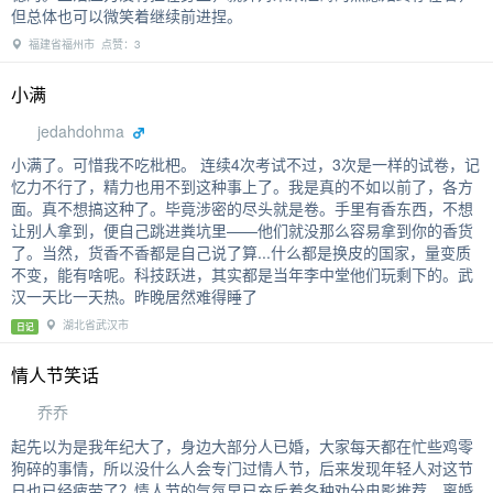
但总体也可以微笑着继续前进捏。
福建省福州市 点赞：3
小满
jedahdohma
小满了。可惜我不吃枇杷。 连续4次考试不过，3次是一样的试卷，记
忆力不行了，精力也用不到这种事上了。我是真的不如以前了，各方
面。真不想搞这种了。毕竟涉密的尽头就是卷。手里有香东西，不想
让别人拿到，便自己跳进粪坑里——他们就没那么容易拿到你的香货
了。当然，货香不香都是自己说了算...什么都是换皮的国家，量变质
不变，能有啥呢。科技跃进，其实都是当年李中堂他们玩剩下的。武
汉一天比一天热。昨晚居然难得睡了
湖北省武汉市
日记
情人节笑话
乔乔
起先以为是我年纪大了，身边大部分人已婚，大家每天都在忙些鸡零
狗碎的事情，所以没什么人会专门过情人节，后来发现年轻人对这节
日也已经疲劳了？情人节的气氛早已充斥着各种劝分电影推荐，离婚