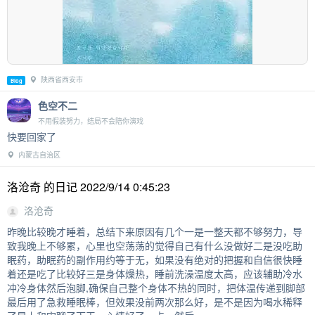
陕西省西安市
Blog
色空不二
不用假装努力，结局不会陪你演戏
快要回家了
内蒙古自治区
洛沧奇 的日记 2022/9/14 0:45:23
洛沧奇
昨晚比较晚才睡着，总结下来原因有几个一是一整天都不够努力，导
致我晚上不够累，心里也空荡荡的觉得自己有什么没做好二是没吃助
眠药，助眠药的副作用约等于无，如果没有绝对的把握和自信很快睡
着还是吃了比较好三是身体燥热，睡前洗澡温度太高，应该辅助冷水
冲冷身体然后泡脚,确保自己整个身体不热的同时，把体温传递到脚部
最后用了急救睡眠棒，但效果没前两次那么好，是不是因为喝水稀释