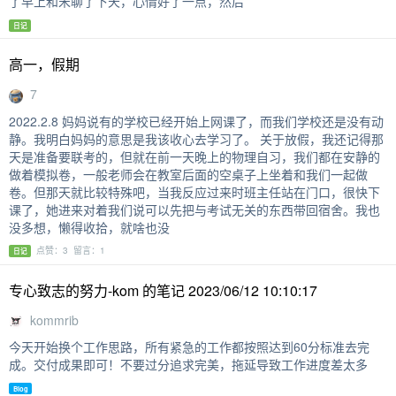
了早上和宋聊了下天，心情好了一点，然后
日记
高一，假期
7
2022.2.8 妈妈说有的学校已经开始上网课了，而我们学校还是没有动
静。我明白妈妈的意思是我该收心去学习了。 关于放假，我还记得那
天是准备要联考的，但就在前一天晚上的物理自习，我们都在安静的
做着模拟卷，一般老师会在教室后面的空桌子上坐着和我们一起做
卷。但那天就比较特殊吧，当我反应过来时班主任站在门口，很快下
课了，她进来对着我们说可以先把与考试无关的东西带回宿舍。我也
没多想，懒得收拾，就啥也没
点赞：3 留言：1
日记
专心致志的努力-kom 的笔记 2023/06/12 10:10:17
kommrib
今天开始换个工作思路，所有紧急的工作都按照达到60分标准去完
成。交付成果即可！不要过分追求完美，拖延导致工作进度差太多
Blog