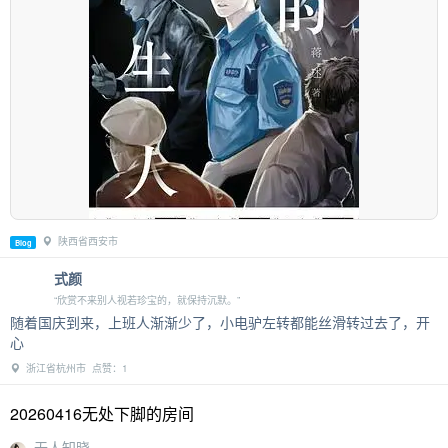
陕西省西安市
Blog
式颜
“欣赏不来别人视若珍宝的，就保持沉默。”
随着国庆到来，上班人渐渐少了，小电驴左转都能丝滑转过去了，开
心
浙江省杭州市 点赞：1
20260416无处下脚的房间
无人知晓