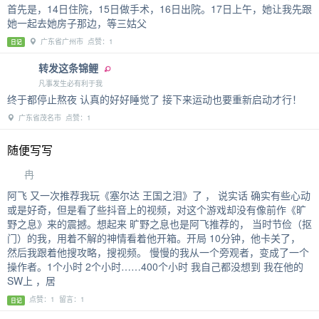
首先是，14日住院，15日做手术，16日出院。17日上午，她让我先跟
她一起去她房子那边，等三姑父
广东省广州市 点赞：1
日记
转发这条锦鲤
凡事发生必有利于我
终于都停止熬夜 认真的好好睡觉了 接下来运动也要重新启动才行！
广东省茂名市 点赞：1
随便写写
冉
阿飞 又一次推荐我玩《塞尔达 王国之泪》了 ， 说实话 确实有些心动
或是好奇，但是看了些抖音上的视频，对这个游戏却没有像前作《旷
野之息》来的震撼。想起来 旷野之息也是阿飞推荐的， 当时节俭（抠
门）的我，用着不解的神情看着他开箱。开局 10分钟，他卡关了，
然后我跟着他搜攻略，搜视频。 慢慢的我从一个旁观者，变成了一个
操作者。1个小时 2个小时……400个小时 我自己都没想到 我在他的
SW上 ，居
点赞：1 留言：1
日记