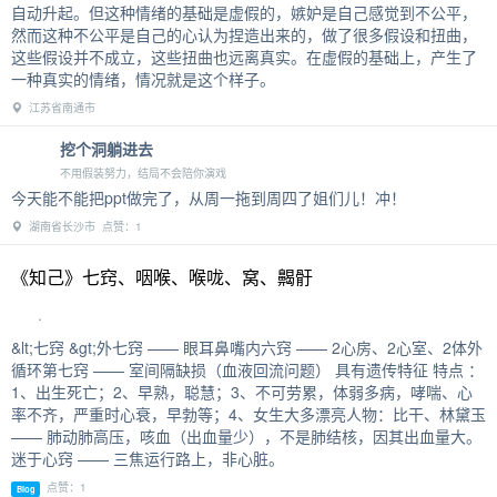
自动升起。但这种情绪的基础是虚假的，嫉妒是自己感觉到不公平，
然而这种不公平是自己的心认为捏造出来的，做了很多假设和扭曲，
这些假设并不成立，这些扭曲也远离真实。在虚假的基础上，产生了
一种真实的情绪，情况就是这个样子。
江苏省南通市
挖个洞躺进去
不用假装努力，结局不会陪你演戏
今天能不能把ppt做完了，从周一拖到周四了姐们儿！冲！
湖南省长沙市 点赞：1
《知己》七窍、咽喉、喉咙、窝、齃骬
.
&lt;七窍 &gt;外七窍 —— 眼耳鼻嘴内六窍 —— 2心房、2心室、2体外
循环第七窍 —— 室间隔缺损（血液回流问题） 具有遗传特征 特点 ：
1、出生死亡；2、早熟，聪慧；3、不可劳累，体弱多病，哮喘、心
率不齐，严重时心衰，早勃等；4、女生大多漂亮人物：比干、林黛玉
—— 肺动肺高压，咳血（出血量少），不是肺结核，因其出血量大。
迷于心窍 —— 三焦运行路上，非心脏。
点赞：1
Blog