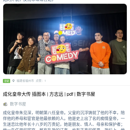
福建省福州市 点赞：1
日记
成化皇帝大传 插图本 | 方志远 | pdf | 数字书屋
数字书屋
成化皇帝朱见深，明朝第八任皇帝。父皇的沉浮铸就了他的不幸，陪
伴他的养母和宦官是他最依赖的人。他是史上出了名的痴情皇帝，一
生迷恋比他年长十八岁的万贵妃，她是朋友、情人、母亲和保护者；
他一生任用的宦官，既有乱政的汪直，也有正直的怀恩。政坛上，他