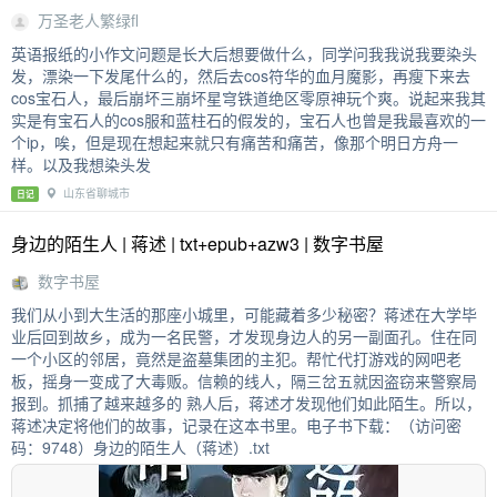
万圣老人繁绿fl
英语报纸的小作文问题是长大后想要做什么，同学问我我说我要染头
发，漂染一下发尾什么的，然后去cos符华的血月魔影，再瘦下来去
cos宝石人，最后崩坏三崩坏星穹铁道绝区零原神玩个爽。说起来我其
实是有宝石人的cos服和蓝柱石的假发的，宝石人也曾是我最喜欢的一
个ip，唉，但是现在想起来就只有痛苦和痛苦，像那个明日方舟一
样。以及我想染头发
山东省聊城市
日记
身边的陌生人 | 蒋述 | txt+epub+azw3 | 数字书屋
数字书屋
我们从小到大生活的那座小城里，可能藏着多少秘密？蒋述在大学毕
业后回到故乡，成为一名民警，才发现身边人的另一副面孔。住在同
一个小区的邻居，竟然是盗墓集团的主犯。帮忙代打游戏的网吧老
板，摇身一变成了大毒贩。信赖的线人，隔三岔五就因盗窃来警察局
报到。抓捕了越来越多的 熟人后，蒋述才发现他们如此陌生。所以，
蒋述决定将他们的故事，记录在这本书里。电子书下载：（访问密
码：9748）身边的陌生人（蒋述）.txt