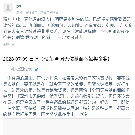
py
求其上者得其中，求其中者得其下
精神内耗，真他妈的烦人！ 明明是本科生的我，已经提前感受到读研
读博的痛苦。 加油啊。无论如何，要加油。还有梦想要实现。 昨天看
到站内有人读博读得非常痛苦，现在非常能理解他。 “不理 谁能夜夜
笙歌；别管 世界艰辛的错。“ 一定要挺过去。
点赞：2
2023-07-09 日记【献血-全国无偿献血奉献奖金奖】
MilkeZhang
一个普通的周末，正常的作息，如果周末没有回家陪哥斯拉，要不就
是去献血，要不就是在加班今天正常的节奏，睡醒吃饱喝足，就打车
去血站意外的是，说是有给我奖状，还是两份【全国无偿献血奉献奖
金奖】【深圳市无偿献血优秀奖】，之前有收到过短信，但是我没太
在意，但是今天去了之后突然拿给我还是挺意外的，纪念一下，即使
一件小事，坚持着，感觉也是能被认同的，特别是这种认同，挺高兴
的献血后打车回家，因为奖状拿在手上，也没