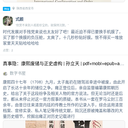
陕西省西安市
Blog
式颜
“欣赏不来别人视若珍宝的，就保持沉默。”
时代发展对手残党来说也太友好了吧！最近迫不得已要换手机膜了，
买了那个换膜的负压舱，太爽了，十几秒秒贴好膜。恨不得买一堆放
家里天天贴哈哈哈哈
点赞：2
真事隐：康熙废储与正史虚构 | 孙立天 | pdf+mobi+epub+azw3 | 数字书屋
数字书屋
康熙四十七年 （1708）九月，太子胤礽在随驾巡幸途中被废，由此开
启了长达十余年的储位之争。雍正登位后，亲自监督编纂康熙朝历
史，给出了关于这段纷争及相关人物的官方说法。但无论当时还是后
世，都从未停止对这一官方叙事的质疑。本书从一套在罗马尘封三百
余年，由昔日往来清宫内廷的传教士所作的记录入手，综合运用清宫
档案、官修实录、私人笔记等传统文献，钩沉还原被掩盖和篡改的大
量历史细节，挖掘出雍正对历史记载进行