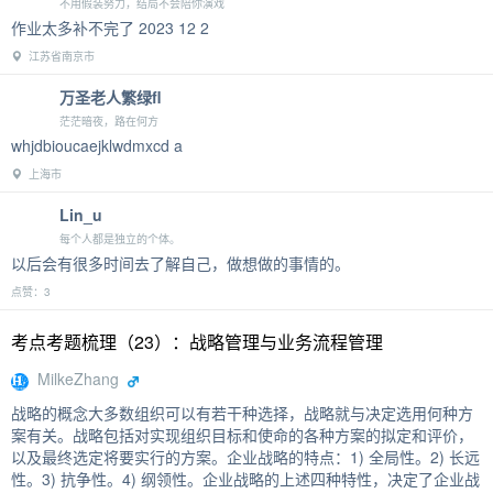
不用假装努力，结局不会陪你演戏
作业太多补不完了 2023 12 2
江苏省南京市
万圣老人繁绿fl
茫茫暗夜，路在何方
whjdbioucaejklwdmxcd a
上海市
Lin_u
每个人都是独立的个体。
以后会有很多时间去了解自己，做想做的事情的。
点赞：3
考点考题梳理（23）：战略管理与业务流程管理
MilkeZhang
战略的概念大多数组织可以有若干种选择，战略就与决定选用何种方
案有关。战略包括对实现组织目标和使命的各种方案的拟定和评价，
以及最终选定将要实行的方案。企业战略的特点：1) 全局性。2) 长远
性。3) 抗争性。4) 纲领性。企业战略的上述四种特性，决定了企业战