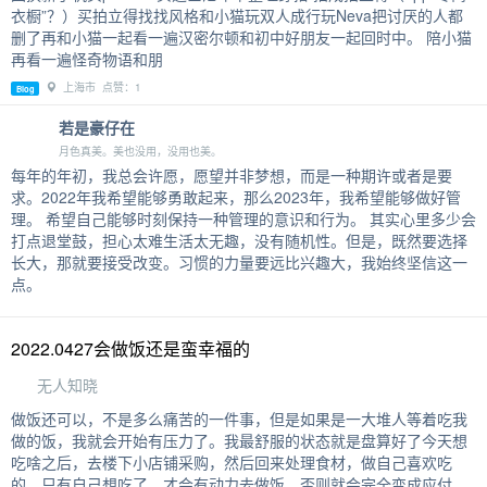
衣橱”？）买拍立得找找风格和小猫玩双人成行玩Neva把讨厌的人都
删了再和小猫一起看一遍汉密尔顿和初中好朋友一起回时中。 陪小猫
再看一遍怪奇物语和朋
上海市 点赞：1
Blog
若是豪仔在
月色真美。美也没用，没用也美。
每年的年初，我总会许愿，愿望并非梦想，而是一种期许或者是要
求。2022年我希望能够勇敢起来，那么2023年，我希望能够做好管
理。 希望自己能够时刻保持一种管理的意识和行为。 其实心里多少会
打点退堂鼓，担心太难生活太无趣，没有随机性。但是，既然要选择
长大，那就要接受改变。习惯的力量要远比兴趣大，我始终坚信这一
点。
2022.0427会做饭还是蛮幸福的
无人知晓
做饭还可以，不是多么痛苦的一件事，但是如果是一大堆人等着吃我
做的饭，我就会开始有压力了。我最舒服的状态就是盘算好了今天想
吃啥之后，去楼下小店铺采购，然后回来处理食材，做自己喜欢吃
的。只有自己想吃了，才会有动力去做饭，否则就会完全变成应付