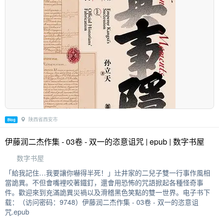
陕西省西安市
Blog
伊藤润二杰作集 - 03卷 - 双一的恣意诅咒 | epub | 数字书屋
数字书屋
「給我記住…我要讓你嚇得半死！」辻井家的二兒子雙一行事作風相
當詭異。不但會嘴裡咬著鐵釘，還會用恐怖的咒語掀起各種怪奇事
件。歡迎來到充滿詭異災禍以及滑稽黑色笑點的雙一世界。电子书下
载：（访问密码：9748）伊藤润二杰作集 - 03卷 - 双一的恣意诅
咒.epub