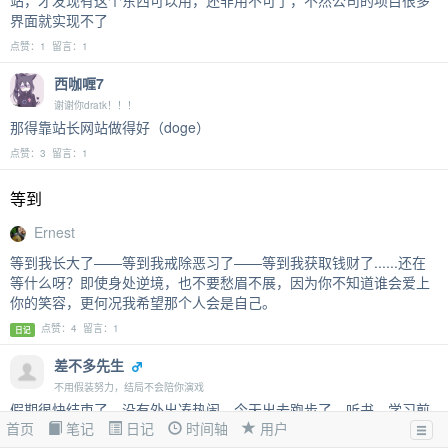
界面就实现不了
点赞：1 留言：1
西咖喱7
谢谢你dratk！！！
那得靠站长网站做得好（doge）
点赞：3 留言：1
等到
Ernest
等到我长大了——等到我戒除恶习了——等到我获取钱财了......还在
等什么呀？即使身处逆境，也不要愁眉不展，因为你不知道谁会爱上
你的笑容，更何况我希望那个人会是自己。
点赞：4 留言：1
日记
差不多先生
不用假装努力，结局不会陪你演戏
假期很快结束了，没有外出凑热闹。今天出去跑步了，听书，学习煎
首页
笔记
日记
时间轴
用户
鱼，还有睡懒觉，希望晚上不要emo，哈哈哈，好好休息。