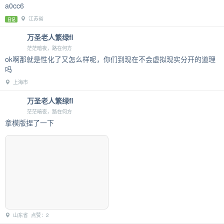
a0cc6
江苏省
日记
万圣老人繁绿fl
茫茫暗夜，路在何方
ok啊那就是性化了又怎么样呢，你们到现在不会虚拟现实分开的道理
吗
上海市
万圣老人繁绿fl
茫茫暗夜，路在何方
拿模版捏了一下
山东省 点赞：2