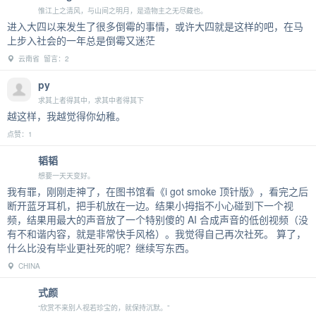
惟江上之清风，与山间之明月，是造物主之无尽藏也。
进入大四以来发生了很多倒霉的事情，或许大四就是这样的吧，在马
上步入社会的一年总是倒霉又迷茫
云南省 留言：2
py
求其上者得其中，求其中者得其下
越这样，我越觉得你幼稚。
点赞：1
韬韬
想要一天天变好。
我有罪，刚刚走神了，在图书馆看《i got smoke 顶针版》，看完之后
断开蓝牙耳机，把手机放在一边。结果小拇指不小心碰到下一个视
频，结果用最大的声音放了一个特别傻的 AI 合成声音的低创视频（没
有不和谐内容，就是非常快手风格）。我觉得自己再次社死。 算了，
什么比没有毕业更社死的呢？继续写东西。
CHINA
式颜
“欣赏不来别人视若珍宝的，就保持沉默。”