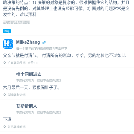
略决策的特点：1) 决策的对象是复杂的，很难把握住它的结构，并且
是没有先例的，对其处理上也没有经验可循。2) 面对的问题常常是突
发性的、难以预料
战略管理与业务流程管理
Blog
MilkeZhang
每一个童年的梦想都值得用青春去捍卫
父亲节就是付清节。 付清所有的账单，哈哈，男的地位也不过如此
广东省汕头市 点赞：2
挖个洞躺进去
不用假装努力，结局不会陪你演戏
六月最后一天，狠狠闹肚子了。
湖南省长沙市
艾斯折磨人
不用假装努力，结局不会陪你演戏
下班
江苏省南京市