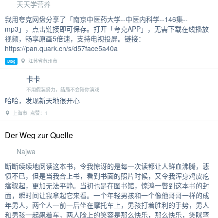
天天学营养
我用夸克网盘分享了「南京中医药大学--中医内科学--146集--
mp3」，点击链接即可保存。打开「夸克APP」，无需下载在线播放
视频，畅享原画5倍速，支持电视投屏。链接：
https://pan.quark.cn/s/d57face5a40a
江苏省苏州市
Blog
卡卡
不用假装努力，结局不会陪你演戏
哈哈，发现新天地很开心
上海市 点赞：1
Der Weg zur Quelle
Najwa
断断续续地阅读这本书，令我惊讶的是每一次读都让人鲜血沸腾，悲
愤不已，但是当我合上书，看到书面的照片时候，又令我浑身鸡皮疙
瘩骤起，更加无法平静。当初也是在图书馆，惊鸿一瞥到这本书的封
面，瞬时间让我拿起它来看。一个年轻男孩和一个像他哥哥一样的成
年男人，两个人一前一后坐在摩托车上，男孩打着胜利的手势，男人
和男孩一起飙着车，两人脸上的笑容是那么快乐，那么快乐，笑眯弯