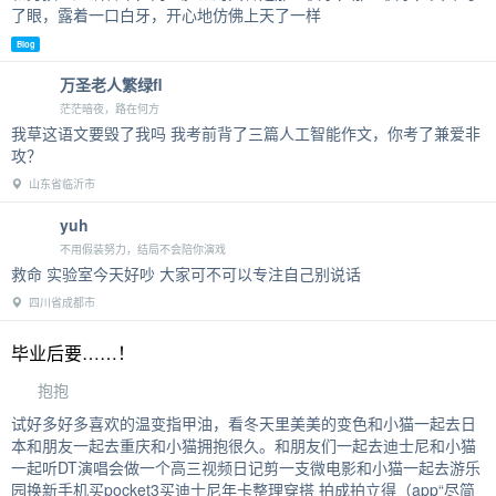
了眼，露着一口白牙，开心地仿佛上天了一样
Blog
万圣老人繁绿fl
茫茫暗夜，路在何方
我草这语文要毁了我吗 我考前背了三篇人工智能作文，你考了兼爱非
攻？
山东省临沂市
yuh
不用假装努力，结局不会陪你演戏
救命 实验室今天好吵 大家可不可以专注自己别说话
四川省成都市
毕业后要……！
抱抱
试好多好多喜欢的温变指甲油，看冬天里美美的变色和小猫一起去日
本和朋友一起去重庆和小猫拥抱很久。和朋友们一起去迪士尼和小猫
一起听DT演唱会做一个高三视频日记剪一支微电影和小猫一起去游乐
园换新手机买pocket3买迪士尼年卡整理穿搭 拍成拍立得（app“尽简