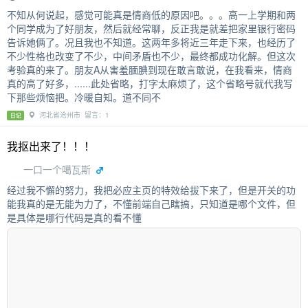
不知从何说起，感觉可能真是情商低的原因吧。。。高一上学期和两
个同学成为了好朋友，然后就经常聊，反正我是就差把家里银行密码
告诉她俩了。况且我也不知道。这两年多将近三年走下来，也经历了
不少性格也改变了不少，中间矛盾也不少，最终都成功化解。但这次
考验真的来了。朋友A从害羞腼腆到现在敢言敢说，在我看来，情商
真的高了好多，......此处省略，打字太麻烦了，这个省略号就代我写
下那些烦恼把。冷暖自知。道不同不
河北省沧州市 留言：1
日记
我抠出来了！！！
一口一个噶瓦斯
经过我不懈的努力，我把必应主页的特效给拔下来了，但是开关的功
能我真的是无能为力了，不懂前端自己瞎搞，只知道是哪个文件，但
是具体是哪行代码是真的看不懂