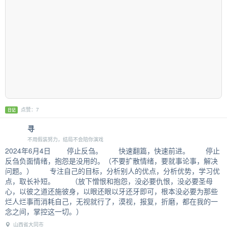
点赞：7
日记
寻
不用假装努力，结局不会陪你演戏
2024年6月4日 停止反刍。 快速翻篇，快速前进。 停止
反刍负面情绪，抱怨是没用的。（不要扩散情绪，要就事论事，解决
问题。） 专注自己的目标，分析别人的优点，分析优势，学习优
点，取长补短。 （放下憎恨和抱怨，没必要仇恨，没必要圣母
心，以彼之道还施彼身，以眼还眼以牙还牙即可，根本没必要为那些
烂人烂事而消耗自己，无视就行了，漠视，报复，折磨，都在我的一
念之间，掌控这一切。）
山西省大同市