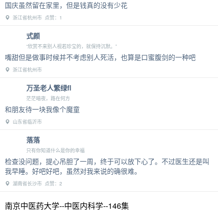
国庆虽然留在家里，但是钱真的没有少花
浙江省杭州市 点赞：1
式颜
“欣赏不来别人视若珍宝的，就保持沉默。”
嘴甜但是做事时候并不考虑别人死活，也算是口蜜腹剑的一种吧
浙江省杭州市
万圣老人繁绿fl
茫茫暗夜，路在何方
和朋友待一块我像个魔童
山东省临沂市
落落
只有你知道什么是你的幸福
检查没问题，提心吊胆了一周，终于可以放下心了。不过医生还是叫
我早睡。好吧好吧，虽然对我来说的确很难。
湖南省长沙市 点赞：2
南京中医药大学--中医内科学--146集