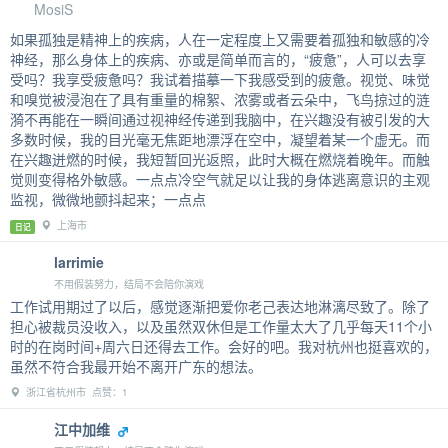
MosiS
如果孤独是精神上的疾病，人在一定程度上又需要着孤独和敏感的冷
神经，那么身体上的疾病、亦或是简单而言的，“疲惫”，人可以去享
受吗？我享受疲惫吗？我试着描摹一下我感受到的疲惫。视觉、味觉
和嗅觉被浸泡在了具有重量的棉絮、浓雾或者云朵中，飞鸟掠过的涟
漪不再能在一瞬间通过视神经传递到我脑中，在兴趣没有被引发的大
多数时候，我的目光毫无焦距地漂浮在空中，凝望着某一个虚无。而
在兴趣迸燃的时候，我短暂回光返照，此时大概在燃烧着晚年。而触
觉则变得格外敏感。一点点冷空气就足以让我的身体逃离意识的主观
监视，微微地颤抖起来；一点点
上海市
日记
larrimie
不用假装努力，结局不会陪你演戏
工作试用期过了以后，感觉逐渐把爱你老己表达地淋漓尽致了。除了
担心被裁员没收入，以及虽然双休但是工作量太大了几乎每天11个小
时的在岗时间+周六日还得去工作。会好的吧。我对杭州也挺喜欢的，
虽然不符合我最开始不离开广东的想法。
浙江省杭州市 点赞：1
江中加维