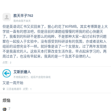
胜天半子762
我命由我不由天
但是英语词汇书又买回来了，狠心的花了80RMB。其实考博算是上大
学就一直有的想法吧，但是目前的课题组慢慢的将我的初心快磨灭
了。我看到的科研不是那么的纯粹，不是那种大家一起讨论科学问题
聚在一起投入于实验中，没有感受到科研该有的氛围，亦或者说和入
组前的设想完全不一样。就好像是谈了一个女朋友，过了两年发现她
不是我喜欢的人。这些天本打算改变生活作息，早点起床学习的，两
周过去了，也没有早起来，我真的是一个及其不自律的人。
点赞：2
艾斯折磨人
不用假装努力，结局不会陪你演戏
又是一周开始
江苏省南通市 点赞：1
烦恼
7