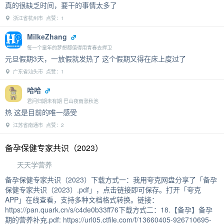
真的很缺乏时间，要干的事情太多了
浙江省杭州市 点赞：1
MilkeZhang
每一个童年的梦想都值得用青春去捍卫
元旦假期3天，一放假就发热了 这个假期又得在床上度过了
广东省汕头市 点赞：1
哈哈
君问归期未有期 巴山夜雨涨秋池
热 这是目前的唯一感受
江苏省南通市 点赞：2
备孕保健专家共识（2023）
天天学营养
备孕保健专家共识（2023）下载方式一：我用夸克网盘分享了「备孕
保健专家共识（2023）.pdf」，点击链接即可保存。打开「夸克
APP」在线查看，支持多种文档格式转换。链接：
https://pan.quark.cn/s/c4de0b33ff76下载方式二：18.【备孕】备孕
期的营养补充.pdf: https://url05.ctfile.com/f/13660405-926710695-