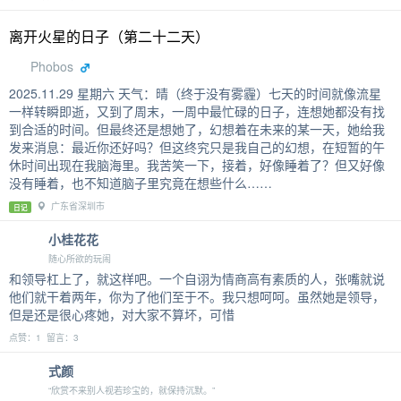
离开火星的日子（第二十二天）
Phobos
2025.11.29 星期六 天气：晴（终于没有雾霾）七天的时间就像流星
一样转瞬即逝，又到了周末，一周中最忙碌的日子，连想她都没有找
到合适的时间。但最终还是想她了，幻想着在未来的某一天，她给我
发来消息：最近你还好吗？但这终究只是我自己的幻想，在短暂的午
休时间出现在我脑海里。我苦笑一下，接着，好像睡着了？但又好像
没有睡着，也不知道脑子里究竟在想些什么……
广东省深圳市
日记
小桂花花
随心所欲的玩闹
和领导杠上了，就这样吧。一个自诩为情商高有素质的人，张嘴就说
他们就干着两年，你为了他们至于不。我只想呵呵。虽然她是领导，
但是还是很心疼她，对大家不算坏，可惜
点赞：1 留言：3
式颜
“欣赏不来别人视若珍宝的，就保持沉默。”