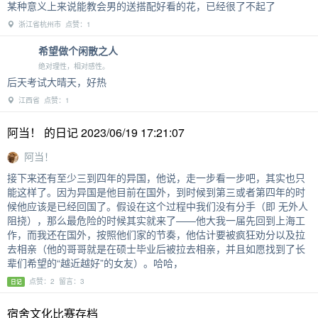
某种意义上来说能教会男的送搭配好看的花，已经很了不起了
浙江省杭州市 点赞：1
希望做个闲散之人
绝对理性，相对感性。
后天考试大晴天，好热
江西省 点赞：1
阿当！ 的日记 2023/06/19 17:21:07
阿当！
接下来还有至少三到四年的异国，他说，走一步看一步吧，其实也只
能这样了。因为异国是他目前在国外，到时候到第三或者第四年的时
候他应该是已经回国了。假设在这个过程中我们没有分手（即 无外人
阻挠），那么最危险的时候其实就来了——他大我一届先回到上海工
作，而我还在国外，按照他们家的节奏，他估计要被疯狂劝分以及拉
去相亲（他的哥哥就是在硕士毕业后被拉去相亲，并且如愿找到了长
辈们希望的“越近越好”的女友）。哈哈，
点赞：2 留言：3
日记
宿舍文化比赛存档