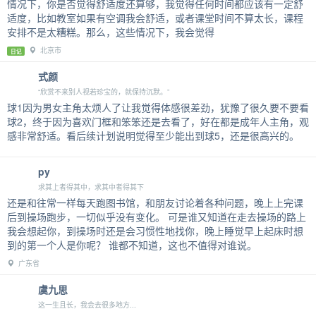
情况下，你是否觉得舒适度还算够，我觉得任何时间都应该有一定舒
适度，比如教室如果有空调我会舒适，或者课堂时间不算太长，课程
安排不是太糟糕。那么，这些情况下，我会觉得
北京市
日记
式颜
“欣赏不来别人视若珍宝的，就保持沉默。”
球1因为男女主角太烦人了让我觉得体感很差劲，犹豫了很久要不要看
球2，终于因为喜欢门框和笨笨还是去看了，好在都是成年人主角，观
感非常舒适。看后续计划说明觉得至少能出到球5，还是很高兴的。
py
求其上者得其中，求其中者得其下
还是和往常一样每天跑图书馆，和朋友讨论着各种问题，晚上上完课
后到操场跑步，一切似乎没有变化。 可是谁又知道在走去操场的路上
我会想起你，到操场时还是会习惯性地找你，晚上睡觉早上起床时想
到的第一个人是你呢？ 谁都不知道，这也不值得对谁说。
广东省
虞九思
这一生且长，我会去很多地方...