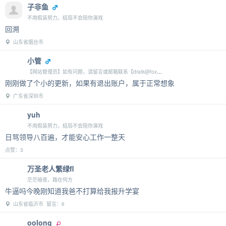
子非鱼
不用假装努力，结局不会陪你演戏
回溯
山东省烟台市
小管
【网站管理员】如有问题，请留言或邮箱联系【dratk@foxmail.com】
刚刚做了个小的更新，如果有退出账户，属于正常想象
广东省深圳市
yuh
不用假装努力，结局不会陪你演戏
日骂领导八百遍，才能安心工作一整天
点赞：3
万圣老人繁绿fl
茫茫暗夜，路在何方
牛逼吗今晚刚知道我爸不打算给我报升学宴
山东省临沂市 留言：6
oolong