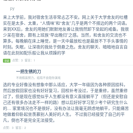
py
来上大学前，我对宿舍生活非常忐忑不安。网上关于大学舍友的吐槽
实在是太多、太重，“人情味”和“舍友”几乎是两个不搭边的两个词语。
来到XX后，舍友的用她们默默地友善让我悄然卸下垒起的戒备。我很
少呆在宿舍，颇有上班族“早出晚归”之感。当然，和舍友的交流也不
算多。每晚躺在床上睡觉，是一天中最放松也是最放不下手头事情的
时刻。失眠，让深夜的我处于倒悬之危。舍友的聊天、暗暗地自言自
语在此刻如配乐般让我从烦躁的学
点赞：3 留言：1
日记
一把生锈的刀
不用假装努力，结局不会陪你演戏
选的专业好像没有想象中那么适应，大学一年级因为各种原因挂科，
然后放假回家也没有好好复习，回校补考没过，于是重修，虽然重修
过了，但是现在感觉似乎人生都没有意义直接躺平了（但还是安慰自
己还有很多办法走不一样的路）想以后好好学习至少考个研究生什么
的… 家里境况也不是很好，没有办法让我毫无顾虑地躺平，只能痛苦
地做着仰卧起坐羡慕别人美好的人生。 不过我已经接受了自己的平
凡，倒也不是完全无法接受。
点赞：3 留言：2