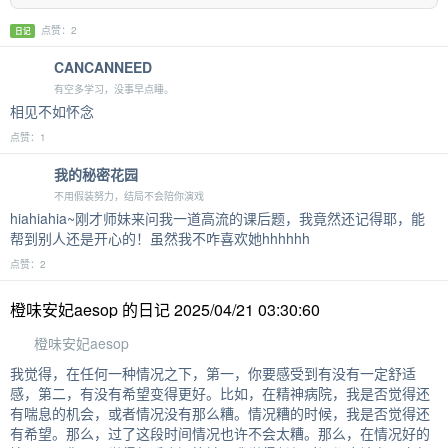
点赞：2
日记
CANCANNEED
有空多学习，没事早点睡。
相见不如怀念
点赞：1
我的秘密花园
不用假装努力，结局不会陪你演戏
hiahiahia~刚才师妹来问我一道高流的课后题，我竟然还记得耶，能
帮到别人还是开心的！虽然我不咋喜欢她hhhhhh
点赞：2
橙味安妃aesop 的日记 2025/04/21 03:30:60
橙味安妃aesop
我觉得，在任何一种情况之下，第一，你要感受到有没有一定舒适
感，第二，有没有希望变得更好。比如，在精神病院，我是否觉得还
有喘息的机会，或者情况没有那么糟。情况糟的时候，我是否觉得还
有希望。那么，过了这段时间情况也许不会太糟。那么，在情况好的