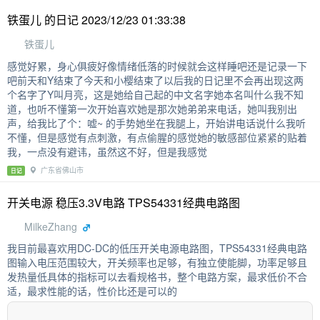
铁蛋儿 的日记 2023/12/23 01:33:38
铁蛋儿
感觉好累，身心俱疲好像情绪低落的时候就会这样睡吧还是记录一下
吧前天和Y结束了今天和小樱结束了以后我的日记里不会再出现这两
个名字了Y叫月亮，这是她给自己起的中文名字她本名叫什么我不知
道，也听不懂第一次开始喜欢她是那次她弟弟来电话，她叫我别出
声，给我比了个：嘘~ 的手势她坐在我腿上，开始讲电话说什么我听
不懂，但是感觉有点刺激，有点偷腥的感觉她的敏感部位紧紧的贴着
我，一点没有避讳，虽然这不好，但是我感觉
广东省佛山市
日记
开关电源 稳压3.3V电路 TPS54331经典电路图
MilkeZhang
我目前最喜欢用DC-DC的低压开关电源电路图，TPS54331经典电路
图输入电压范围较大，开关频率也足够，有独立使能脚，功率足够且
发热量低具体的指标可以去看规格书，整个电路方案，最求低价不合
适，最求性能的话，性价比还是可以的