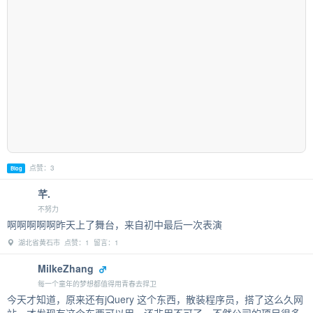
点赞：3
Blog
芊.
不努力
啊啊啊啊啊昨天上了舞台，来自初中最后一次表演
湖北省黄石市 点赞：1 留言：1
MilkeZhang
每一个童年的梦想都值得用青春去捍卫
今天才知道，原来还有jQuery 这个东西，散装程序员，搭了这么久网
站，才发现有这个东西可以用，还非用不可了，不然公司的项目很多