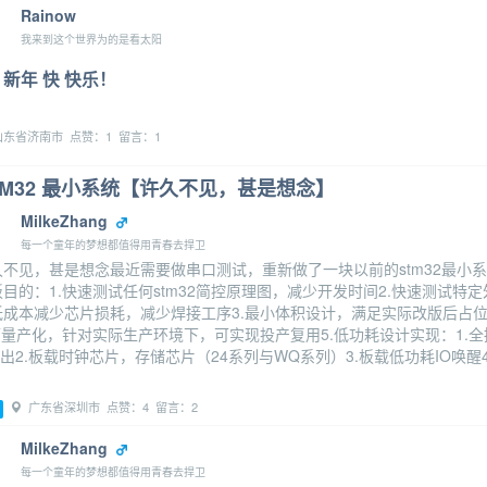
Rainow
我来到这个世界为的是看太阳
新年 快 快乐！
东省济南市 点赞：1 留言：1
TM32 最小系统【许久不见，甚是想念】
MilkeZhang
每一个童年的梦想都值得用青春去捍卫
久不见，甚是想念最近需要做串口测试，重新做了一块以前的stm32最小
目的：1.快速测试任何stm32简控原理图，减少开发时间2.快速测试特
低成本减少芯片损耗，减少焊接工序3.最小体积设计，满足实际改版后占
可量产化，针对实际生产环境下，可实现投产复用5.低功耗设计实现：1.全
出2.板载时钟芯片，存储芯片（24系列与WQ系列）3.板载低功耗IO唤醒4
广东省深圳市 点赞：4 留言：2
MilkeZhang
每一个童年的梦想都值得用青春去捍卫