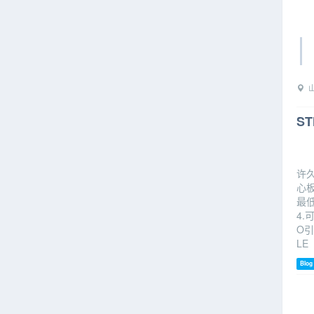
山
S
许
心板
最
4.
O引
LE
Blog