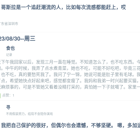
哥斯拉是一个追赶潮流的人，比如每次流感都能赶上，哎
东省深圳市
23/08/30--周三
食也
记录
天下午我回家以后，发现三月一直在睡觉。不知道怎么了，也不吃东西。
的。中午的时候，我弄了点水煮青菜，她也不吃，可能不好吃吧，毕竟三
，也不吃，真的要愁死我了。我问了宁一锦，她说可能是肚子里有毛球。
了点，希望她快点好起来吧，感觉都变瘦了。我妈和我弟一时兴起要买猫
厌麻烦事的，可是不管她又看着没精打采的，真怕她一下子就噶了。家里
点赞：1
寻
不用假装努力，结局不会陪你演戏
我把自己保护的很好，但偶尔也会遗憾，不够坚硬。 嗯，多加