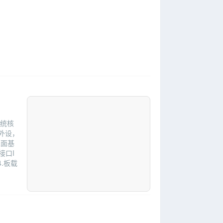
系统核
定外设，
位面基
接口I
.板载