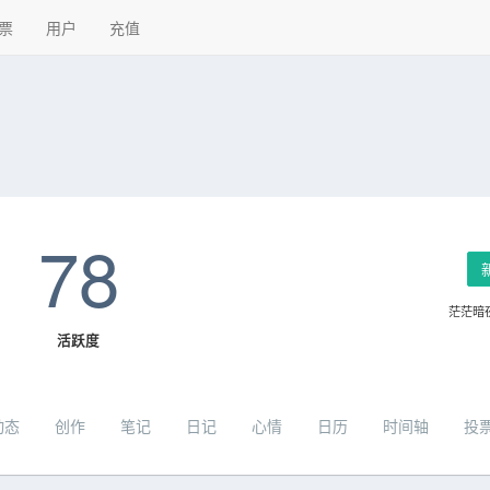
票
用户
充值
78
茫茫暗
活跃度
动态
创作
笔记
日记
心情
日历
时间轴
投