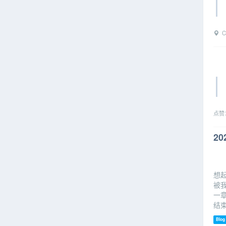
C
点赞
2
想
被
一
结
Blog