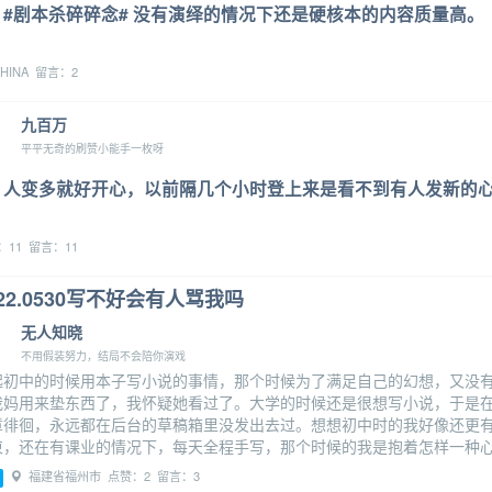
#剧本杀碎碎念# 没有演绎的情况下还是硬核本的内容质量高。
HINA 留言：2
九百万
平平无奇的刷赞小能手一枚呀
人变多就好开心，以前隔几个小时登上来是看不到有人发新的心
：11 留言：11
022.0530写不好会有人骂我吗
无人知晓
不用假装努力，结局不会陪你演戏
起初中的时候用本子写小说的事情，那个时候为了满足自己的幻想，又没
我妈用来垫东西了，我怀疑她看过了。大学的时候还是很想写小说，于是
章徘徊，永远都在后台的草稿箱里没发出去过。想想初中时的我好像还更
束，还在有课业的情况下，每天全程手写，那个时候的我是抱着怎样一种
福建省福州市 点赞：2 留言：3