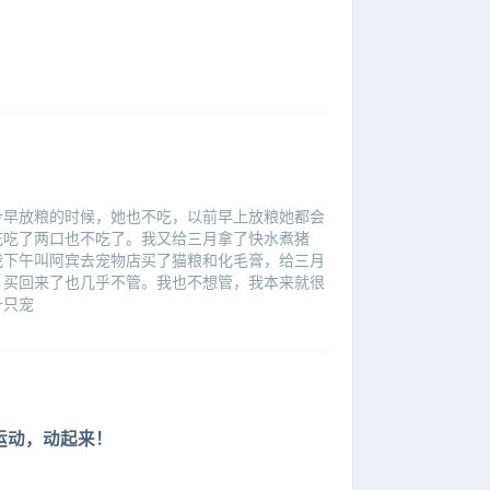
今早放粮的时候，她也不吃，以前早上放粮她都会
花吃了两口也不吃了。我又给三月拿了快水煮猪
我下午叫阿宾去宠物店买了猫粮和化毛膏，给三月
，买回来了也几乎不管。我也不想管，我本来就很
一只宠
运动，动起来！