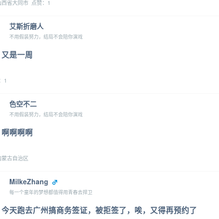
西省大同市 点赞：1
艾斯折磨人
不用假装努力，结局不会陪你演戏
又是一周
：1
色空不二
不用假装努力，结局不会陪你演戏
啊啊啊啊
蒙古自治区
MilkeZhang
每一个童年的梦想都值得用青春去捍卫
今天跑去广州搞商务签证，被拒签了，唉，又得再预约了