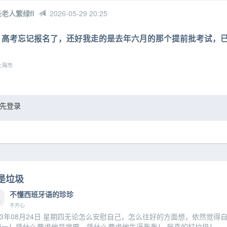
老人繁绿fl
2026-05-29 20:25
高考忘记报名了，还好我走的是去年六月的那个提前批考试，
海市
先登录
是垃圾
不懂西班牙语的珍珍
不开心
023年08月24日 星期四无论怎么安慰自己，怎么往好的方面想，依然觉
第一！凭什么要求他是学霸，凭什么要求他牛逼轰轰！ 我真的好垃圾！