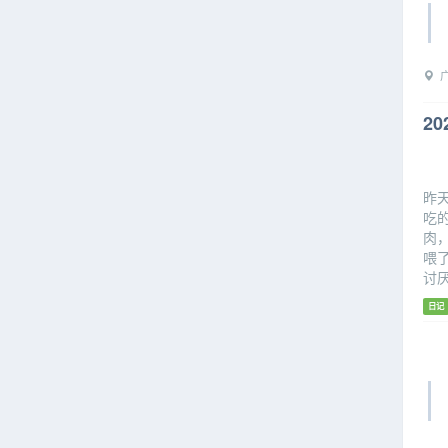
广
20
昨
吃
肉
喂
讨
日记