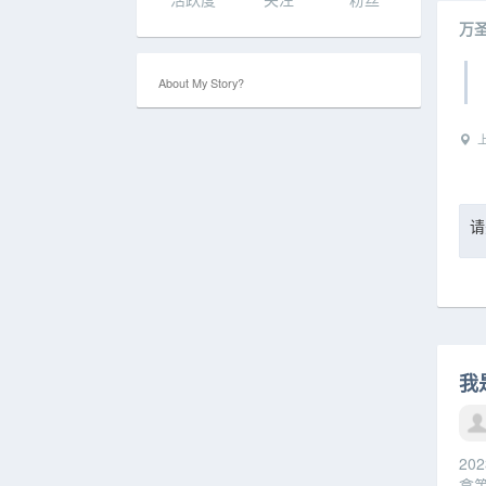
万圣
About My Story?
上
请
我
2
拿