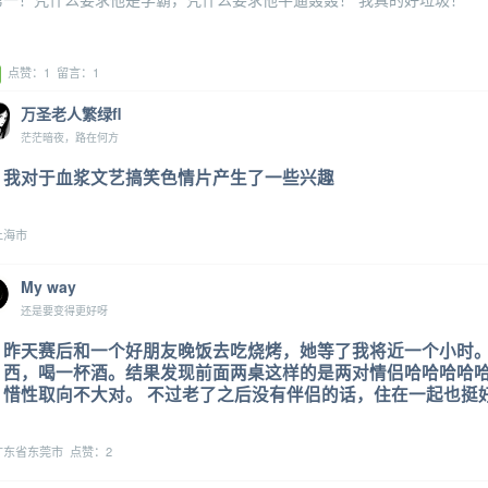
点赞：1 留言：1
万圣老人繁绿fl
茫茫暗夜，路在何方
我对于血浆文艺搞笑色情片产生了一些兴趣
上海市
My way
还是要变得更好呀
昨天赛后和一个好朋友晚饭去吃烧烤，她等了我将近一个小时
西，喝一杯酒。结果发现前面两桌这样的是两对情侣哈哈哈哈
惜性取向不大对。 不过老了之后没有伴侣的话，住在一起也挺
东省东莞市 点赞：2