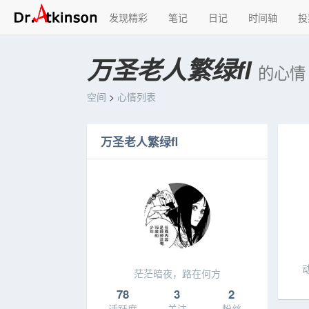
发现精彩
笔记
日记
时间轴
投
万圣老人繁绿fl
的心情
空间
>
心情列表
万圣老人繁绿fl
茫茫暗夜，路在何方
78
3
2
活跃度
关注
粉丝