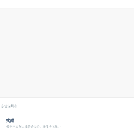
东省深圳市
式颜
“欣赏不来别人视若珍宝的，就保持沉默。”