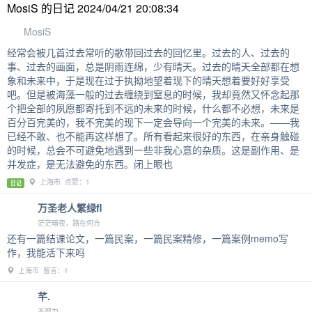
MosiS 的日记 2024/04/21 20:08:34
MosiS
经常会被几首过去常听的歌带回过去的回忆里。过去的人、过去的
事、过去的画面，总是阴雨连绵，少有晴天。过去的晴天全部都在想
象和未来中，于是现在过于执拗地望着现下的晴天想着要好好享受
吧。但是被海藻一般的过去缠绕到窒息的时候，我却竟然又怀念起那
个把全部的夙愿都寄托到不远的未来的时候，什么都不必想，未来是
百分百完美的，我不完美的现下一定会导向一个完美的未来。——我
已经不敢、也不能再这样想了。所有看起来很好的东西，在亲身触碰
的时候，总会不可避免地遇到一些非我心意的杂质。这是副作用、是
并发症，是无法避免的东西。闭上眼也
上海市 点赞：1
日记
万圣老人繁绿fl
茫茫暗夜，路在何方
还有一篇结课论文，一篇民案，一篇民案精修，一篇案例memo写
作，我能活下来吗
上海市 留言：1
芊.
不努力