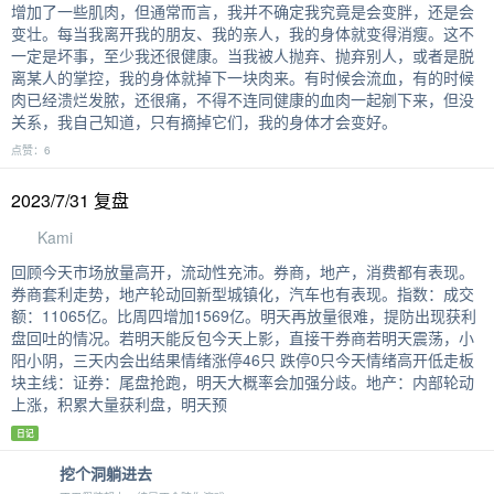
增加了一些肌肉，但通常而言，我并不确定我究竟是会变胖，还是会
变壮。每当我离开我的朋友、我的亲人，我的身体就变得消瘦。这不
一定是坏事，至少我还很健康。当我被人抛弃、抛弃别人，或者是脱
离某人的掌控，我的身体就掉下一块肉来。有时候会流血，有的时候
肉已经溃烂发脓，还很痛，不得不连同健康的血肉一起剜下来，但没
关系，我自己知道，只有摘掉它们，我的身体才会变好。
点赞：6
2023/7/31 复盘
Kami
回顾今天市场放量高开，流动性充沛。券商，地产，消费都有表现。
券商套利走势，地产轮动回新型城镇化，汽车也有表现。指数：成交
额：11065亿。比周四增加1569亿。明天再放量很难，提防出现获利
盘回吐的情况。若明天能反包今天上影，直接干券商若明天震荡，小
阳小阴，三天内会出结果情绪涨停46只 跌停0只今天情绪高开低走板
块主线：证券：尾盘抢跑，明天大概率会加强分歧。地产：内部轮动
上涨，积累大量获利盘，明天预
日记
挖个洞躺进去