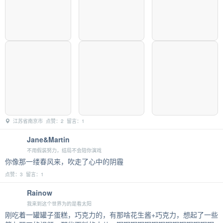
江苏省南京市 点赞：2 留言：1
Jane&Martin
不用假装努力，结局不会陪你演戏
你像那一缕春风来，吹走了心中的阴霾
点赞：3 留言：1
Rainow
我来到这个世界为的是看太阳
刚吃着一罐罐子蛋糕，巧克力的，有那啥花生酱+巧克力，想起了一些