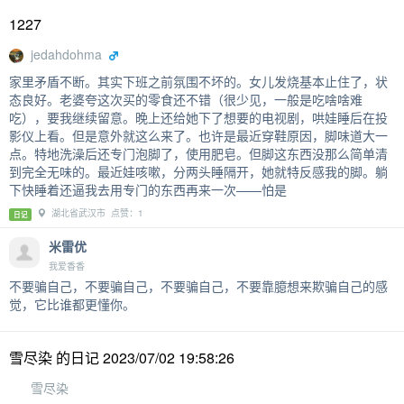
1227
jedahdohma
家里矛盾不断。其实下班之前氛围不坏的。女儿发烧基本止住了，状
态良好。老婆夸这次买的零食还不错（很少见，一般是吃啥啥难
吃），要我继续留意。晚上还给她下了想要的电视剧，哄娃睡后在投
影仪上看。但是意外就这么来了。也许是最近穿鞋原因，脚味道大一
点。特地洗澡后还专门泡脚了，使用肥皂。但脚这东西没那么简单清
到完全无味的。最近娃咳嗽，分两头睡隔开，她就特反感我的脚。躺
下快睡着还逼我去用专门的东西再来一次——怕是
湖北省武汉市 点赞：1
日记
米雷优
我爱香香
不要骗自己，不要骗自己，不要骗自己，不要靠臆想来欺骗自己的感
觉，它比谁都更懂你。
雪尽染 的日记 2023/07/02 19:58:26
雪尽染