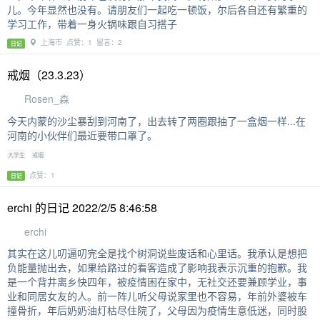
儿。今年显然也没有。请朋友们一起吃一顿饭，尔后各自还有繁重的
学习工作，带着一身火锅味跟自习搭子
上海市 点赞：1 留言：2
日记
戒烟（23.3.23）
Rosen_森
今天内蒙的沙尘暴刮到河南了，出去转了两圈跟抽了一盒烟一样...在
河南的小伙伴们最近要带口罩了。
大学生
戒烟
点赞：1
日记
erchi 的日记 2022/2/5 8:46:58
erchi
其实在这儿叨逼叨完全是找个树洞说些废话和心里话。我承认是想把
负能量抛出去，如果给路过的看客造成了影响我表示沉重的抱歉。我
是一个背井离乡快四年，被疫情困在家中，无社交还要兼顾学业，事
业和同居女友的人。前一阵儿听父母说家里也不容易，年前外婆被车
撞骨折，年后奶奶油灯枯尽住院了，父母因为疫情生意低迷，同时股