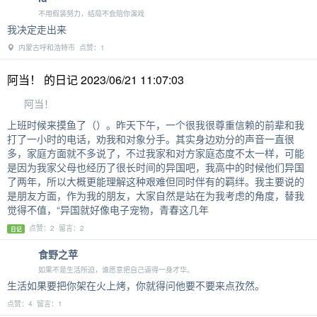
不用假装努力，结局不会陪你演戏
我决定走出来
内蒙古呼和浩特市 点赞：1
阿当！ 的日记 2023/06/21 11:07:03
阿当！
上班时候来摸鱼了（）。昨天下午，一个很我很尊重信赖的前辈和我
打了一小时的电话，劝我和对象分手。其实身边劝分的声音一直很
多，家庭方面就不多说了，不过我家和对方家庭态度不太一样，可能
是因为我家父母也经历了很长时间的异国吧，我高中的时候他们异国
了两年，所以大概更能理解这种艰难但同时伴有的羁绊。我主要说的
是朋友方面，作为我的朋友，大家自然是站在为我考虑的角度，替我
觉得不值，“异国就好像电子宠物，青春这几年
点赞：2 留言：2
日记
食野之苹
如果不是生活所迫，谁愿意把自己逼得一身才华。
生活如果要把你架在火上烤，你就得问他要不要来点孜然。
点赞：4 留言：1