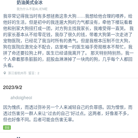
万圣老人繁绿fl
茫茫暗夜，路在何方
一觉醒来十一点
山东省临沂市
小猫煎饼
咪咪喵喵地跑来跑去
这两天都闲闲的，不知道该干点啥，想回家打星露谷（
江苏省苏州市 留言：2
奶油美式全冰
我为什么不是ALIEN呢
我非常记得我当时有多想拯救这条大狗……我想给他合理的喂养，给
他好的生活，但是初中的我连遛大狗的力气都没有，牵他下楼玩看着
他和别家大狗扭打成一团，对方狗主找我家长，我难受得一直哭。 我
的家长基本从不给零花钱，我存了很久的钱，带着大狗第一次走进了
宠物医院，已经花了我当时所有的勇气。但是我根本压制不住大狗，
狗在医院应激完全不配合，店里唯一的医生袖手旁观根本不帮忙，我
拼了命还要拉狗上秤，医生已经请我离开了。 那天特别特别热，我一
个人牵着那条脏脏的，屁股血淋淋掉了一块肉的狗，几乎每个人都回
头看。