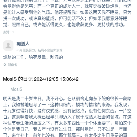
会觉得他是乞丐；而一个真正的成功人士，就算穿得破破烂烂，也还
是能让人感受到他的气场。他还提醒我：如果这两天我不睡觉，只为
拼一次成功，或许真的能成，但可能活不久；但如果我愿意好好睡
觉、照顾自己，或许能活得更久，也能收获更多、更持续的成功。
点赞：1
痴道人
不用假装努力，结局不会陪你演戏
烧脑的工作，脑壳发晕，刮混的
湖南省
MosiS 的日记 2024/12/05 15:06:42
MosiS
明天是我二十岁生日。我不开心。在从宿舍走向东下院的很长一段路
上，我短暂地思考了一下这种纠结的、模糊的情绪的来源。我发现，
十九岁过得好快，没有仪式感、没有记忆点，没有任何东西。一片空
白。这意味着我大概已经半只脚迈入了属于成熟人社会的领域，在这
种快节奏生活的重压之下，有太多东西比一个个体重要了，哪怕这个
个体是我自己。我去年也没有过生日。那时觉得，只不过是一年而
已，来年补上。前年也没有。那年我高三。有太多比生日重要的事