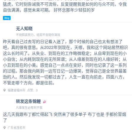
猛虎，它时刻告诫我不可流俗，反复提醒我是如何的与众不同，令我
自信满满，感觉未来可期。 好怀念那年少轻狂的岁
Blog
无人知晓
不用假装努力，结局不会陪你演戏
昨天看自己过去写的日记看入迷了，那个时候的自己也太有想法了
吧，真的很有意思。从2022年到现在，天哪，我和这个网站居然相识
这么长时间了。从失业、到现在的工作略微稳定；从自卑到现在的小
小自信；从内耗到现在的无所屌谓；从人缘差到现在的人缘好转；从
小丑到现在的小美。感觉自己一点点在变好，同时也记录了这一系列
的过程。那会我内耗到一边写日记一边爆哭，觉得自己是全世界最差
劲的人。然后我发现一切都过去了，人生一直在向前走，四面八方，
不管走哪个方向，都是往前。
福建省福州市 点赞：3
转发这条锦鲤
凡事发生必有利于我
这几天我跟布丁都忙得起飞 突然来了很多单子 布丁也是 手都抡冒烟
了
广东省茂名市