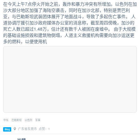
在今天上午7点停火开始之前，轰炸和暴力冲突有所增加。以色列在加
沙大部分地区加强了海陆空袭击，同时在加沙北部，特别是贾巴利
亚，与巴勒斯坦武装团体展开了地面战斗，导致了多起伤亡事件。 人
道协调厅援引加沙政府媒体办公室的消息称，截至周四傍晚，加沙的
死亡人数已超过1.48万，估计还有数千人被困在废墟中。 由于大规模
的基础设施损毁和建筑物倒塌，人道主义救援机构需要向加沙运送更
多的燃料，以便使用机
中东
巴勒斯坦
以色列
军事
广东省东莞市 点赞：1
Blog