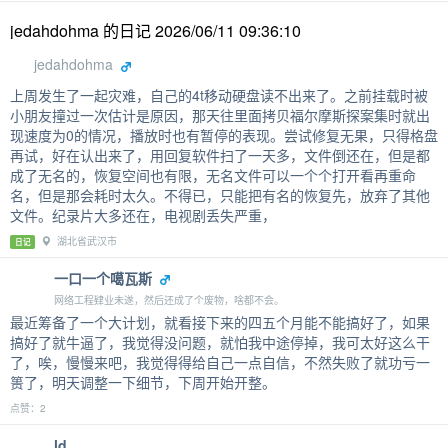
jedahdohma 的日记 2026/06/11 09:36:10
jedahdohma
上周发生了一起灾难，自己的4t移动硬盘读不出来了。之前挂载时被
小朋友撞过一次估计是原因，那天往里面拷贝福尔摩斯探案集时就出
现速度为0的情况，播放时也有暂停的表现。尝试修复无果，只得格盘
再试，好在认出来了，用回复软件扫了一天多，文件倒还在，但是都
成了无名的，恢复空间也有限，无名文件可以一个个打开看再重命
名，但是那会耗时太久。不得已，只能把有名的恢复先，放弃了其他
文件。纪录片大多还在，电视剧丢失严重，
湖北省武汉市
日记
一口一个噶瓦斯
网络工程肄业未遂，然后还成了个废物，啥都不会。
最近筹备了一个大计划，就看接下来的四五个月能不能搞好了，如果
搞好了就牛逼了，我觉得没问题，就怕我中途停掉，我可太好这么干
了，唉，慢慢来吧，我觉得得给自己一点自信，不然失败了就功亏一
篑了，明天调整一下细节，下周开始开整。
点赞：2
ld