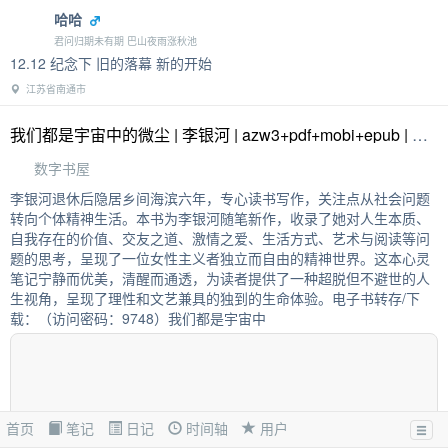
羽毛
这几天本来想写日记的 但是由于太繁忙 就没时间写。我上了这个学后
每天感觉都过的很充足 同时我姐生下宝宝了 有点像孩子他爸 有点丑
但是丑的可爱 然后每天晚上。。。哎 有点折磨我 好累 好困 宝宝的哭
声。。。有点让我难以深入睡 但是他不哭的时候还是挺可爱的 小手
握住我的手指头 两三天的时间 感觉我发生的事情好多，星期一手机店
找了我，原因是老板发话了，他之前不知道我认识他老板的不知道同
一天还是第二
日记
哈哈
君问归期未有期 巴山夜雨涨秋池
12.12 纪念下 旧的落幕 新的开始
江苏省南通市
我们都是宇宙中的微尘 | 李银河 | azw3+pdf+mobi+epub | 数字书屋
数字书屋
李银河退休后隐居乡间海滨六年，专心读书写作，关注点从社会问题
首页
笔记
日记
时间轴
用户
转向个体精神生活。本书为李银河随笔新作，收录了她对人生本质、