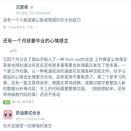
现在都没影的事情，打算在4月20前，花100h搞这件事情，就算最后
没有什么成果，也不怨我了，毕竟花了100h，不在意结果了。新启动
一个技能，无悔100，只要我在21天内花了100h干一件事情，哪怕失
败了，我也没什么自责和懊悔。---------------------------
重庆市 点赞：1
日记
万圣老人繁绿fl
茫茫暗夜，路在何方
太好笑了我以为家里还有那种英文报纸结果我姐把家里收拾得干干净
净我又去买了专门的包装纸
山东省 点赞：1
沉思者
你们创造了你们所知的世界
没有一个人能逃避心象或情感的巨大创造力
江苏省南京市 点赞：1
还有一个月就要毕业的心情感言
yuh
又四个月过去了我似乎陷入了一种 burn out的状态 工作算是尘埃落定