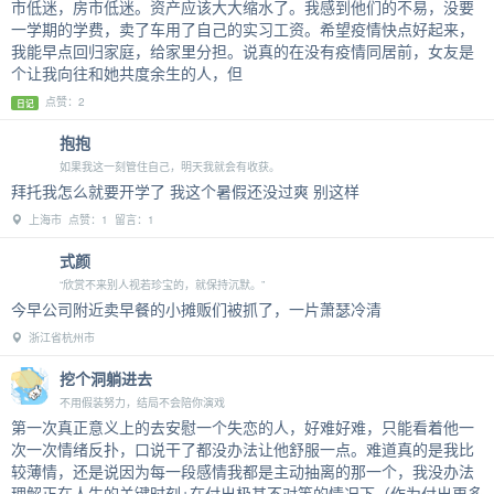
市低迷，房市低迷。资产应该大大缩水了。我感到他们的不易，没要
一学期的学费，卖了车用了自己的实习工资。希望疫情快点好起来，
我能早点回归家庭，给家里分担。说真的在没有疫情同居前，女友是
个让我向往和她共度余生的人，但
点赞：2
日记
抱抱
如果我这一刻管住自己，明天我就会有收获。
拜托我怎么就要开学了 我这个暑假还没过爽 别这样
上海市 点赞：1 留言：1
式颜
“欣赏不来别人视若珍宝的，就保持沉默。”
今早公司附近卖早餐的小摊贩们被抓了，一片萧瑟冷清
浙江省杭州市
挖个洞躺进去
不用假装努力，结局不会陪你演戏
第一次真正意义上的去安慰一个失恋的人，好难好难，只能看着他一
次一次情绪反扑，口说干了都没办法让他舒服一点。难道真的是我比
较薄情，还是说因为每一段感情我都是主动抽离的那一个，我没办法
理解正在人生的关键时刻+在付出极其不对等的情况下（作为付出更多