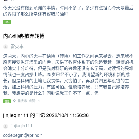
今天又没有做到承诺的事情，时间不多了，多少有点担心今天是最后
的界限了那么所幸还有容错加油吧
日记
内心纠结-放弃转博
雷火丰
这两天，内心的天平在读博（转博）和工作之间晃来晃去，想来我不
愿再接受象牙塔里的内卷，厌倦了教育体系下的你追我赶。转博的机
会确实十分难得，但是我对科研的兴趣还没有玄学高，对读博的畏难
情绪也一度占据上峰。25岁已经不小了，我渴望新的环境和新的成
长，但是科研的土壤让我畏惧。又穷怕了，再忍受四五年没钱的生
活，加上科研的压力，有些可怕。谁能培养我，只有我自己能培养
我，我想要的是什么？问卦说我工作不了一点，但
重庆市 点赞：1
日记
jinjieqin111 的日记 2022/10/4 11:56:36
jinjieqin111
codebegin@(princ "