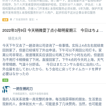
针对个人开发人员，写的软件被白嫖。想了解一下，是否需要开发一套授权保护
的程序，为个人开发者提供时间戳保护校验。实现针对个人保护。评估点：1.本
授权服务必须免费，方便入门开发者2.本授权服务必须长期，5年为期，保护开发
者开发有效性3.本授权服务针对个人用户，起步阶段不这对企事业单位服务
广东省深圳市 留言：4
投票
2022年3月9日 今天稍微耍了点小聪明星期三 今日はちょっとズルしちゃった 水曜日
镜花水月
今天下午又去了一趟咨询公司咨询了一些事情。实际上4点左右就结束
回到家了，但是已经填写了外出申请，下午可以不用回公司打卡。家
离公司非常近，按道理其实应该回公司再工作2个小时左右的，但是因
为不用打卡稍微偷了下闲，直接回家了。下午4点的今天的上海，天气
非常晴朗、气温十分舒适。 今日はまたコンサル会社に出向いた。
外出届を出しておいたから、もう会社に戻ってタイムカードを押す
必要はなかったの
日记
一把生锈的刀
不用假装努力，结局不会陪你演戏
我的人际关系就像一具完整的身体，每当我获得新的朋友、生活里出
现新的人，身体就长大一点，可能是多了几块赘肉，当然，也可能是