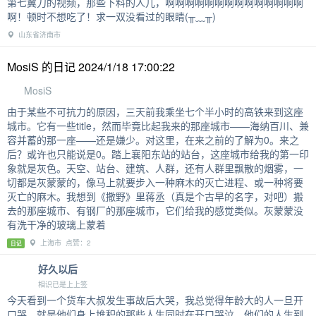
第七翼刀的视频，那些下料的人儿，啊啊啊啊啊啊啊啊啊啊啊啊啊啊
啊！顿时不想吃了！求一双没看过的眼睛(╥﹏╥)
山东省济南市
MosiS 的日记 2024/1/18 17:00:22
MosiS
由于某些不可抗力的原因，三天前我乘坐七个半小时的高铁来到这座
城市。它有一些title，然而毕竟比起我来的那座城市——海纳百川、兼
容并蓄的那一座——还是嫌少。对这里，在来之前的了解为0。来之
后？或许也只能说是0。踏上襄阳东站的站台，这座城市给我的第一印
象就是灰色。天空、站台、建筑、人群，还有人群里飘散的烟雾，一
切都是灰蒙蒙的，像马上就要步入一种麻木的灭亡进程、或一种将要
灭亡的麻木。我想到《撒野》里蒋丞（真是个古早的名字，对吧）搬
去的那座城市、有钢厂的那座城市，它们给我的感觉类似。灰蒙蒙没
有洗干净的玻璃上蒙着
上海市 点赞：2
日记
好久以后
相识已是上上签
今天看到一个货车大叔发生事故后大哭，我总觉得年龄大的人一旦开
口哭，就是他们身上堆积的那些人生同时在开口哭泣。他们的人生到