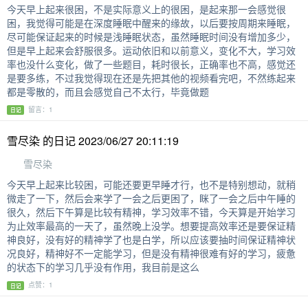
今天早上起来很困，不是实际意义上的很困，是起来那一会感觉很
困，我觉得可能是在深度睡眠中醒来的缘故，以后要按周期来睡眠，
尽可能保证起来的时候是浅睡眠状态，虽然睡眠时间没有增加多少，
但是早上起来会舒服很多。运动依旧和以前意义，变化不大，学习效
率也没什么变化，做了一些题目，耗时很长，正确率也不高，感觉还
是要多练，不过我觉得现在还是先把其他的视频看完吧，不然练起来
都是零散的，而且会感觉自己不太行，毕竟做题
留言：1
日记
雪尽染 的日记 2023/06/27 20:11:19
雪尽染
今天早上起来比较困，可能还要更早睡才行，也不是特别想动，就稍
微走了一下，然后会来学了一会之后更困了，眯了一会之后中午睡的
很久，然后下午算是比较有精神，学习效率不错，今天算是开始学习
为止效率最高的一天了，虽然晚上没学。想要提高效率还是要保证精
神良好，没有好的精神学了也是白学，所以应该要抽时间保证精神状
况良好，精神好不一定能学习，但是没有精神很难有好的学习，疲惫
的状态下的学习几乎没有作用，我目前是这么
点赞：1
日记