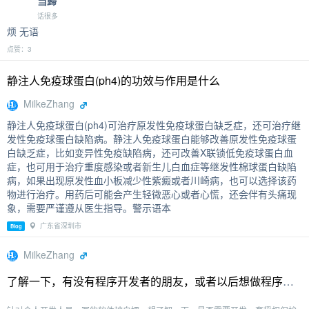
当歸
话很多
烦 无语
点赞：3
静注人免疫球蛋白(ph4)的功效与作用是什么
MilkeZhang
静注人免疫球蛋白(ph4)可治疗原发性免疫球蛋白缺乏症，还可治疗继
发性免疫球蛋白缺陷病。静注人免疫球蛋白能够改善原发性免疫球蛋
白缺乏症，比如变异性免疫缺陷病，还可改善X联锁低免疫球蛋白血
症，也可用于治疗重度感染或者新生儿白血症等继发性棉球蛋白缺陷
病，如果出现原发性血小板减少性紫癜或者川崎病，也可以选择该药
物进行治疗。用药后可能会产生轻微恶心或者心慌，还会伴有头痛现
象，需要严谨遵从医生指导。警示语本
广东省深圳市
Blog
MilkeZhang
了解一下，有没有程序开发者的朋友，或者以后想做程序开发的，针对个人开发的软件保护，有什么好的办法。 比方说你是个人开发者，接了个活，被白嫖了，没有授权保护，无法拿回尾款。