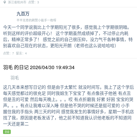
盲审也顺利通过但其实还有很多事需要去处理最近发生了很多事，一
个是工作的事。以一种龟速前进的速度在处理各种流程文件，似乎以
拖延的心情去处理更为合适，这样就用不着焦虑了。第二个是学习的
事，还有一篇文章待返修；两篇文章待成稿，成稿过程中更要加入新
的数据分析等内容；手上的代码需要整理交接。（刚刚想起来，还有
带师妹跑代码的事）迟迟不肯动
四川省成都市
日记
奶油美式全冰
我为什么不是ALIEN呢
允许且接受一切事情的发生
浙江省杭州市 点赞：3
九百万
平平无奇的刷赞小能手一枚呀
今天一个同学说我比上个学期阳光了很多，感觉我上个学期很阴暗。
听到这样的评价超级开心！ 这个学期虽然成绩掉了，不过停止内耗
后，精神正常多了！ 感觉之前的自己很压抑，没力气干各种事情，特
别喜欢自己现在的状态，更阳光开朗（老师也这么说哈哈哈）
点赞：7 留言：4
羽毛 的日记 2026/04/30 19:49:34