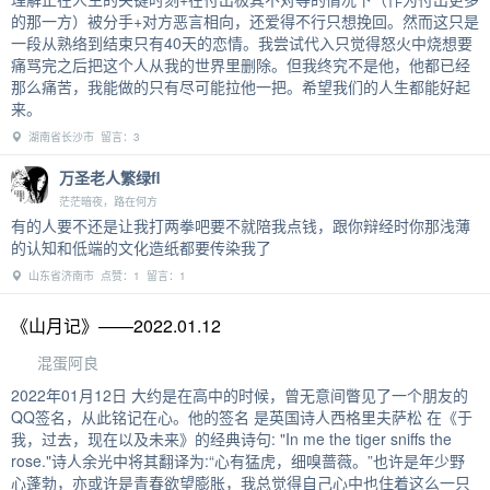
的那一方）被分手+对方恶言相向，还爱得不行只想挽回。然而这只是
一段从熟络到结束只有40天的恋情。我尝试代入只觉得怒火中烧想要
痛骂完之后把这个人从我的世界里删除。但我终究不是他，他都已经
那么痛苦，我能做的只有尽可能拉他一把。希望我们的人生都能好起
来。
湖南省长沙市 留言：3
万圣老人繁绿fl
茫茫暗夜，路在何方
有的人要不还是让我打两拳吧要不就陪我点钱，跟你辩经时你那浅薄
的认知和低端的文化造纸都要传染我了
山东省济南市 点赞：1 留言：1
《山月记》——2022.01.12
混蛋阿良
2022年01月12日 大约是在高中的时候，曾无意间瞥见了一个朋友的
QQ签名，从此铭记在心。他的签名 是英国诗人西格里夫萨松 在《于
我，过去，现在以及未来》的经典诗句: "In me the tiger sniffs the
rose."诗人余光中将其翻译为:“心有猛虎，细嗅蔷薇。”也许是年少野
心蓬勃，亦或许是青春欲望膨胀，我总觉得自己心中也住着这么一只