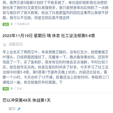
用，居然又是S我都计划好了不联系她了，单位组织观影我也没想到
她也来了她的社交直觉比我强很多，我只是把身体向后倾斜了一点她
就与我拉开了很大距离，给出了比我更猛烈的回应这果然让我很不舒
服，我可以不见她，但是见到后我不想这样
广东省佛山市
日记
2023年11月19日 星期日 晴 休息 社工证法规第5-8章
贞妮日记
早上出去买了两把艾叶，本来想做艾糍的，没有红豆沙，就想着做艾
叶馒头，已经把面团揉好了，先醒发一下，晚点看效果如何。还到市
场逛了一下，买了鱼和虾，周末有空的时候会买点海鲜，平时比较少
买，就在超市买点肉。休息在家的时间多了好多，今天学习了社工证
法规中的第5-8章，第5章第1节是昨天晚上听的，内容还比较长，需
要一个小时，今天也听了12节课，趁着还没上班有时间，争取把三门
课程过一遍，有空就做历年的真题。下
广东省
日记
巴以冲突第49天·休战第1天
姚华