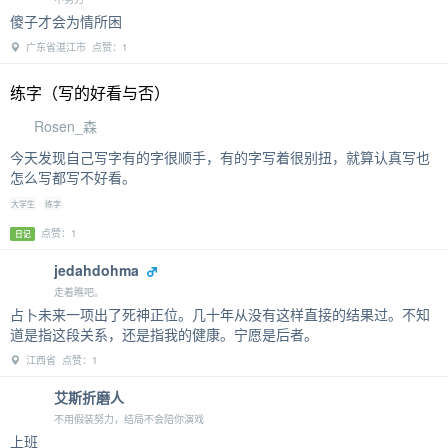
傻子才会为情所困
广东省湛江市 点赞：1
练字（写的好看与否）
Rosen_森
今天发现自己写字有的字很顺手，有的字写着很别扭，就算认真写也
怎么写都写不好看。
大学生
练字
点赞：1
日记
jedahdohma
走着瞧吧。
占卜未来一项出了死神正位。几十年从没有这样直接的结果过。不知
道是指这段关系，还是指我的健康。宁愿是后者。
江西省 点赞：1
艾斯折磨人
不用假装努力，结局不会陪你演戏
上班