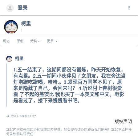
登录
柯里
！
动态
原创
分类
更多
柯里
1.五一结束了，这期间都没有锻炼，昨天开始恢复，
有点累。2.五一期间小伙伴见了女朋友，我在旁边当
灯泡蹭吃蹭喝，哈哈.。3.发现百万同学不见了，原
来是隐藏了自己，会回来吗？ 4.听说村上春树很爱
看 了不起的盖茨比 我也买了一本英文和中文。电影
是看过了，接下来慢慢看书吧。
2022/5/9 8:37:37
版权声明
本站内容均来自网络转载或网友提供，如有侵权请及时联系我们删除！本站不承担任
何争议和法律责任！