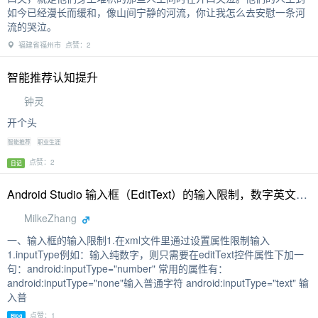
如今已经漫长而缓和，像山间宁静的河流，你让我怎么去安慰一条河
流的哭泣。
福建省福州市 点赞：2
智能推荐认知提升
钟灵
开个头
智能推荐
职业生涯
点赞：2
日记
Android Studio 输入框（EditText）的输入限制，数字英文邮箱
MilkeZhang
一、输入框的输入限制1.在xml文件里通过设置属性限制输入
1.inputType例如：输入纯数字，则只需要在editText控件属性下加一
句：android:inputType="number" 常用的属性有：
android:inputType="none"输入普通字符 android:inputType="text" 输
入普
点赞：1
Blog