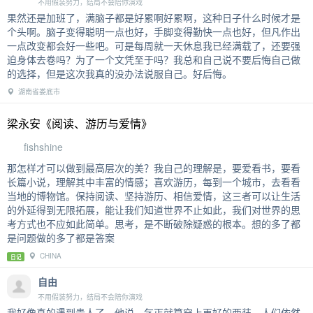
不用假装努力，结局不会陪你演戏
果然还是加班了，满脑子都是好累啊好累啊，这种日子什么时候才是
个头啊。脑子变得聪明一点也好，手脚变得勤快一点也好，但凡作出
一点改变都会好一些吧。可是每周就一天休息我已经满载了，还要强
迫身体去卷吗？为了一个文凭至于吗？我总和自己说不要后悔自己做
的选择，但是这次我真的没办法说服自己。好后悔。
湖南省娄底市
梁永安《阅读、游历与爱情》
fishshine
那怎样才可以做到最高层次的美？我自己的理解是，要爱看书，要看
长篇小说，理解其中丰富的情感；喜欢游历，每到一个城市，去看看
当地的博物馆。保持阅读、坚持游历、相信爱情，这三者可以让生活
的外延得到无限拓展，能让我们知道世界不止如此，我们对世界的思
考方式也不应如此简单。思考，是不断破除疑惑的根本。想的多了都
是问题做的多了都是答案
CHINA
日记
自由
不用假装努力，结局不会陪你演戏
我好像真的遇到贵人了。他说，乞丐就算穿上再好的西装，人们依然