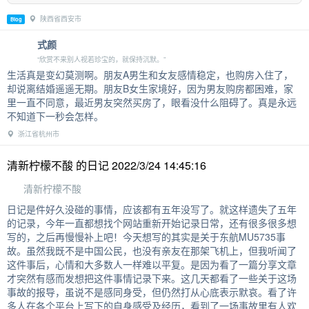
陕西省西安市
Blog
式颜
“欣赏不来别人视若珍宝的，就保持沉默。”
生活真是变幻莫测啊。朋友A男生和女友感情稳定，也购房入住了，
却说离结婚遥遥无期。朋友B女生家境好，因为男友购房都困难，家
里一直不同意，最近男友突然买房了，眼看没什么阻碍了。真是永远
不知道下一秒会怎样。
浙江省杭州市
清新柠檬不酸 的日记 2022/3/24 14:45:16
清新柠檬不酸
日记是件好久没碰的事情，应该都有五年没写了。就这样遗失了五年
的记录，今年一直都想找个网站重新开始记录日常，还有很多很多想
写的，之后再慢慢补上吧！今天想写的其实是关于东航MU5735事
故。虽然我既不是中国公民，也没有亲友在那架飞机上，但我听闻了
这件事后，心情和大多数人一样难以平复。是因为看了一篇分享文章
才突然有感而发想把这件事情记录下来。这几天都看了一些关于这场
事故的报导，虽说不是感同身受，但仍然打从心底表示默哀。看了许
多人在各个平台上写下的自身感受及经历，看到了一场事故里有人欢