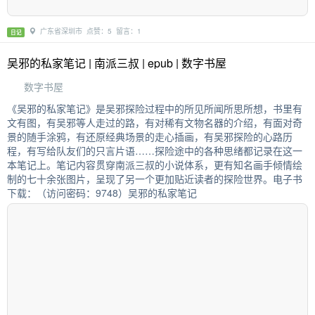
广东省深圳市 点赞：5 留言：1
日记
吴邪的私家笔记 | 南派三叔 | epub | 数字书屋
数字书屋
《吴邪的私家笔记》是吴邪探险过程中的所见所闻所思所想，书里有
文有图，有吴邪等人走过的路，有对稀有文物名器的介绍，有面对奇
景的随手涂鸦，有还原经典场景的走心插画，有吴邪探险的心路历
程，有写给队友们的只言片语……探险途中的各种思绪都记录在这一
本笔记上。笔记内容贯穿南派三叔的小说体系，更有知名画手倾情绘
制的七十余张图片，呈现了另一个更加贴近读者的探险世界。电子书
下载：（访问密码：9748）吴邪的私家笔记