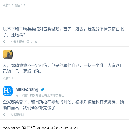
点赞：3 留言：2
.
.
玩不了和平精英类的射击类游戏，首先一进去，我就分不清东南西北
了。还吃鸡？
山西省太原市 留言：5
.
.
人，你骗他他不一定相信，但是他骗他自己，一抹一个准。人喜欢自
己骗自己，逻辑自洽。
点赞：1
MilkeZhang
每一个童年的梦想都值得用青春去捍卫
全家都感冒了，和哥斯拉在视频的时候，被她知道我也在流鼻涕，她
顺口而出，我们全家都完蛋了
广东省深圳市
co2ming 的日记 2024/04/05 18:34:27