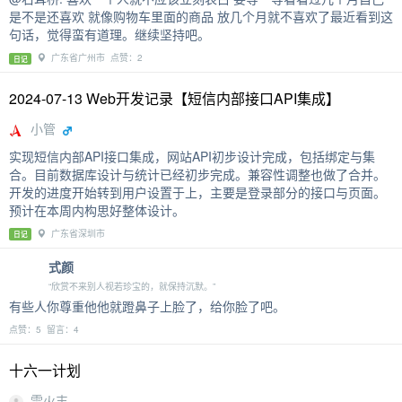
是不是还喜欢 就像购物车里面的商品 放几个月就不喜欢了最近看到这
句话，觉得蛮有道理。继续坚持吧。
广东省广州市 点赞：2
日记
2024-07-13 Web开发记录【短信内部接口API集成】
小管
实现短信内部API接口集成，网站API初步设计完成，包括绑定与集
合。目前数据库设计与统计已经初步完成。兼容性调整也做了合并。
开发的进度开始转到用户设置于上，主要是登录部分的接口与页面。
预计在本周内构思好整体设计。
广东省深圳市
日记
式颜
“欣赏不来别人视若珍宝的，就保持沉默。”
有些人你尊重他他就蹬鼻子上脸了，给你脸了吧。
点赞：5 留言：4
十六一计划
雷火丰