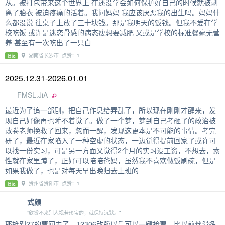
从。被打包带来这个世界上 在还没学会如何保护好自己的时候就被剥
离了胎衣 被迫疼痛的活着。我问妈妈 我应该厌恶我的出生吗。妈妈什
么都没说 往桌子上放了三十块钱。那是我明天的饭钱。但我不爱在学
校吃饭 或许是迷恋骨感的病态瘦想要减肥 又或是学校的标准餐毫无营
养 甚至有一次吃出了一只白
湖南省长沙市 点赞：1
日记
2025.12.31-2026.01.01
FMSL.JiA
最近为了追一部剧，把自己作息给弄乱了，所以现在刚刚才醒来，发
现自己好像再也睡不着觉了。做了一个梦，梦到自己考砸了的政治被
改卷老师挽救了回来，忽而一醒，发现这更本是不可能的事情。考完
研了，最近在家陷入了一种空虚的状态，一边觉得提前回家了或许可
以找一份实习，可是另一方面又觉得2个月的实习没工资，不想去，索
性就在家里蹲了，正好可以陪陪爸妈，虽然我不喜欢做饭刷碗，但是
如果我做了，也是对每天早出晚归去上班的
贵州省贵阳市 点赞：1
日记
式颜
“欣赏不来别人视若珍宝的，就保持沉默。”
耶抢到27的票回去了。12306改版以后可以一键抢票，比以前丝滑多