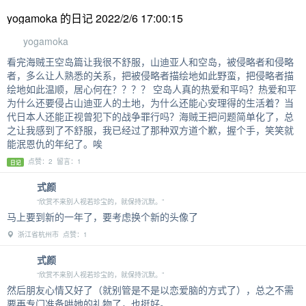
yogamoka 的日记 2022/2/6 17:00:15
yogamoka
看完海贼王空岛篇让我很不舒服，山迪亚人和空岛，被侵略者和侵略
者，多么让人熟悉的关系，把被侵略者描绘地如此野蛮，把侵略者描
绘地如此温顺，居心何在？？？？ 空岛人真的热爱和平吗？热爱和平
为什么还要侵占山迪亚人的土地，为什么还能心安理得的生活着？当
代日本人还能正视曾犯下的战争罪行吗？海贼王把问题简单化了，总
之让我感到了不舒服，我已经过了那种双方道个歉，握个手，笑笑就
能泯恩仇的年纪了。唉
点赞：2 留言：1
日记
式颜
“欣赏不来别人视若珍宝的，就保持沉默。”
马上要到新的一年了，要考虑换个新的头像了
浙江省杭州市 点赞：1
式颜
“欣赏不来别人视若珍宝的，就保持沉默。”
然后朋友心情又好了（就别管是不是以恋爱脑的方式了），总之不需
要再专门准备哄她的礼物了，也挺好。