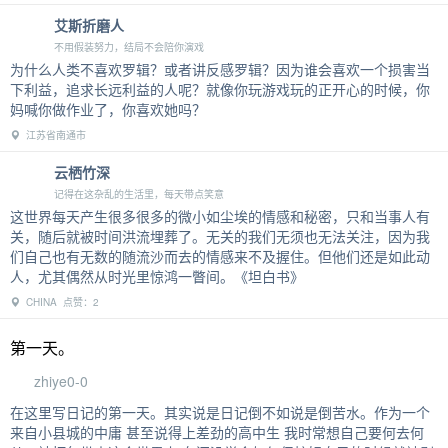
艾斯折磨人
不用假装努力，结局不会陪你演戏
为什么人类不喜欢罗辑？或者讲反感罗辑？因为谁会喜欢一个损害当
下利益，追求长远利益的人呢？就像你玩游戏玩的正开心的时候，你
妈喊你做作业了，你喜欢她吗？
江苏省南通市
云栖竹深
记得在这杂乱的生活里，每天带点笑意
这世界每天产生很多很多的微小如尘埃的情感和秘密，只和当事人有
关，随后就被时间洪流埋葬了。无关的我们无须也无法关注，因为我
们自己也有无数的随流沙而去的情感来不及握住。但他们还是如此动
人，尤其偶然从时光里惊鸿一瞥间。《坦白书》
CHINA 点赞：2
第一天。
zhiye0-0
在这里写日记的第一天。其实说是日记倒不如说是倒苦水。作为一个
来自小县城的中庸 甚至说得上差劲的高中生 我时常想自己要何去何