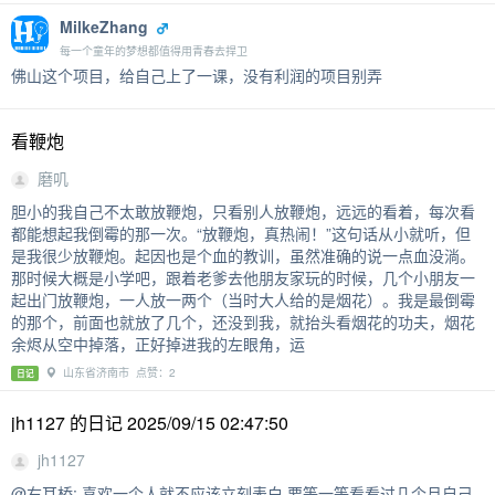
MilkeZhang
每一个童年的梦想都值得用青春去捍卫
佛山这个项目，给自己上了一课，没有利润的项目别弄
看鞭炮
磨叽
胆小的我自己不太敢放鞭炮，只看别人放鞭炮，远远的看着，每次看
都能想起我倒霉的那一次。“放鞭炮，真热闹！”这句话从小就听，但
是我很少放鞭炮。起因也是个血的教训，虽然准确的说一点血没淌。
那时候大概是小学吧，跟着老爹去他朋友家玩的时候，几个小朋友一
起出门放鞭炮，一人放一两个（当时大人给的是烟花）。我是最倒霉
的那个，前面也就放了几个，还没到我，就抬头看烟花的功夫，烟花
余烬从空中掉落，正好掉进我的左眼角，运
山东省济南市 点赞：2
日记
jh1127 的日记 2025/09/15 02:47:50
jh1127
@右耳桥: 喜欢一个人就不应该立刻表白 要等一等看看过几个月自己