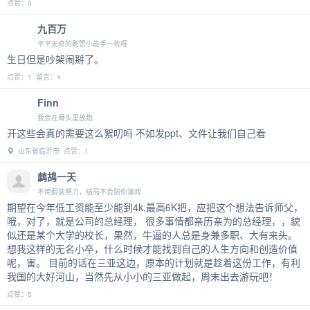
点赞：3
九百万
平平无奇的刷赞小能手一枚呀
生日但是吵架闹掰了。
点赞：1 留言：4
Finn
我会在骨头里放炮
开这些会真的需要这么絮叨吗 不如发ppt、文件让我们自己看
山东省临沂市 点赞：1
鹧鸪一天
不用假装努力，结局不会陪你演戏
期望在今年低工资能至少能到4k,最高6K把，应把这个想法告诉师父，
哦，对了，就是公司的总经理， 很多事情都亲历亲为的总经理，，貌
似还是某个大学的校长，果然，牛逼的人总是身兼多职、大有来头。
想我这样的无名小卒，什么时候才能找到自己的人生方向和创造价值
呢，害。 目前的话在三亚这边，原本的计划就是趁着这份工作，有利
我国的大好河山，当然先从小小的三亚做起，周末出去游玩吧！
点赞：5