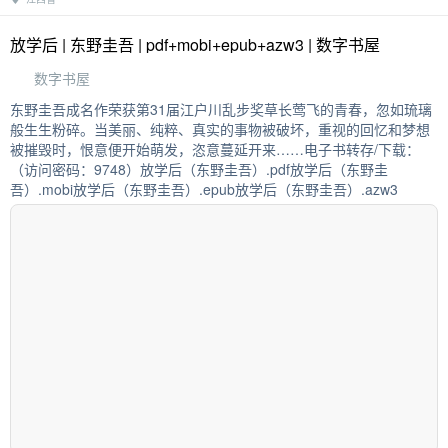
放学后 | 东野圭吾 | pdf+mobi+epub+azw3 | 数字书屋
数字书屋
东野圭吾成名作荣获第31届江户川乱步奖草长莺飞的青春，忽如琉璃
般生生粉碎。当美丽、纯粹、真实的事物被破坏，重视的回忆和梦想
被摧毁时，恨意便开始萌发，恣意蔓延开来……电子书转存/下载：
（访问密码：9748）放学后（东野圭吾）.pdf放学后（东野圭
吾）.mobi放学后（东野圭吾）.epub放学后（东野圭吾）.azw3