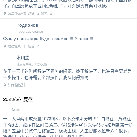
了。而且感觉放车区间更精细了，好歹是真有票可以抢。
浙江省杭州市 点赞：2 留言：2
Родионов
Работаем братья!
Сука у нас завтра будет экзамен!!!! Ужасно!!!
福建省漳州市 留言：3
木川之
退而论书策，以舒其愤
花了一天半的时间解决了奥创的问题，终于解决了，也许只需要最后
一步操作，也许需要全部操作，我从何得知呢
江西省南昌市
2023/5/7 复盘
Kami
一、大盘两市成交量10739亿，略不及预期分时图：白线在上黄线在
下K线图：继续在区间震荡二、情绪涨停40只跌停5只情绪周期第一阶
段周五盘中分歧午后修复三、板块主线：人工智能地位新方向很多，
等待四、个股手中持仓：中长线：紫光国微