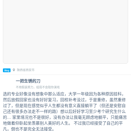
陕西省西安市
Blog
一把生锈的刀
不用假装努力，结局不会陪你演戏
选的专业好像没有想象中那么适应，大学一年级因为各种原因挂科，
然后放假回家也没有好好复习，回校补考没过，于是重修，虽然重修
过了，但是现在感觉似乎人生都没有意义直接躺平了（但还是安慰自
己还有很多办法走不一样的路）想以后好好学习至少考个研究生什么
的… 家里境况也不是很好，没有办法让我毫无顾虑地躺平，只能痛苦
地做着仰卧起坐羡慕别人美好的人生。 不过我已经接受了自己的平
凡，倒也不是完全无法接受。