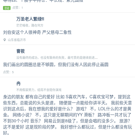
点赞：1
日记
万圣老人繁绿fl
茫茫暗夜，路在何方
刘伯安这个人很神奇 严父慈母二象性
山东省临沂市
曹筱
没有最终的成功，也没有致命的失败，最可贵的是继续前进的勇气。
我们画出的圆圈总是不够圆，但我们没有人因此停止画圆
点赞：5
冉
不用假装努力，结局不会陪你演戏
身边的朋友 都有自己的爱好 比如 S喜欢汽车，C喜欢宝可梦，提到这
些东西，总能说的头头是道， 随便提一点能给你讲半天。 我前些天意
识到这点后，我在想我的爱好是什么？ 游戏？ 不，LOL什么的才是黄
金。 网络小说？ 不，这只是无聊期间的YY 滑板？ 路冲板一共才玩了
不到30个小时 音乐？ 网易云到是8级了，但是会唱的没多少。 旅游？
这不是爱好 这是现阶段的梦。 我好想什么都玩过，但是什么都没有玩
好。