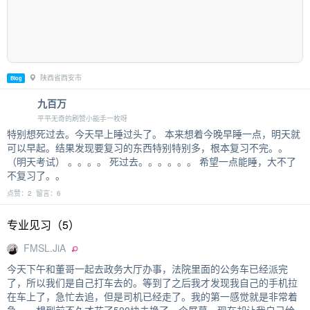
陕西省西安市
Blog
九百万
平平无奇的刷赞小能手一枚呀
特别想死过去。今天早上睡过头了。 本来想着今晚早睡一点，明天就
可以早起。结果发现要复习的东西特别特别多，根本复习不完。。
（明天考试） 。。。。 死过去。。。。。。 希望一点能睡，大不了
不复习了。。
点赞：2 留言：6
专业见习（5）
FMSL.JiA
今天下午和董哥一起去政务大厅办事，法院里面的公务车已经派完
了，所以我们是自己打车去的。等到了之后我才发现我自己的手机拉
在车上了，急忙去追，但是司机已经走了。我的第一感觉就是非常着