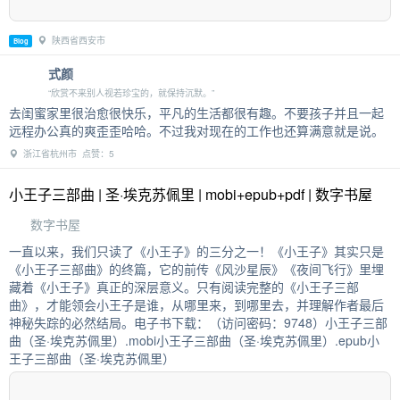
陕西省西安市
Blog
式颜
“欣赏不来别人视若珍宝的，就保持沉默。”
去闺蜜家里很治愈很快乐，平凡的生活都很有趣。不要孩子并且一起
远程办公真的爽歪歪哈哈。不过我对现在的工作也还算满意就是说。
浙江省杭州市 点赞：5
小王子三部曲 | 圣·埃克苏佩里 | mobi+epub+pdf | 数字书屋
数字书屋
一直以来，我们只读了《小王子》的三分之一！《小王子》其实只是
《小王子三部曲》的终篇，它的前传《风沙星辰》《夜间飞行》里埋
藏着《小王子》真正的深层意义。只有阅读完整的《小王子三部
曲》，才能领会小王子是谁，从哪里来，到哪里去，并理解作者最后
神秘失踪的必然结局。电子书下载：（访问密码：9748）小王子三部
曲（圣·埃克苏佩里）.mobi小王子三部曲（圣·埃克苏佩里）.epub小
王子三部曲（圣·埃克苏佩里）