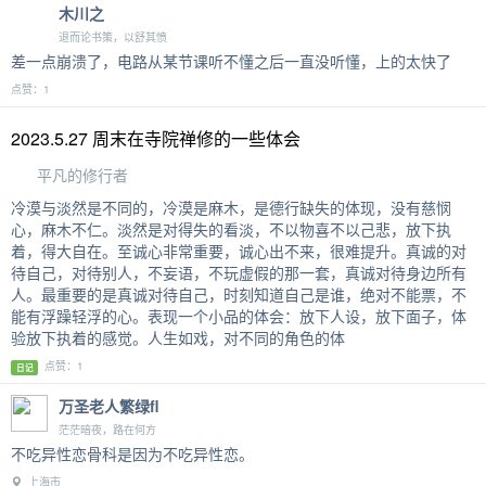
木川之
退而论书策，以舒其愤
差一点崩溃了，电路从某节课听不懂之后一直没听懂，上的太快了
点赞：1
2023.5.27 周末在寺院禅修的一些体会
平凡的修行者
冷漠与淡然是不同的，冷漠是麻木，是德行缺失的体现，没有慈悯
心，麻木不仁。淡然是对得失的看淡，不以物喜不以己悲，放下执
着，得大自在。至诚心非常重要，诚心出不来，很难提升。真诚的对
待自己，对待别人，不妄语，不玩虚假的那一套，真诚对待身边所有
人。最重要的是真诚对待自己，时刻知道自己是谁，绝对不能票，不
能有浮躁轻浮的心。表现一个小品的体会：放下人设，放下面子，体
验放下执着的感觉。人生如戏，对不同的角色的体
点赞：1
日记
万圣老人繁绿fl
茫茫暗夜，路在何方
不吃异性恋骨科是因为不吃异性恋。
上海市