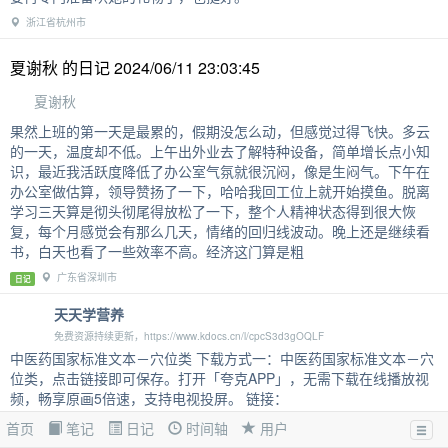
浙江省杭州市
夏谢秋 的日记 2024/06/11 23:03:45
夏谢秋
果然上班的第一天是最累的，假期没怎么动，但感觉过得飞快。多云
的一天，温度却不低。上午出外业去了解特种设备，简单增长点小知
识，最近我活跃度降低了办公室气氛就很沉闷，像是生闷气。下午在
办公室做估算，领导赞扬了一下，哈哈我回工位上就开始摸鱼。脱离
学习三天算是彻头彻尾得放松了一下，整个人精神状态得到很大恢
复，每个月感觉会有那么几天，情绪的回归线波动。晚上还是继续看
书，白天也看了一些效率不高。经济这门算是粗
广东省深圳市
日记
天天学营养
免费资源持续更新，https://www.kdocs.cn/l/cpcS3d3gOQLF
中医药国家标准文本－穴位类 下载方式一：中医药国家标准文本－穴
位类，点击链接即可保存。打开「夸克APP」，无需下载在线播放视
频，畅享原画5倍速，支持电视投屏。 链接：
https://pan.quark.cn/s/ef0ffd9dd08d 下载方式二：《耳穴名称与定
首页
笔记
日记
时间轴
用户
位》.pdf: https://url05.ctfile.com/f/13660405-1424757508-d864ac?