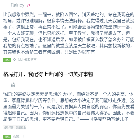
Rainey
比我想象中强烈，一醒来，就陷入回忆，铺天盖地的。站在我现在的
视角，或许很难理解，很多事情无法解释。我觉得过几天我自己就没
事了，这很正常，再正常不过了。可能会去博物馆和教堂游玩一番，
一个人去好无聊，但也只能这样。至于教堂，我很早就想去了，但
是，包括我现在，也不知道后果，如果被传福音入教了怎么办？可能
我想的有点极端了。这里的教堂应该是天主教吧，其实想找新教的，
其实我也不清楚二者有何区别，只是因为以前有
湖北省孝感市
日记
格局打开，我配得上世间的一切美好事物
蕴
“成功的最终决定因素是思想的'大小'，而绝对不是一个人的身高、体
重、家庭背景和学历等条件。思想的大小决定了我们能够走多远。这
里面最为关键的一点，就是我们要摒弃人类自贬的弱点，你首先要看
得起你自己。因为，你们远比想象中的自己要伟大得多。因此，不要
局限于自己的思想，更不要看轻自己。” ——《洛克菲勒写给儿子
格局打开，我配得上
点赞：1
日记