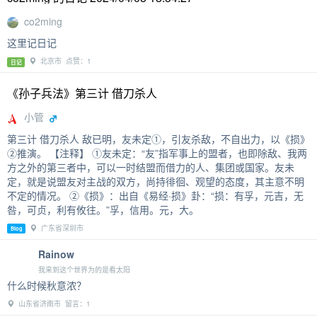
co2ming
这里记日记
北京市 点赞：1
日记
《孙子兵法》第三计 借刀杀人
小管
第三计 借刀杀人 敌已明，友未定①，引友杀敌，不自出力，以《损》
②推演。 【注释】 ①友未定：“友”指军事上的盟者，也即除敌、我两
方之外的第三者中，可以一时结盟而借力的人、集团或国家。友未
定，就是说盟友对主战的双方，尚持徘徊、观望的态度，其主意不明
不定的情况。 ②《损》：出自《易经·损》卦：“损：有孚，元吉，无
咎，可贞，利有攸往。”孚，信用。元，大。
广东省深圳市
Blog
Rainow
我来到这个世界为的是看太阳
什么时候秋意浓？
山东省济南市 留言：1