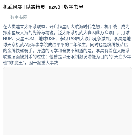
机武风暴 | 骷髅精灵 | azw3 | 数字书屋
数字书屋
在人类建立太阳系联盟，开启恒星际大航海时代之初，机甲战士成为
探索星辰大海的先锋与精锐，泛太阳系机武大赛因此万众瞩目，月球
NUP、火星ROM、地球USE、泰坦TAS四大联邦竞争激烈。李昊是地
球天京机武A级军事学院成绩平平的二年级生，同时也是缤纷披萨店
的金牌快递骑手。身边的同学和舍友不知道的是，李昊有着在太阳系
联盟层面被封杀的过往：他曾是以无限制激发潜能为目的的“天启少年
班”的“魔王”，因一起重大事故