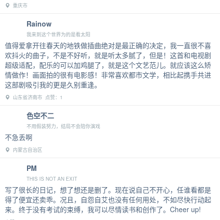
重庆市
Rainow
我来到这个世界为的是看太阳
值得爱拿开往春天的地铁做插曲绝对是最正确的决定，我一直很不喜
欢抖火的曲子，不是不好听，就是听太多腻了，但是！这首和电视剧
超级适配，配乐的可以加鸡腿了，就是这个文艺范儿。就应该这么矫
情做作！画面拍的很有电影感！非常喜欢都市文学，相比起携手共进
这部剧吸引我的更是久别重逢。
山东省济南市 点赞：1
色空不二
不用假装努力，结局不会陪你演戏
不急丢啊
内蒙古自治区
PM
THIS IS NOT AN EXIT
写了很长的日记，想了想还是删了。现在说自己不开心，任谁看都是
得了便宜还卖乖。况且，自怨自艾也没有任何用处，不如尽快行动起
来。终于没有考试的束缚，我可以尽情读书和创作了。Cheer up!