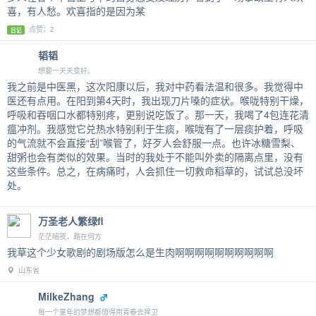
喜，有人愁。欢喜指的是因为某
点赞：2
日记
韬韬
想要一天天变好。
我之前是中医黑，这次阳康以后，我对中药看法温和很多。我觉得中
医还有点用。在阳到第4天时，我出现刀片嗓的症状。喉咙特别干燥，
呼吸和吞咽口水都特别疼，更别说吃饭了。那一天，我喝了4包连花清
瘟冲剂。我感觉它兑热水特别利于生痰，喉咙有了一层痰护着，呼吸
的气流就不会直接“刮”喉管了，好歹人会舒服一点。也许冰糖雪梨、
甜粥也会有类似的效果。当时的我处于不能叫外卖的隔离点里，没有
这些条件。总之，在病痛时，人会抓住一切救命稻草的，试试总没坏
处。
万圣老人繁绿fl
茫茫暗夜，路在何方
我草这个少女歌剧的剧场版怎么是生肉啊啊啊啊啊啊啊啊啊啊
山东省
MilkeZhang
每一个童年的梦想都值得用青春去捍卫