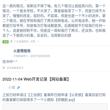
这一周的情况，哥斯拉不得了咯。有几个情况让我挺高兴的。第一个
情况，一个是去学校，不大哭了，算是偷偷哭了一下，但是已经不大
哭了，慢慢的改变，挺好的。不容易，但是也是一个不小的进步。第
二个情况，她在学校和我打了两次视频电话，公共电话亭，她一开始
都是打给爷爷，但是每次打电话都是哭。后面她就不打给我们任何一
个人，说是她控制不住，但是这一周和我打了两次，还没哭。也和我
说了一下她高兴的事。妥妥的，当哥斯拉的朋
广东省揭阳市 点赞：1
日记
火星情报局
不用假装努力，结局不会陪你演戏
找书中^-^
河北省秦皇岛市
2022-11-04 Web开发记录【网站备案】
小管
之前已经申请过【工信部】备案昨日刚申请【公安部】备案目前已知
的备案都已经取得多了一个小图标【骄傲脸.jpg】