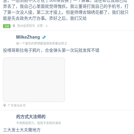
急，一想到前不久才花了500块去换了一个屏幕，现在却让我自己给
弄丢了，我自己心里面就觉得愧疚。我让董哥打我自己的手机号，打
了第一次没人接，第二次才接上。但是师傅去锦绣花都了，我们就只
能是先去政务大厅办事。弄好之后，我们又给
贵州省贵阳市 点赞：3
日记
MilkeZhang
每一个童年的梦想都值得用青春去捍卫
投喂哥斯拉电子鸦片，合金弹头第一次玩就发挥不错
广东省汕头市
的方式大法师的
不用假装努力，结局不会陪你演戏
三大发士大夫撒地方