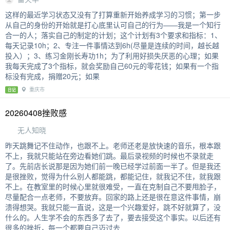
这样的最近学习状态又没有了打算重新开始养成学习的习惯；第一步
从自己的身份的开始就是打心底里认可自己的行为——我是一个知行
合一的人；落实自己的制定的计划；这个计划有3个要求和指标：1、
每天记录10h；2、专注一件事情达到6h(尽量是连续的时间，越长越
投入）；3、练习金刚长寿功1h；为了利用好损失厌恶的心理；如果
我每天完成了3个指标，就会奖励自己60元的零花钱；如果有一个指
标没有完成，捐赠20元；如果
重庆市
日记
20260408挫败感
无人知晓
昨天跳舞记不住动作，也跟不上。老师还老是放快速的音乐，根本跟
不上，我就只能站在旁边看她们跳。最后录视频的时候也不录就走
了。先前店长说那是因为她们前一晚已经学过前面一半了。但是我还
是很挫败，觉得为什么别人都能跳，都能记住，就我记不住，就我跟
不上。在教室里的时候心里就很难受，一直在克制自己不要甩脸子，
尽量配合一点老师，不要放弃。回家的路上还是很在意这件事情，崩
溃得想哭。我就只能一直说，这是一个兴趣爱好，跳不好就算了，没
什么的。人生学不会的东西多了去了，要去接受这个事实。以后还有
很多的挫折，每一个都要自己迈过去