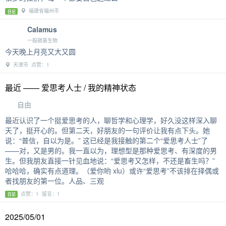
福建省福州市
日记
Calamus
一般碳基生物
今天晚上月亮又大又圆
天津市 点赞：1
最近 —— 爱思考人士 / 我的精神状态
自由
最近认识了一个挺爱思考的人，聊哲学和心理学，好久没这样深入聊
天了，挺开心的。但第二天，好朋友的一句评价让我有点下头。她
说：“普信，自以为是。” 这已经是我接触的第二个“爱思考人士”了
——对，又是男的。我一直以为，理想型是那种爱思考、有深度的男
生。但我朋友直接一针见血地说：“爱思考又怎样，不还是畜生吗？”
哈哈哈，确实有点道理。（爱你哟 xlu）或许“爱思考”不该排在择偶或
者找朋友的第一位。人品、三观
点赞：1 留言：1
日记
2025/05/01