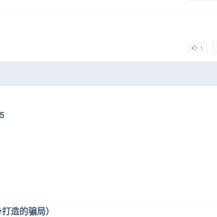
1
5
身打造的骗局）