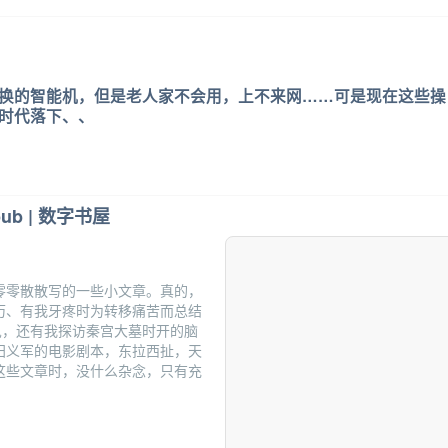
换的智能机，但是老人家不会用，上不来网……可是现在这些操
时代落下、、
pub | 数字书屋
零零散散写的一些小文章。真的，
历、有我牙疼时为转移痛苦而总结
见，还有我探访秦宫大墓时开的脑
归义军的电影剧本，东拉西扯，天
这些文章时，没什么杂念，只有充