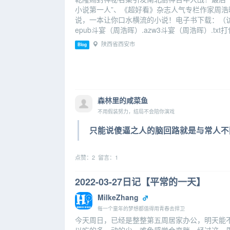
小说第一人”、《超好看》杂志人气专栏作家周
说，一本让你口水横流的小说！电子书下载：（访问
epub斗宴（周浩晖）.azw3斗宴（周浩晖）.txt
陕西省西安市
Blog
森林里的咸菜鱼
不用假装努力，结局不会陪你演戏
只能说傻逼之人的脑回路就是与常人不
点赞：2 留言：1
2022-03-27日记【平常的一天】
MilkeZhang
每一个童年的梦想都值得用青春去捍卫
今天周日，已经是整整第五周居家办公，明天能