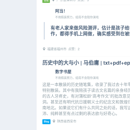
日记
阿当！
不用假装努力，结局不会陪你演戏
有老人家来做风险测评，估计是孩子给
作，都得手机上网做，确实感受到在被
福建省福州市 点赞：2
历史中的大与小 | 马伯庸 | txt+pdf+e
数字书屋
不用假装努力，结局不会陪你演戏
这是一本散装的历史随笔集，收录了我过去十年
特别散装。其中有我陪孩子读古文名篇的亲身经
的古人牙疼史，有对蒲松龄“高考作文”的批改意
洞。甚至还有明代抗日援朝义士的纪念文和敦煌
南地北。如果说它们有什么共同之处的话，我写
沛、纯粹甚至有点过剩的表达欲与好奇心。
陕西省西安市
Blog