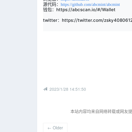
源代码：
https://github.com/abcmint/abcmint
钱包：
https://abcscan.io/#/Wallet
twitter：
https://twitter.com/zsky408061
2023/1/28 14:51:50
本站内容均来自网络转载或网友
←
Older