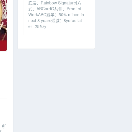
底层：Rainbow Signature|方
式：ABCardO共识：Proof of
WorkABC减半：50% mined in
next 8 years递减：8yeras lat
er -25%/y
，所