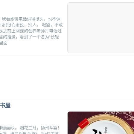
，我看她讲电话讲得挺久，也不像
妈妈很心虚说，别人。 哦豁，不敢
是之前上网课的营养老师打电话过
信的推送，看到了一个名为“长轻
里面
数字书屋
秘面纱。 烟花三月，扬州斗宴！
战，谁是厨界至尊？ 当代“美食