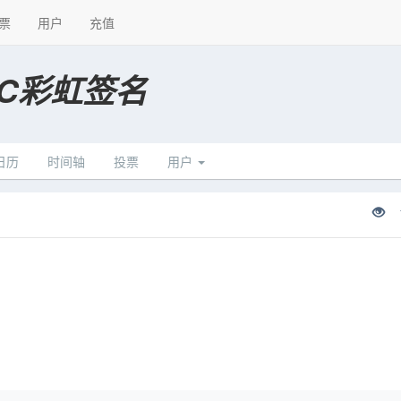
票
用户
充值
BC彩虹签名
日历
时间轴
投票
用户
1