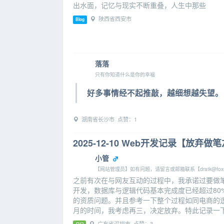
出水面，记忆与现实不断重叠，人生中那些
陕西省西安市
Blog
落落
只有你知道什么是你的幸福
好多事情经不起推敲，越细想越失望。
湖南省长沙市 点赞：1
2025-12-10 Web开发记录【放弃做
小管
【网站管理员】如有问题，请留言或邮箱联系【dratk@foxma
之前有次在与网友互动的过程中，我承诺过要做
开发，数据库与逻辑代码基本完成度已经超过8
的资质问题。并且参考一下整个过程如同电商的
月的时间，我考虑再三，决定放弃。特此记录一
广东省深圳市 点赞：3