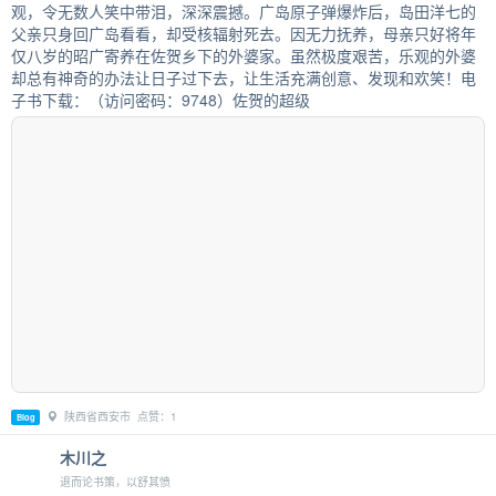
观，令无数人笑中带泪，深深震撼。广岛原子弹爆炸后，岛田洋七的
父亲只身回广岛看看，却受核辐射死去。因无力抚养，母亲只好将年
仅八岁的昭广寄养在佐贺乡下的外婆家。虽然极度艰苦，乐观的外婆
却总有神奇的办法让日子过下去，让生活充满创意、发现和欢笑！电
子书下载：（访问密码：9748）佐贺的超级
陕西省西安市 点赞：1
Blog
木川之
退而论书策，以舒其愤