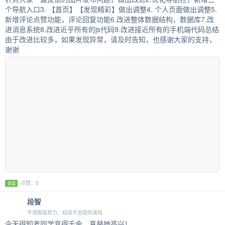
个导航入口3. 【首页】【发现精彩】做出调整4. 个人页面做出调整5.
新增评论点赞功能，评论回复功能6.改进整体数据结构，数据库7.改
进消息系统8.改进近乎所有的js代码9.改进接近所有的手机端代码总结
由于改进比较多，如果发现异常，请及时告知，也感谢大家的支持，
谢谢
点赞：5
日记
段智
不用假装努力，结局不会陪你演戏
今天得知老同学喜得千金，真替她高兴！