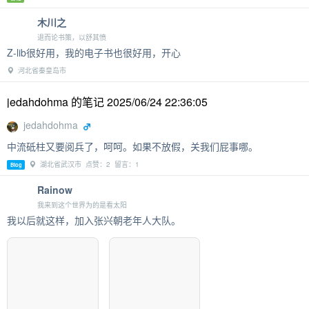
木川之
退而论书策，以舒其愤
Z-lib很好用，我的电子书也很好用，开心
河北省秦皇岛市
jedahdohma 的笔记 2025/06/24 22:36:05
jedahdohma
中流砥柱又要阅兵了，呵呵。如果不放假，关我们屁事哪。
湖北省武汉市 点赞：2 留言：1
Blog
Rainow
我来到这个世界为的是看太阳
我以后就这样，加入张兴朝老年人大队。