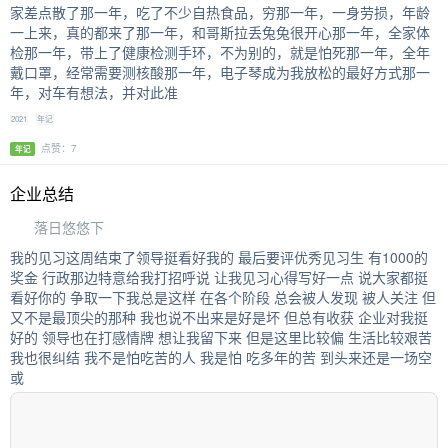
家差点散了那一年，吃了不少自热食品，穷那一年，一身劳损，年龄
一上来，真的都来了那一年，和哥斯拉丢兔兔很开心那一年，全家体
检那一年，带上了健康检测手环，不为别的，就是怕死那一年，全年
戴口罩，经常需要测核酸那一年，电子琴成为我放松的最好方式那一
年，对车有想法，并对此准
2021
年记
点赞：7
年记
企业总结
落日悠悠下
我的见习这周结束了领导挺看好我的 最后要评优秀见习生 有1000的
奖金 行政那边特意给我打招呼说 让我见习心得写好一点 说大家都挺
看好你的 争取一下我总是这样 在各个阶段 总会被人发现 被人关注 但
又不是最顶尖的那种 我也说不出来是好是坏 但总有收获 企业对我挺
好的 领导也在打感情牌 想让我留下来 但是这里比较偏 生活比较艰苦
我也很纠结 我不是怕吃苦的人 我是怕 吃多年的苦 到头来还是一场空
或