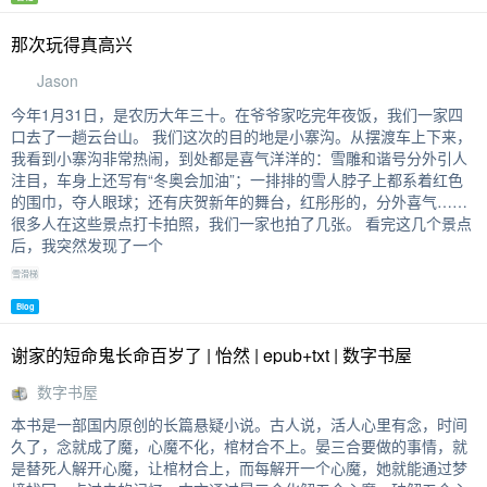
那次玩得真高兴
Jason
今年1月31日，是农历大年三十。在爷爷家吃完年夜饭，我们一家四
口去了一趟云台山。 我们这次的目的地是小寨沟。从摆渡车上下来，
我看到小寨沟非常热闹，到处都是喜气洋洋的：雪雕和谐号分外引人
注目，车身上还写有“冬奥会加油”；一排排的雪人脖子上都系着红色
的围巾，夺人眼球；还有庆贺新年的舞台，红彤彤的，分外喜气……
很多人在这些景点打卡拍照，我们一家也拍了几张。 看完这几个景点
后，我突然发现了一个
雪滑梯
Blog
谢家的短命鬼长命百岁了 | 怡然 | epub+txt | 数字书屋
数字书屋
本书是一部国内原创的长篇悬疑小说。古人说，活人心里有念，时间
久了，念就成了魔，心魔不化，棺材合不上。晏三合要做的事情，就
是替死人解开心魔，让棺材合上，而每解开一个心魔，她就能通过梦