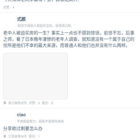
点赞：4
式颜
“欣赏不来别人视若珍宝的，就保持沉默。”
老中人被迫买房的一生？事实上一点也不感到惊讶。前世不忘，后事
之师，看了日本晚年凄惨的老年人调查，就知道没有一个属于自己的
住所是他们不幸的最大来源，而普通人和他们也并没有什么两样。
浙江省杭州市 点赞：2 留言：2
ciao
不用假装努力，结局不会陪你演戏
分享欲过剩要怎么办
江苏省常州市 留言：1