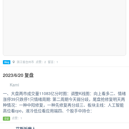
浙江省台州市 点赞：2 留言：1
Blog
2023/6/20 复盘
Kami
一、大盘两市成交量11083亿分时图：调整K线图：向上看多二、情绪
涨停39只跌停1只情绪周期: 第二周期今天弱分歧，尾盘抢修复明天两
种情况：一种中阳修复，一种先修复再分歧三、板块主线：人工智能
高位看cpo，液冷低位看应用端四、个股手中持仓：
点赞：1
日记
艾斯折磨人