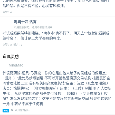
合的风格很重要，适应野性的时间表一个假期，对我已经蛮极限的了
哈哈哈。但是不得不说，心灵有轻松到。
点赞：4
鸣蜩十四·洛言
不用假装努力，结局不会陪你演戏
考试成绩果然特别糟糕。“啃老本”也不行了。明天去学校就能看到成
绩排名了，估计是上大学都悬的程度。
点赞：3 留言：3
道具灵感
NingMao
梦境魔药馆-道具-马赛克：你的心是由他人给予的爱组成的像素点：
（彭！）“此处乃梦境嵌层 不可以开设私营魔药交易机构 根据意识空
间管理法第二章 我有权关闭这家魔药馆”店主：沉默（死鱼眼 撇视）
店员：惊慌失措：（收罗橱柜魔药）店主：（上膛）别扯淡了 人类新
生代 。从这里拿的药剂都是要付钱的：（烟雾）（变身成魔女）哎
呀？怎么发现我的店主：这里不是梦境的意识嵌层空间 只是中转站的
一角 中转站不属于任何机
四川省成都市
Blog