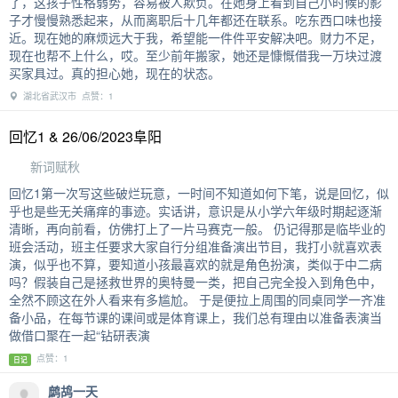
了，这孩子性格弱势，容易被人欺负。在她身上看到自己小时候的影
子才慢慢熟悉起来，从而离职后十几年都还在联系。吃东西口味也接
近。现在她的麻烦远大于我，希望能一件件平安解决吧。财力不足，
现在也帮不上什么，哎。至少前年搬家，她还是慷慨借我一万块过渡
买家具过。真的担心她，现在的状态。
湖北省武汉市 点赞：1
回忆1 & 26/06/2023阜阳
新词赋秋
回忆1第一次写这些破烂玩意，一时间不知道如何下笔，说是回忆，似
乎也是些无关痛痒的事迹。实话讲，意识是从小学六年级时期起逐渐
清晰，再向前看，仿佛打上了一片马赛克一般。 仍记得那是临毕业的
班会活动，班主任要求大家自行分组准备演出节目，我打小就喜欢表
演，似乎也不算，要知道小孩最喜欢的就是角色扮演，类似于中二病
吗？假装自己是拯救世界的奥特曼一类，把自己完全投入到角色中，
全然不顾这在外人看来有多尴尬。 于是便拉上周围的同桌同学一齐准
备小品，在每节课的课间或是体育课上，我们总有理由以准备表演当
做借口聚在一起“钻研表演
点赞：1
日记
鹧鸪一天