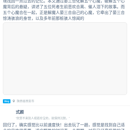
境找回一点过去的记忆。本文通过晏三合化解五个心魔，破解五个心
魔背后的悬疑，讲述了五位死者生前悲欢合离、催人泪下的故事。而
五个心魔合在一起，正是解魔人晏三合自己的心魔，它牵出了晏三合
惊涛骇浪的身世，以及多年前那桩骇人惊闻的
陕西省西安市
Blog
式颜
“欣赏不来别人视若珍宝的，就保持沉默。”
回归了，确实感觉比以前速度快！出去玩了一趟，感觉是找到自己适