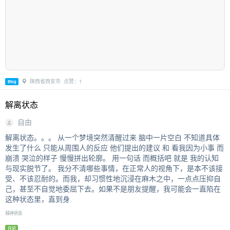
陕西省西安市 点赞：1
Blog
解离状态
自由
解离状态。。。 从一个梦境突然清醒过来 脑中一片空白 不知道具体
发生了什么 只能从周围人的反应 他们提出的建议 和 看我因为小事 而
崩溃 哭泣的样子 慢慢拼出轮廓。 用一句话 而概括吧 就是 我的认知
与现实脱节了。 我分不清哪些事情，在正常人的视角下，是本不该接
受、不该忍耐的。而我，却习惯性地沉浸在麻木之中，一点点压抑自
己，甚至不自觉地委屈下去。如果不是朋友提醒，我可能会一直陷在
这种状态里，直到身
精神状态
日记