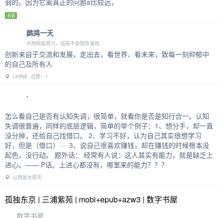
弱的。因为它离真正的问题a比较远，
日记
鹧鸪一天
不用假装努力，结局不会陪你演戏
创新来自于交流和发展，走出去，看世界、看未来，致每一刻抑郁中
的自己及所有人
CHINA 点赞：1
.
.
怎么看自己是否有认知失调，很简单，就看你是否是知行合一。认知
失调很普遍，同样的底层逻辑，简单的举个例子：1、想分手，却一直
没分掉，还给自己找借口。 2、学习不好，认为自己其实很想学习
好，但是（借口）···· 3、说自己很喜欢赚钱，却在赚钱的时候根本没
起色，没行动。 题外话： 经常有人说：这人其实有能力，就是缺乏上
进心。—— P话。上进心都没有，哪里来的能力？？？
山西省太原市
孤独东京 | 三浦紫苑 | mobi+epub+azw3 | 数字书屋
数字书屋