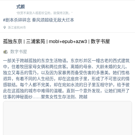
式颜
“欣赏不来别人视若珍宝的，就保持沉默。”
#剧本杀碎碎念 秦风颂超级无敌大烂本
浙江省杭州市
孤独东京 | 三浦紫苑 | mobi+epub+azw3 | 数字书屋
数字书屋
一部关于跨越孤独的东京生活物语。东京杉并区一幢古老的西式建筑
中，住着牧田家母女俩和两位房客。离婚的母亲、大龄未婚的女儿、
独立又毒舌的雪乃，以及因为家暴男而备受伤害的多惠美。她们性格
迥异，有着不同的人生经历，却在这座房子里，形成了不可思议的情
感联结。每个人都不完美，却在宛如水流的日子里互相守护，给予彼
此在这孤独的城市中难得的温暖。直到一个意外发现，让她们揭开了
往事的神秘面纱……聚焦女性生存法则、跨越