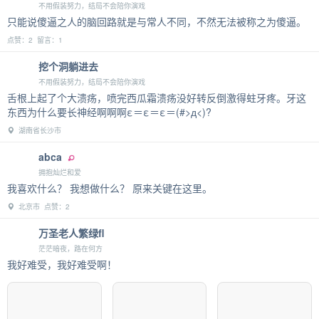
不用假装努力，结局不会陪你演戏
只能说傻逼之人的脑回路就是与常人不同，不然无法被称之为傻逼。
点赞：2 留言：1
挖个洞躺进去
不用假装努力，结局不会陪你演戏
舌根上起了个大溃疡，喷完西瓜霜溃疡没好转反倒激得蛀牙疼。牙这
东西为什么要长神经啊啊啊ε＝ε＝ε＝(#>д<)?
湖南省长沙市
abca
拥抱灿烂和爱
我喜欢什么？ 我想做什么？ 原来关键在这里。
北京市 点赞：2
万圣老人繁绿fl
茫茫暗夜，路在何方
我好难受，我好难受啊！