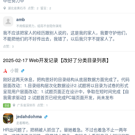
中在努力中
湖北省黄石市 点赞：2 留言：2
amb
不用假装努力，结局不会陪你演戏
我不应该把家人的经历跟别人说的，这是我的家人，我要守护他们，
不能把他们的不好传出去，我错了，以后我只字不提家人了。
点赞：3
2025-02-17 Web开发记录【改好了分类目录列表】
小管
刚好这两天休息，把构思好的目录结构从底层数据方面完成了。代码
层面改动：1.目录结构层次化数据设计2.试题将以目录为试卷的形式
呈现用户层面改动：1.试题页面正在设计中，争取在短时间完成【自
我需求驱动】2.试题首页已经完成PC端页面开发，尚未发布
广东省深圳市 点赞：1
日记
jedahdohma
走着瞧吧。
HR出问题了，把柄被人抓住了。替她着急。不过也着急不止一两年