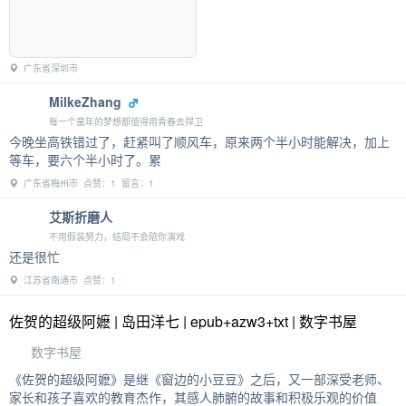
广东省深圳市
MilkeZhang
每一个童年的梦想都值得用青春去捍卫
今晚坐高铁错过了，赶紧叫了顺风车，原来两个半小时能解决，加上
等车，要六个半小时了。累
广东省梅州市 点赞：1 留言：1
艾斯折磨人
不用假装努力，结局不会陪你演戏
还是很忙
江苏省南通市 点赞：1
佐贺的超级阿嬷 | 岛田洋七 | epub+azw3+txt | 数字书屋
数字书屋
《佐贺的超级阿嬷》是继《窗边的小豆豆》之后，又一部深受老师、
家长和孩子喜欢的教育杰作，其感人肺腑的故事和积极乐观的价值