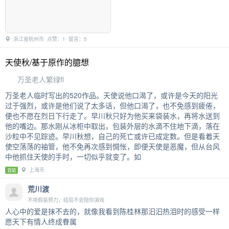
浙江省杭州市 点赞：1 留言：5
天使秋/基于原作的臆想
万圣老人繁绿fl
万圣老人临时写出的520作品。天使说他口渴了，或许是今天的阳光
过于强烈，或许是他们说了太多话，但他口渴了，也不免感到疲倦，
便也不愿在烈日下行走了。早川秋只好为他买来袋装水，再将水送到
他的嘴边。那水刚从冰柜中取出，包装外层的水滴不住地下滴，落在
沙粒中不见踪迹。早川秋想，自己的死亡或许已成定数。但是看着天
使空荡荡的袖管，他不免再次感到惆怅，即便天使是恶魔，但从台风
中他抓住天使的手时，一切似乎就变了。如
上海市
日记
荒川渡
不用假装努力，结局不会陪你演戏
人心中的爱是抹不去的，就像我看到陈桂林那汩汩热泪时的感受一样
愿天下有情人终成眷属