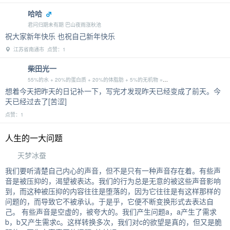
哈哈
君问归期未有期 巴山夜雨涨秋池
祝大家新年快乐 也祝自己新年快乐
江苏省南通市 点赞：1
柴田光一
55%的水 + 20%的蛋白质 + 20%的体脂肪 + 5%的无机物 = 100%的爱
想着今天把昨天的日记补一下，写完才发现昨天已经变成了前天。今
天已经过去了[苦涩]
点赞：1
人生的一大问题
天梦冰蚕
我们要听清楚自己内心的声音，但不是只有一种声音存在着。有些声
音是被压抑的，渴望被表达。我们的行为总是无意的被这些声音影响
到，而这种被压抑的内容往往是堕落的，因为它往往是有这样那样的
问题的，而导致它不被承认。于是乎，它便不断变换形式去表达自
己。 有些声音是空虚的，被夸大的。我们产生问题a，a产生了需求
b，b又产生需求c。这样转换多次，我们对c的欲望是真的，但又是脆