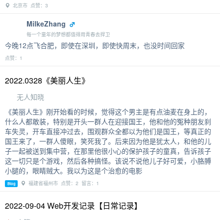
北京市 点赞：3
MilkeZhang
每一个童年的梦想都值得用青春去捍卫
今晚12点飞合肥，即使在深圳，即使快周末，也没时间回家
点赞：1
2022.0328《美丽人生》
无人知晓
《美丽人生》刚开始看的时候，觉得这个男主是有点油麦在身上的，
什么人都敢装，特别是开头一群人在迎接国王，他和他的冤种朋友刹
车失灵，开车直接冲过去，围观群众全都以为他们是国王，等真正的
国王来了，一群人傻眼，笑死我了。后来因为他是犹太人，和他的儿
子一起被送到集中营，在那里他很小心的保护孩子的童真，告诉孩子
这一切只是个游戏，然后各种搞怪。该说不说他儿子好可爱，小胳膊
小腿的，眼睛贼大。我以为这是个治愈的电影
福建省福州市 点赞：2 留言：1
Blog
2022-09-04 Web开发记录【日常记录】