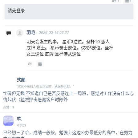
1
1
请先登录
羽毛
2026-03-16 03:27
明天会发生的事， 星币3逆位。圣杯10 恋人
底牌 隐士。 星币骑士逆位。权杖6逆位。圣杯
女王逆位 底牌 圣杯侍从逆位
式颜
“欣赏不来别人视若珍宝的，就保持沉默。”
忙碌但无趣 不知道自己是否反感连上一周班，感觉对工作没有什么心
情起伏（猛烈抨击愚蠢客户时除外
点赞：3
芊.
不努力
已经初三了哈，成绩一般般，勉强上这边公办最低分的高中，在努力