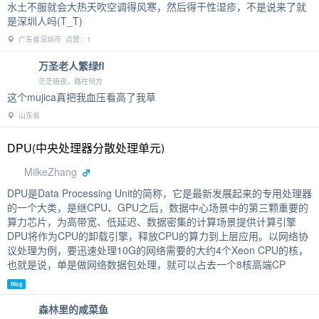
水土不服就会大热天吹空调得风寒，然后得干性湿疹，不是说来了就
是深圳人吗(T_T)
广东省深圳市 点赞：1
万圣老人繁绿fl
茫茫暗夜，路在何方
这个mujica真把我血压看高了我草
山东省
DPU(中央处理器分散处理单元)
MilkeZhang
DPU是Data Processing Unit的简称，它是最新发展起来的专用处理器
的一个大类，是继CPU、GPU之后，数据中心场景中的第三颗重要的
算力芯片，为高带宽、低延迟、数据密集的计算场景提供计算引擎
DPU将作为CPU的卸载引擎，释放CPU的算力到上层应用。以网络协
议处理为例，要迅速处理10G的网络需要的大约4个Xeon CPU的核，
也就是说，单是做网络数据包处理，就可以占去一个8核高端CP
Blog
森林里的咸菜鱼