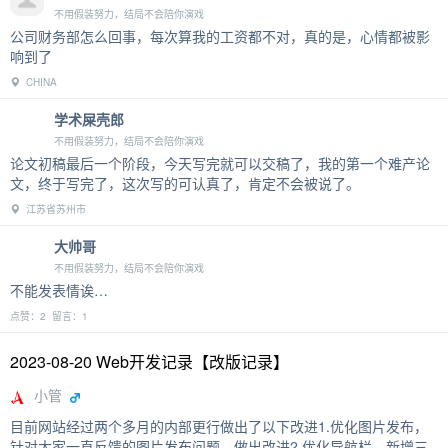
不用假装努力，结局不会陪你演戏
公司财务部怎么回事，每次算我的工资都不对，真的是，心情都被影
响到了
CHINA
学术屎壳郎
不用假装努力，结局不会陪你演戏
论文初稿最后一个阶段，今天写完就可以交稿了，我的第一个难产论
文，终于写完了，这次写的可认真了，肯定不会被说了。
江苏省苏州市
大帅哥
不用假装努力，结局不会陪你演戏
不能发表情诶…
点赞：2 留言：1
2023-08-20 Web开发记录【改版记录】
小管
目前网站经过两个多月的内部更行做出了以下改进1.优化图片发布，
针对大家一直反馈的图片发布问题，做出改进2.优化导航栏，新增三