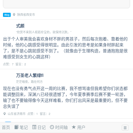
陕西省西安市
Blog
式颜
“欣赏不来别人视若珍宝的，就保持沉默。”
出于个人审美我会喜欢身材不胖的男孩子，然后每次抱着、靠着他的
时候，他的心跳感受得很明显。由此引发的思考是如果身材胖起来
了，是不是心跳就感受不到了。（就像由于生理构造，普通抱抱是很
难感受到女生的心跳这样）
点赞：7 留言：2
万圣老人繁绿fl
茫茫暗夜，路在何方
现在也没有勇气点开这一周的比赛，我不想骂谁但我希望你们状态都
能调整回来，深渊八已经很遗憾了，今年夏季赛季后赛不要一轮游，
输了也不要输得像今天这样难看，你们打出风采是最重要的，但不要
总失误了
山东省济南市 点赞：1 留言：2
MilkeZhang
首页
笔记
日记
时间轴
用户
每一个童年的梦想都值得用青春去捍卫