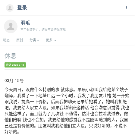
登录
羽毛
不用假装努力，结局不会陪你演戏
动态
原创
分类
更多
休息
日记 2026-3-15
03月 15号
今天周日，没做什么特别的事 就休息。早晨小叔叫我给他某个嫂子
翻译，我看了一下地址巨远 一个小时，我发了我朋友吐槽 她一开始
跟我说，提高一下价格，后面我把聊天记录给她看了，她叫我拒绝
吧，我要给人家立人设，如果我越答应这种活 他会潜意识觉得 我也
只能这样了，而且就为了几块钱 不值得，估计也会拉着我过去，做
他们陪聊 钱也不会加，我要给他的感觉我不是随叫随到的人，我自
己还是有价值的。朋友叫我我给他们立人设，只说好听的，不说不
好听的。