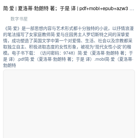
简·爱 | 夏洛蒂·勃朗特 著；于是 译 | pdf+mobi+epub+azw3 | 数字书屋
数字书屋
《简·爱》是一部思想内容与艺术形式都十分独特的小说，以抒情浪漫
的笔法描写了女家庭教师简·爱与庄园男主人罗切斯特之间的深挚爱
情，成功塑造了英国文学中第一个对爱情、生活、社会以及宗教都采
取独立自主、积极进取态度的女性形象，被视为“现代女性小说”的楷
模。电子书下载：（访问密码：9748）简·爱（夏洛蒂·勃朗特 著；于
是 译）.pdf简·爱（夏洛蒂·勃朗特 著；于是 译）.mobi简·爱（夏洛蒂·
勃朗特