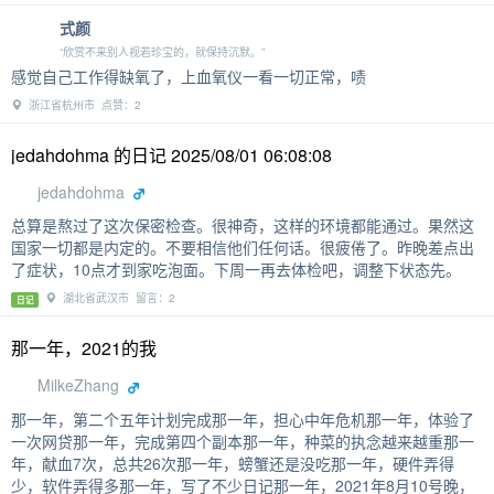
式颜
“欣赏不来别人视若珍宝的，就保持沉默。”
感觉自己工作得缺氧了，上血氧仪一看一切正常，啧
浙江省杭州市 点赞：2
jedahdohma 的日记 2025/08/01 06:08:08
jedahdohma
总算是熬过了这次保密检查。很神奇，这样的环境都能通过。果然这
国家一切都是内定的。不要相信他们任何话。很疲倦了。昨晚差点出
了症状，10点才到家吃泡面。下周一再去体检吧，调整下状态先。
湖北省武汉市 留言：2
日记
那一年，2021的我
MilkeZhang
那一年，第二个五年计划完成那一年，担心中年危机那一年，体验了
一次网贷那一年，完成第四个副本那一年，种菜的执念越来越重那一
年，献血7次，总共26次那一年，螃蟹还是没吃那一年，硬件弄得
少，软件弄得多那一年，写了不少日记那一年，2021年8月10号晚，