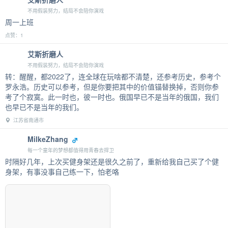
不用假装努力，结局不会陪你演戏
周一上班
点赞：1
艾斯折磨人
不用假装努力，结局不会陪你演戏
转：醒醒，都2022了，连全球在玩啥都不清楚，还参考历史，参考个
罗永浩。历史可以参考，但是你要把其中的价值锚替换掉，否则你参
考了个寂寞。此一时也，彼一时也。俄国早已不是当年的俄国，我们
也早已不是当年的我们。
江苏省南通市
MilkeZhang
每一个童年的梦想都值得用青春去捍卫
时隔好几年，上次买健身架还是很久之前了，重新给我自己买了个健
身架，有事没事自己练一下，怕老咯