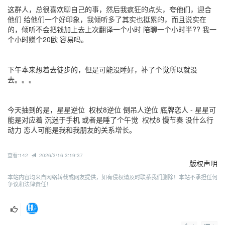
这群人，总很喜欢聊自己的事，然后我疯狂的点头，夸他们，迎合
他们 给他们一个好印象，我倾听多了其实也挺累的，而且说实在
的，倾听不会把钱加上去上次翻译一个小时 陪聊一个小时半?? 我一
个小时赚个20欧 容易吗。
下午本来想着去徒步的，但是可能没睡好，补了个觉所以就没
去。。。
今天抽到的是，星星逆位 权杖8逆位 倒吊人逆位 底牌恋人 - 星星可
能是对应着 沉迷于手机 或者是睡了个午觉 权杖8 慢节奏 没什么行
动力 恋人可能是我和我朋友的关系增长。
查看:142
2026/3/16 3:19:37
版权声明
本站内容均来自网络转载或网友提供，如有侵权请及时联系我们删除！本站不承担任何
争议和法律责任！