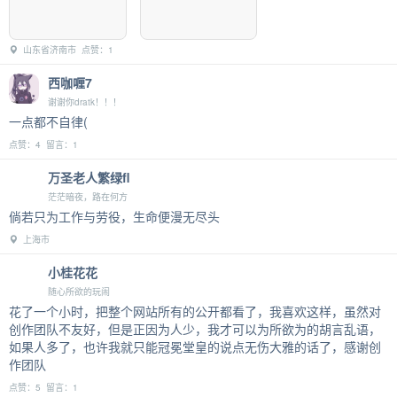
山东省济南市 点赞：1
西咖喱7
谢谢你dratk！！！
一点都不自律(
点赞：4 留言：1
万圣老人繁绿fl
茫茫暗夜，路在何方
倘若只为工作与劳役，生命便漫无尽头
上海市
小桂花花
随心所欲的玩闹
花了一个小时，把整个网站所有的公开都看了，我喜欢这样，虽然对
创作团队不友好，但是正因为人少，我才可以为所欲为的胡言乱语，
如果人多了，也许我就只能冠冕堂皇的说点无伤大雅的话了，感谢创
作团队
点赞：5 留言：1