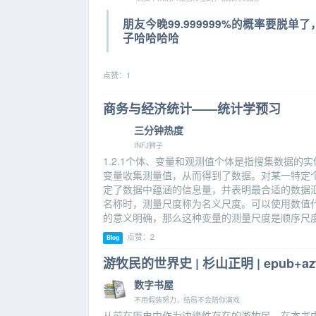
朋友今晚99.999999%的概率要脱
子哈哈哈哈
点赞：1
商务与经济统计——统计学预习
三分钟热度
INFJ狮子
1.2.1个体、变量和观测值个体是指搜集数据
变量收集测量值，从而得到了数据。对某一特定
定了数据中蕴涵的信息量，并表明最合适的数据
名称时，测量尺度称为名义尺度。可以使用数值
的意义明确，那么这种变量的测量尺度是顺序尺
点赞：2
Blog
游牧民的世界史 | 杉山正明 | epub+az
数字书屋
不用假装努力，结局不会陪你演戏
从前在历史中作为边缘性存在的游牧民，在本书