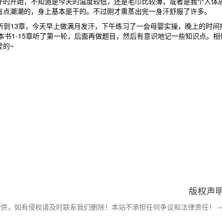
汗的开始，不知道是今天的温度较低，还是毛巾比较薄，或者是我个人体
有点潮潮的，身上基本是干的。不过刚才熏蒸出完一身汗舒服了许多。
，听到13章，今天早上做满月发汗，下午练习了一会母婴实操，晚上的时间
整本书1-15章听了第一轮，后面再做题目，然后有意识地记一些知识点。相
爱的~
版权声
提供，如有侵权请及时联系我们删除！本站不承担任何争议和法律责任！