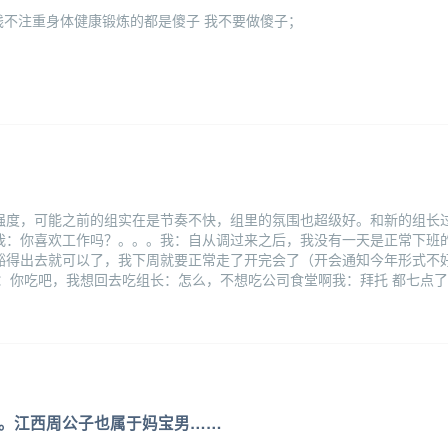
钱不注重身体健康锻炼的都是傻子 我不要做傻子；
。
强度，可能之前的组实在是节奏不快，组里的氛围也超级好。和新的组长
我：你喜欢工作吗？。。。我：自从调过来之后，我没有一天是正常下班
豁得出去就可以了，我下周就要正常走了开完会了（开会通知今年形式不好
：你吃吧，我想回去吃组长：怎么，不想吃公司食堂啊我：拜托 都七点
。江西周公子也属于妈宝男……