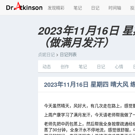
发现精彩
笔记
日记
时间轴
投
2023年11月16日
（做满月发汗）
贞妮日记
>
日记列表
动态
创作
笔记
日记
心情
今天虽然晴天，风好大，有几次走在路上，感觉
上周产康学习了满月发汗，今天请老师帮我做了
老师先把中药包蒸上，然后帮我全身按摩疏通经
蒸了30分钟，全身汗水不停地流，感觉很舒服