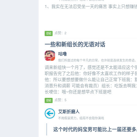
1、我实在无法忍受坐一天的痛苦 事实上只想赚
点赞：2
日记
一些和新组长的无语对话
咕噜
我们所度过的每个平凡的日常，也许就是连续发生的奇迹
调来新组快一个月了，感觉还是不太能适应这个
职报告完了之后他：你好像不太喜欢工作的样子
他：所以要想想要做什么能让自己正常下班我：
消晋升和调薪 可能会有裁员）组长：吃饭去啊我
长哽住：哦~你还是想早点下班是吧
点赞：5
日记
艾斯折磨人
不用假装努力，结局不会陪你演戏
这个时代的妈宝男可能比上一届还要多