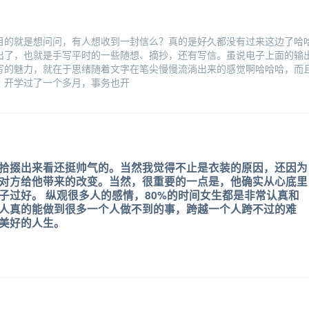
目的就是想问问，有人想收到一封信么？真的是好久都没有过来这边了哈
出了，也就是手写平时的一些随想、摘抄，还有写信。虽说电子上面的输
写的魅力，就在于思绪随着文字在笔尖慢慢流淌出来的感觉啊哈哈哈，而
。开学过了一个多月，事务也开
拾掇出来看还挺帅气的。当然我觉得不止是衣装的原因，还因为
对方给他带来的改变。当然，很重要的一点是，他确实从心底里
子过好。 纵观很多人的感情，80%的时间女生都是非常认真和
人真的能做到很多一个人做不到的事，跨越一个人跨不过的难
美好的人生。