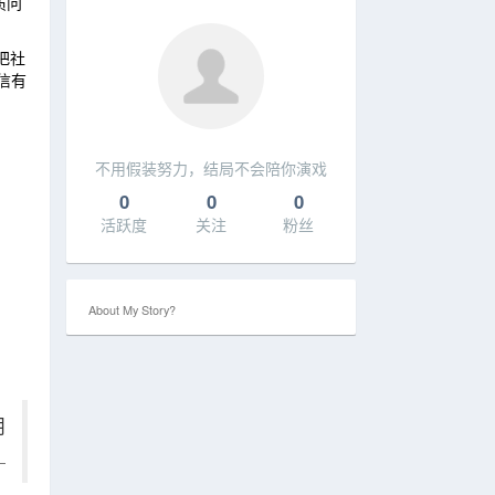
质问
把社
信有
不用假装努力，结局不会陪你演戏
0
0
0
活跃度
关注
粉丝
About My Story?
明