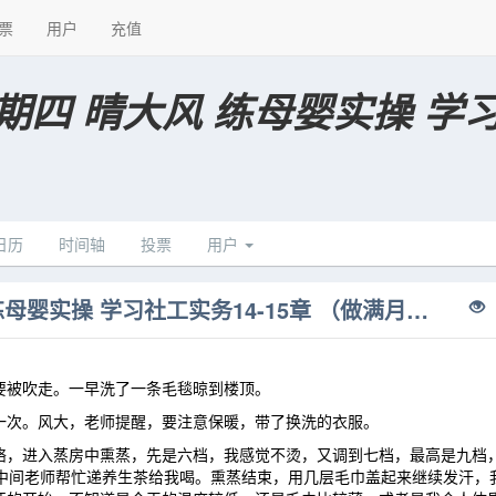
票
用户
充值
 星期四 晴大风 练母婴实操 学
日历
时间轴
投票
用户
2023年11月16日 星期四 晴大风 练母婴实操 学习社工实务14-15章 （做满月发汗）
要被吹走。一早洗了一条毛毯晾到楼顶。
一次。风大，老师提醒，要注意保暖，带了换洗的衣服。
络，进入蒸房中熏蒸，先是六档，我感觉不烫，又调到七档，最高是九档
，中间老师帮忙递养生茶给我喝。熏蒸结束，用几层毛巾盖起来继续发汗，