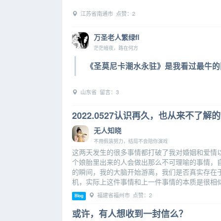
江苏省南通市 点赞：2
万圣老人繁绿fl
茫茫暗夜，路在何方
《圣莫尼卡潮水永驻》是我看过最牛的
山东省 留言：3
2022.0527认识再久，也从来不了解
无人知晓
不用假装努力，结局不会陪你演戏
这两天发生的很多事情都打破了我对婚姻和爱情
个娘胎里出来的人会做出那么不可理喻的事情，
的瞬间，我的大脑开始游离，我们是否真实存在
机，实际上这件事情和上一件事情的本质是很相
福建省福州市 点赞：2
Blog
或许，有人想收到一封信么？