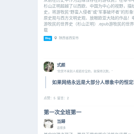
杉山正明超越了以西欧、中国为中心的视野，描
史，将游牧民“野蛮入侵者”或“军事破坏者”的形
原史观与西方文明史观、放眼欧亚大陆的作品！电
游牧民的世界史（杉山正明）.epub游牧民的世界
载
陕西省西安市
Blog
式颜
“欣赏不来别人视若珍宝的，就保持沉默。”
如果网络永远是大部分人想象中的恒定
点赞：5 留言：2
第一次全班第一
当歸
话很多