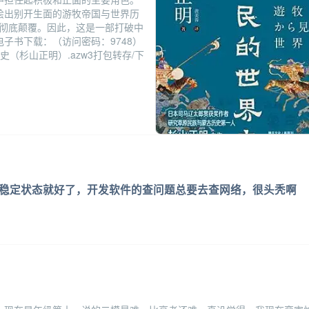
绘出别开生面的游牧帝国与世界历
象彻底颠覆。因此，这是一部打破中
子书下载：（访问密码：9748）
史（杉山正明）.azw3打包转存/下
稳定状态就好了，开发软件的查问题总要去查网络，很头秃啊