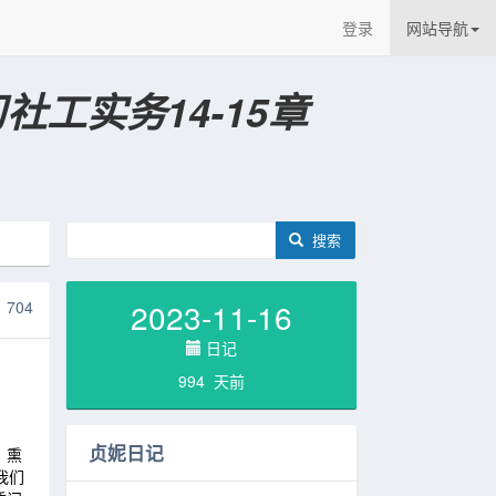
登录
网站导航
习社工实务14-15章
搜索
2023-11-16
704
日记
994 天前
贞妮日记
，熏
我们