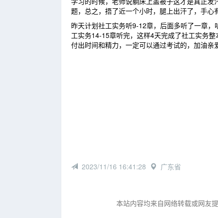
学习的时候，老师说躺床上盖被子这才是真正发
题，总之，捂了近一个小时，腿上出汗了，手心
昨天计划社工实务听9-12章，后面多听了一章
工实务14-15章听完，这样4天完成了社工实务
付出时间和精力，一定可以通过考试的，加油亲
2023/11/16 16:41:28
广东省
本站内容均来自网络转载或网友