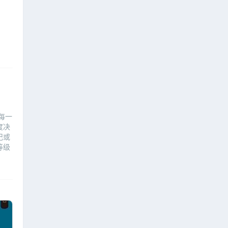
每一
度决
记或
等级