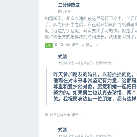
三分钟热度
INFJ狮子
如题所示，此次久违的在这里敲打下文字，主要
哈，因为自开学之后，自己就开始转回到纸质输
度（就是打字速度）确实要比手写的快，但是手
这种输出方式陪伴我的时间更长，我也更习惯了
CHINA 点赞：4 留言：2
日记
式颜
“欣赏不来别人视若珍宝的，就保持沉默。”
昨天参加朋友的婚礼，以前挫挫的他，
他现在对未来非常坚定有力量，这都是
尊重和爱护他对象，愿意和她一起把日
努力的。如果男生也认真去珍惜，两个
关。我祝愿身边每一位朋友，都有这样
浙江省杭州市 点赞：1
式颜
“欣赏不来别人视若珍宝的，就保持沉默。”