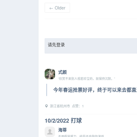
←
Older
请先登录
式颜
“欣赏不来别人视若珍宝的，就保持沉默。”
今年春运抢票好评，终于可以来去都直
浙江省杭州市 点赞：1
10/2/2022 打球
海蒂
不用假装努力，结局不会陪你演戏